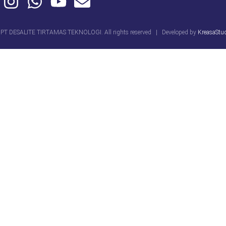
PT DESALITE TIRTAMAS TEKNOLOGI. All rights reserved | Developed by
KreasaStu