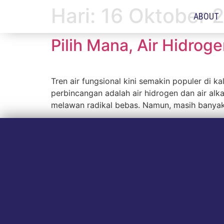
Hari:
16 Oktober 
ABOUT
Pilih Mana, Air Hidroge
Tren air fungsional kini semakin populer di 
perbincangan adalah air hidrogen dan air alk
melawan radikal bebas. Namun, masih banyak