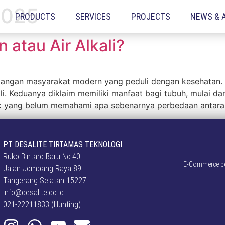
2025
PRODUCTS
SERVICES
PROJECTS
NEWS & 
n atau Air Alkali?
kalangan masyarakat modern yang peduli dengan kesehatan. 
ali. Keduanya diklaim memiliki manfaat bagi tubuh, mulai 
 yang belum memahami apa sebenarnya perbedaan antara k
PT DESALITE TIRTAMAS TEKNOLOGI
Ruko Bintaro Baru No.40
E-Commerce pen
Jalan Jombang Raya 89
Tangerang Selatan 15227
info@desalite.co.id
021-22211833 (Hunting)