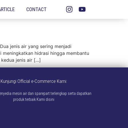
ARTICLE
CONTACT
Dua jenis air yang sering menjadi
dari meningkatkan hidrasi hingga membantu
edua jenis air […]
Kunjungi Official e-Commerce Kami:
yedia mesin air dan sparepart terlengkap serta dapatkan
produk terbaik Kami disini