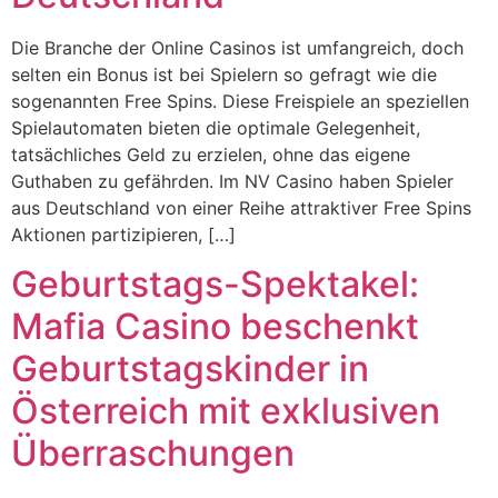
Die Branche der Online Casinos ist umfangreich, doch
selten ein Bonus ist bei Spielern so gefragt wie die
sogenannten Free Spins. Diese Freispiele an speziellen
Spielautomaten bieten die optimale Gelegenheit,
tatsächliches Geld zu erzielen, ohne das eigene
Guthaben zu gefährden. Im NV Casino haben Spieler
aus Deutschland von einer Reihe attraktiver Free Spins
Aktionen partizipieren, […]
Geburtstags-Spektakel:
Mafia Casino beschenkt
Geburtstagskinder in
Österreich mit exklusiven
Überraschungen