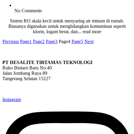
No Comments
Sistem RO skala kecil untuk menyaring air minum di rumah.
Biasanya digunakan untuk menghilangkan kontaminan seperti
klorin, logam berat, dan... read more
Previous
Page
1
Page
2
Page
3
Page
4
Page
5
Next
PT DESALITE TIRTAMAS TEKNOLOGI
Ruko Bintaro Baru No.40
Jalan Jombang Raya 89
Tangerang Selatan 15227
info@desalite.co.id
021-22211833 (Hunting)
Instagram