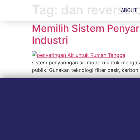
Tag:
dan reverse 
ABOUT
Memilih Sistem Penyar
Industri
sistem penyaringan air modern untuk mengatas
publik. Gunakan teknologi filter pasir, karbon 