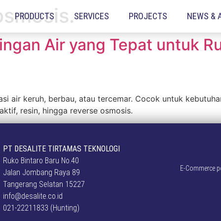
osmosis.
PRODUCTS
SERVICES
PROJECTS
NEWS & 
ingan Air yang Tepat untuk Ru
i air keruh, berbau, atau tercemar. Cocok untuk kebutuhan 
aktif, resin, hingga reverse osmosis.
PT DESALITE TIRTAMAS TEKNOLOGI
Ruko Bintaro Baru No.40
E-Commerce pen
Jalan Jombang Raya 89
Tangerang Selatan 15227
info@desalite.co.id
021-22211833 (Hunting)