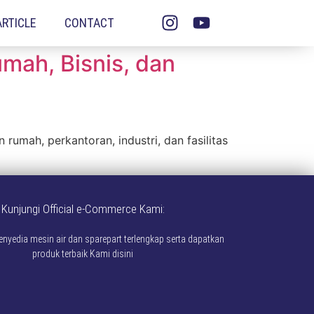
ARTICLE
CONTACT
mah, Bisnis, dan
rumah, perkantoran, industri, dan fasilitas
Kunjungi Official e-Commerce Kami:
yedia mesin air dan sparepart terlengkap serta dapatkan
produk terbaik Kami disini