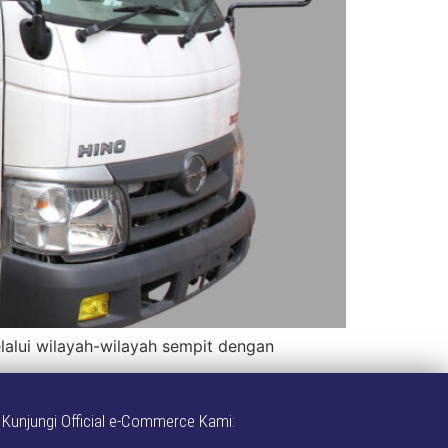
alui wilayah-wilayah sempit dengan
Kunjungi Official e-Commerce Kami: