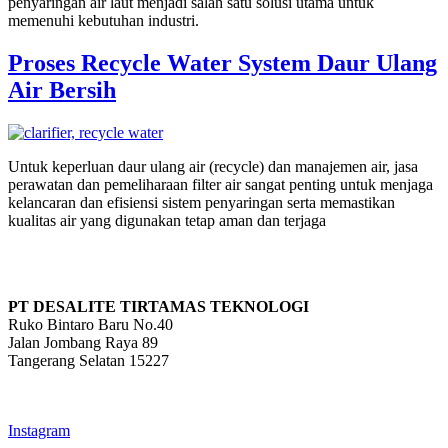
penyaringan air laut menjadi salah satu solusi utama untuk
memenuhi kebutuhan industri.
Proses Recycle Water System Daur Ulang
Air Bersih
Untuk keperluan daur ulang air (recycle) dan manajemen air, jasa
perawatan dan pemeliharaan filter air sangat penting untuk menjaga
kelancaran dan efisiensi sistem penyaringan serta memastikan
kualitas air yang digunakan tetap aman dan terjaga
PT DESALITE TIRTAMAS TEKNOLOGI
Ruko Bintaro Baru No.40
Jalan Jombang Raya 89
Tangerang Selatan 15227
info@desalite.co.id
021-22211833 (Hunting)
Instagram