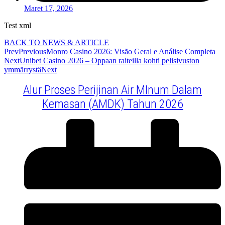
Maret 17, 2026
Test xml
BACK TO NEWS & ARTICLE
Prev
Previous
Monro Casino 2026: Visão Geral e Análise Completa
Next
Unibet Casino 2026 – Oppaan raiteilla kohti pelisivuston
ymmärrystä
Next
Alur Proses Perijinan Air MInum Dalam
Kemasan (AMDK) Tahun 2026