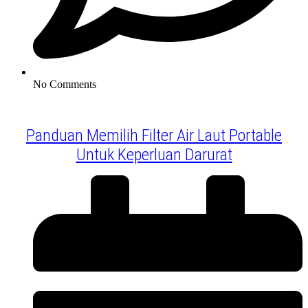
No Comments
Panduan Memilih Filter Air Laut Portable
Untuk Keperluan Darurat