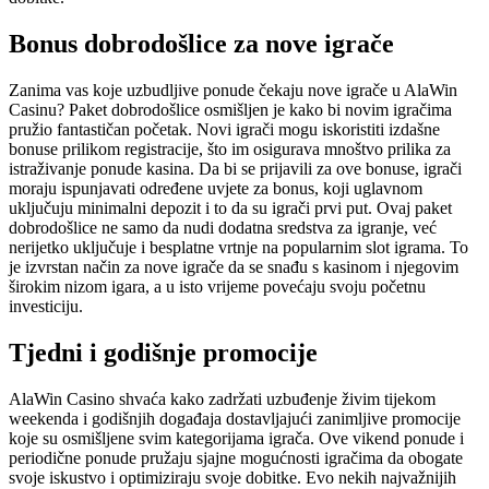
Bonus dobrodošlice za nove igrače
Zanima vas koje uzbudljive ponude čekaju nove igrače u AlaWin
Casinu? Paket dobrodošlice osmišljen je kako bi novim igračima
pružio fantastičan početak. Novi igrači mogu iskoristiti izdašne
bonuse prilikom registracije, što im osigurava mnoštvo prilika za
istraživanje ponude kasina. Da bi se prijavili za ove bonuse, igrači
moraju ispunjavati određene uvjete za bonus, koji uglavnom
uključuju minimalni depozit i to da su igrači prvi put. Ovaj paket
dobrodošlice ne samo da nudi dodatna sredstva za igranje, već
nerijetko uključuje i besplatne vrtnje na popularnim slot igrama. To
je izvrstan način za nove igrače da se snađu s kasinom i njegovim
širokim nizom igara, a u isto vrijeme povećaju svoju početnu
investiciju.
Tjedni i godišnje promocije
AlaWin Casino shvaća kako zadržati uzbuđenje živim tijekom
weekenda i godišnjih događaja dostavljajući zanimljive promocije
koje su osmišljene svim kategorijama igrača. Ove vikend ponude i
periodične ponude pružaju sjajne mogućnosti igračima da obogate
svoje iskustvo i optimiziraju svoje dobitke. Evo nekih najvažnijih