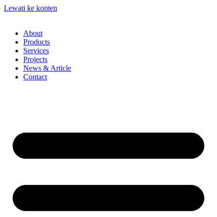
Lewati ke konten
About
Products
Services
Projects
News & Article
Contact