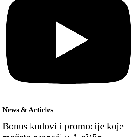
News & Articles
Bonus kodovi i promocije koje