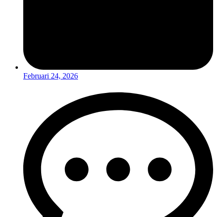
Februari 24, 2026