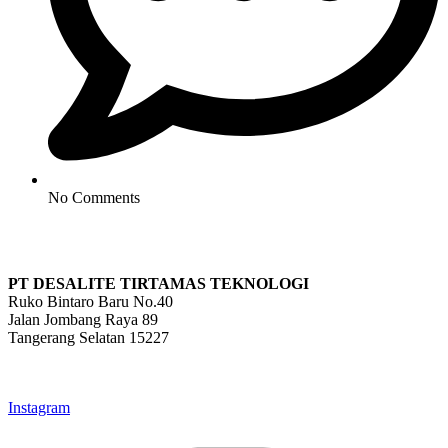
No Comments
PT DESALITE TIRTAMAS TEKNOLOGI
Ruko Bintaro Baru No.40
Jalan Jombang Raya 89
Tangerang Selatan 15227
info@desalite.co.id
021-22211833 (Hunting)
Instagram