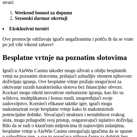
stvari:
Weekend bonusi za dopunu
Sezonski darmar okretaji
Ekskluzivni turniri
Ove promocije održavaju igrače angažiranima i potiču ih da se vrate
po još više vikend zabave!
Besplatne vrtnje na poznatim slotovima
Igrači u AlaWin Casinu također mogu uživati u obilju besplatnih
vrtnji na poznatim slotovima, pridajući uzbudljiv element njihovom
doživljaju igranja. Ove besplatne vrtnje pružaju mogućnost za
otkrivanje raznih karakteristika slotova bez financijske obveze.
Kockari mogu otkriti inovativne mehanizme igranja, kao što su
wildova, multiplikatora i bonus rundi, unapređujući svoje
zadovoljstvo. Koristeći efikasne taktike igre, igrači mogu
maksimizirati svoje besplatne vrtnje kako bi maksimizirali
potencijalne dobitke. Shvaćajući strukturu i nestabilnost svakog
slota, mogu prilagoditi svoj pristup, osiguravajući isplativo doživljaj.
Bilo da se radi o klasičnim miljenicima ili najnovijim izdanjima,
besplatne vrtnje u AlaWin Casinu omogućuju igračima da se upuste
u uzbudljive igre, a sve to povećava njihove šanse za dobitak bez