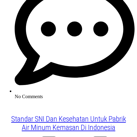
No Comments
Standar SNI Dan Kesehatan Untuk Pabrik
Air Minum Kemasan Di Indonesia