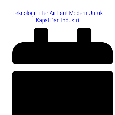
Teknologi Filter Air Laut Modern Untuk
Kapal Dan Industri