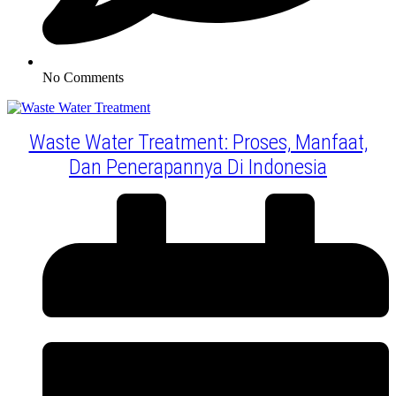
No Comments
Waste Water Treatment: Proses, Manfaat,
Dan Penerapannya Di Indonesia