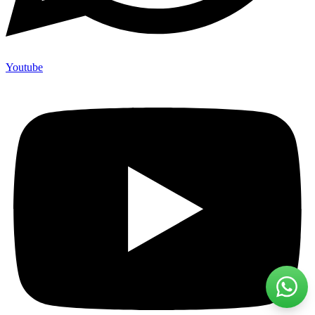
Youtube