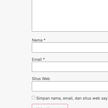
Nama
*
Email
*
Situs Web
Simpan nama, email, dan situs web say