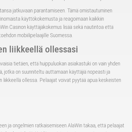
ustansa jatkuvaan parantamiseen. Tämä omistautuminen
rinomaista käyttökokemusta ja reagoimaan kaikkiin
laWin Casinon käyttäjäkokemus lisää sekä nautintoa että
htoehdon mobiilipelaajille Suomessa.
 liikkeellä ollessasi
tavaisia tietäen, että huippuluokan asiakastuki on vain yhden
, jotka on suunniteltu auttamaan käyttäjiä nopeasti ja
n liikkeellä ollessa. Pelaajat voivat pyytää apua keskeisten
een ja ongelmien ratkaisemiseen AlaWin takaa, että pelaajat