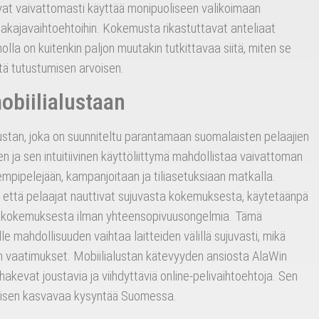
ivat vaivattomasti käyttää monipuoliseen valikoimaan
e-jakajavaihtoehtoihin. Kokemusta rikastuttavat anteliaat
la on kuitenkin paljon muutakin tutkittavaa siitä, miten se
itä tutustumisen arvoisen.
obiilialustaan
stan, joka on suunniteltu parantamaan suomalaisten pelaajien
n ja sen intuitiivinen käyttöliittymä mahdollistaa vaivattoman
lempipelejään, kampanjoitaan ja tiliasetuksiaan matkalla.
 että pelaajat nauttivat sujuvasta kokemuksesta, käytetäänpä
asta kokemuksesta ilman yhteensopivuusongelmia. Tämä
e mahdollisuuden vaihtaa laitteiden välillä sujuvasti, mikä
en vaatimukset. Mobiilialustan kätevyyden ansiosta AlaWin
akevat joustavia ja viihdyttäviä online-pelivaihtoehtoja. Sen
amisen kasvavaa kysyntää Suomessa.