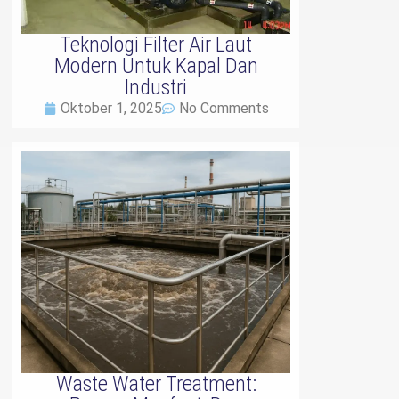
Teknologi Filter Air Laut
Modern Untuk Kapal Dan
Industri
Oktober 1, 2025
No Comments
Waste Water Treatment: