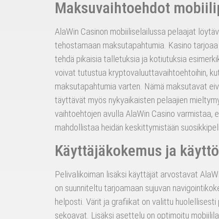
Maksuvaihtoehdot mobiilip
AlaWin Casinon mobiiliselailussa pelaajat löytäv
tehostamaan maksutapahtumia. Kasino tarjoaa us
tehdä pikaisia talletuksia ja kotiutuksia esimerkiks
voivat tutustua kryptovaluuttavaihtoehtoihin, kut
maksutapahtumia varten. Nämä maksutavat eivä
täyttävät myös nykyaikaisten pelaajien mieltymyk
vaihtoehtojen avulla AlaWin Casino varmistaa, et
mahdollistaa heidän keskittymistään suosikkipeli
Käyttäjäkokemus ja käyttö
Pelivalikoiman lisäksi käyttäjät arvostavat AlaWi
on suunniteltu tarjoamaan sujuvan navigointikok
helposti. Värit ja grafiikat on valittu huolellise
sekoavat. Lisäksi asettelu on optimoitu mobiilila