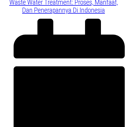
Waste Water Treatment: Proses, Manfaat,
Dan Penerapannya Di Indonesia