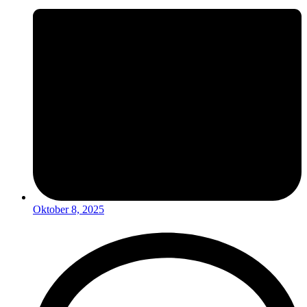
Oktober 8, 2025