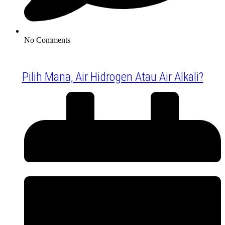
No Comments
Pilih Mana, Air Hidrogen Atau Air Alkali?