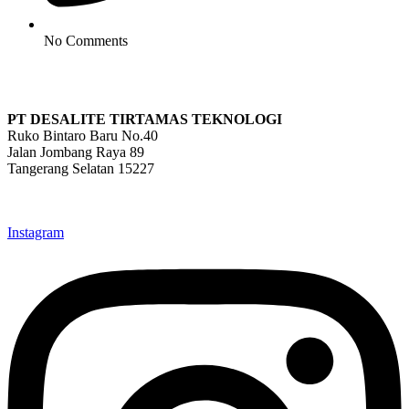
No Comments
PT DESALITE TIRTAMAS TEKNOLOGI
Ruko Bintaro Baru No.40
Jalan Jombang Raya 89
Tangerang Selatan 15227
info@desalite.co.id
021-22211833 (Hunting)
Instagram