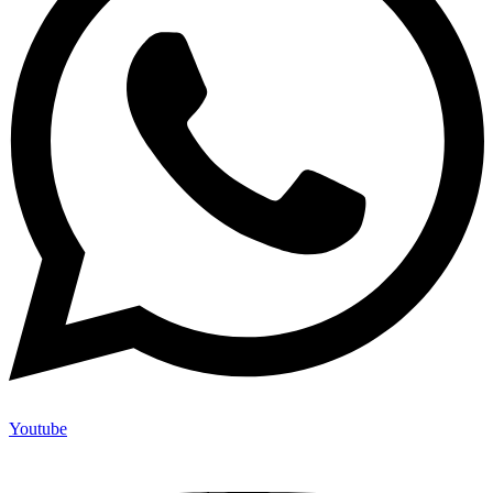
Youtube