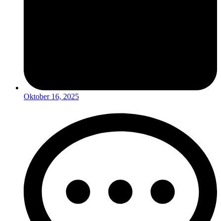
Oktober 16, 2025