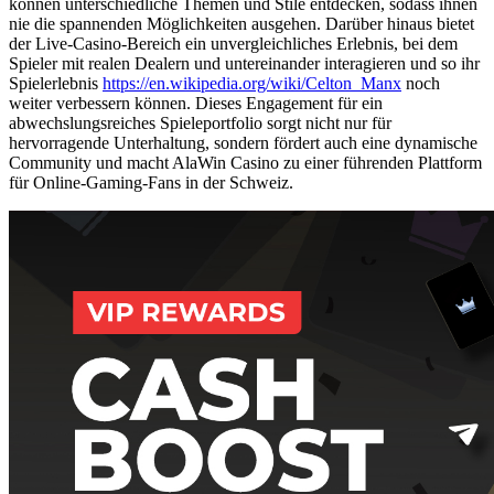
können unterschiedliche Themen und Stile entdecken, sodass ihnen
nie die spannenden Möglichkeiten ausgehen. Darüber hinaus bietet
der Live-Casino-Bereich ein unvergleichliches Erlebnis, bei dem
Spieler mit realen Dealern und untereinander interagieren und so ihr
Spielerlebnis
https://en.wikipedia.org/wiki/Celton_Manx
noch
weiter verbessern können. Dieses Engagement für ein
abwechslungsreiches Spieleportfolio sorgt nicht nur für
hervorragende Unterhaltung, sondern fördert auch eine dynamische
Community und macht AlaWin Casino zu einer führenden Plattform
für Online-Gaming-Fans in der Schweiz.