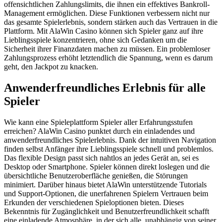
offensichtlichen Zahlungslimits, die ihnen ein effektives Bankroll-
Management ermöglichen. Diese Funktionen verbessern nicht nur
das gesamte Spielerlebnis, sondern stärken auch das Vertrauen in die
Plattform. Mit AlaWin Casino können sich Spieler ganz auf ihre
Lieblingsspiele konzentrieren, ohne sich Gedanken um die
Sicherheit ihrer Finanzdaten machen zu müssen. Ein problemloser
Zahlungsprozess erhöht letztendlich die Spannung, wenn es darum
geht, den Jackpot zu knacken.
Anwenderfreundliches Erlebnis für alle
Spieler
Wie kann eine Spieleplattform Spieler aller Erfahrungsstufen
erreichen? AlaWin Casino punktet durch ein einladendes und
anwenderfreundliches Spielerlebnis. Dank der intuitiven Navigation
finden selbst Anfänger ihre Lieblingsspiele schnell und problemlos.
Das flexible Design passt sich nahtlos an jedes Gerät an, sei es
Desktop oder Smartphone. Spieler können direkt loslegen und die
übersichtliche Benutzeroberfläche genießen, die Störungen
minimiert. Darüber hinaus bietet AlaWin unterstützende Tutorials
und Support-Optionen, die unerfahrenen Spielern Vertrauen beim
Erkunden der verschiedenen Spieloptionen bieten. Dieses
Bekenntnis für Zugänglichkeit und Benutzerfreundlichkeit schafft
eine einladende Atmosphäre, in der sich alle, unabhängig von seiner