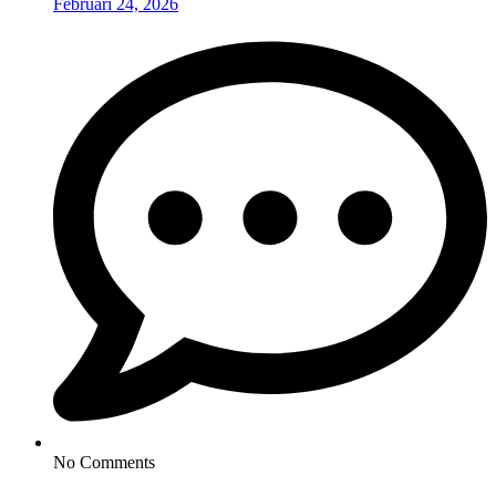
Februari 24, 2026
No Comments