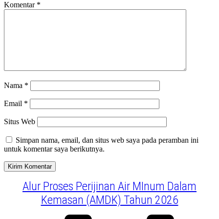
Komentar
*
Nama
*
Email
*
Situs Web
Simpan nama, email, dan situs web saya pada peramban ini
untuk komentar saya berikutnya.
Alur Proses Perijinan Air MInum Dalam
Kemasan (AMDK) Tahun 2026