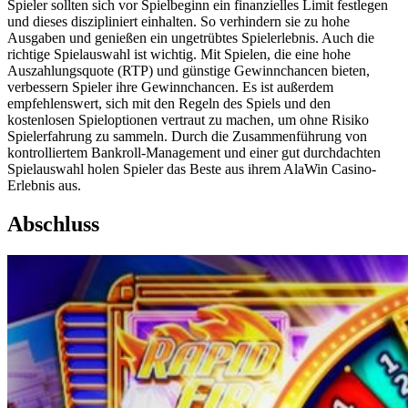
Spieler sollten sich vor Spielbeginn ein finanzielles Limit festlegen
und dieses diszipliniert einhalten. So verhindern sie zu hohe
Ausgaben und genießen ein ungetrübtes Spielerlebnis. Auch die
richtige Spielauswahl ist wichtig. Mit Spielen, die eine hohe
Auszahlungsquote (RTP) und günstige Gewinnchancen bieten,
verbessern Spieler ihre Gewinnchancen. Es ist außerdem
empfehlenswert, sich mit den Regeln des Spiels und den
kostenlosen Spieloptionen vertraut zu machen, um ohne Risiko
Spielerfahrung zu sammeln. Durch die Zusammenführung von
kontrolliertem Bankroll-Management und einer gut durchdachten
Spielauswahl holen Spieler das Beste aus ihrem AlaWin Casino-
Erlebnis aus.
Abschluss