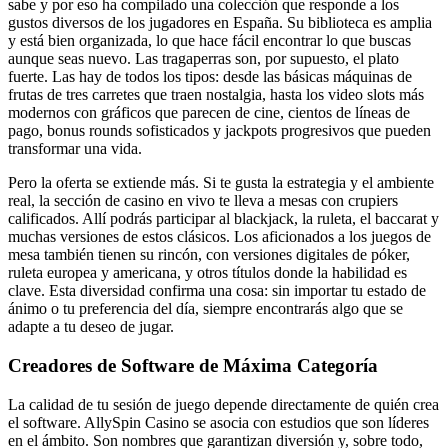
sabe y por eso ha compilado una colección que responde a los
gustos diversos de los jugadores en España. Su biblioteca es amplia
y está bien organizada, lo que hace fácil encontrar lo que buscas
aunque seas nuevo. Las tragaperras son, por supuesto, el plato
fuerte. Las hay de todos los tipos: desde las básicas máquinas de
frutas de tres carretes que traen nostalgia, hasta los video slots más
modernos con gráficos que parecen de cine, cientos de líneas de
pago, bonus rounds sofisticados y jackpots progresivos que pueden
transformar una vida.
Pero la oferta se extiende más. Si te gusta la estrategia y el ambiente
real, la sección de casino en vivo te lleva a mesas con crupiers
calificados. Allí podrás participar al blackjack, la ruleta, el baccarat y
muchas versiones de estos clásicos. Los aficionados a los juegos de
mesa también tienen su rincón, con versiones digitales de póker,
ruleta europea y americana, y otros títulos donde la habilidad es
clave. Esta diversidad confirma una cosa: sin importar tu estado de
ánimo o tu preferencia del día, siempre encontrarás algo que se
adapte a tu deseo de jugar.
Creadores de Software de Máxima Categoría
La calidad de tu sesión de juego depende directamente de quién crea
el software. AllySpin Casino se asocia con estudios que son líderes
en el ámbito. Son nombres que garantizan diversión y, sobre todo,