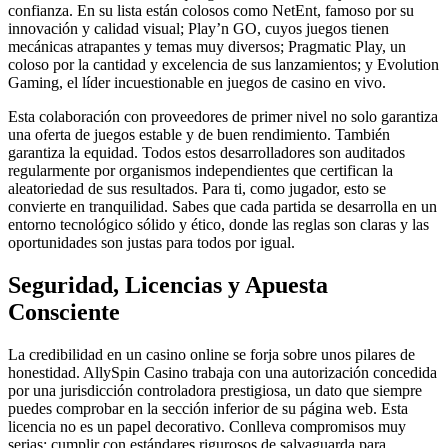
confianza. En su lista están colosos como NetEnt, famoso por su
innovación y calidad visual; Play’n GO, cuyos juegos tienen
mecánicas atrapantes y temas muy diversos; Pragmatic Play, un
coloso por la cantidad y excelencia de sus lanzamientos; y Evolution
Gaming, el líder incuestionable en juegos de casino en vivo.
Esta colaboración con proveedores de primer nivel no solo garantiza
una oferta de juegos estable y de buen rendimiento. También
garantiza la equidad. Todos estos desarrolladores son auditados
regularmente por organismos independientes que certifican la
aleatoriedad de sus resultados. Para ti, como jugador, esto se
convierte en tranquilidad. Sabes que cada partida se desarrolla en un
entorno tecnológico sólido y ético, donde las reglas son claras y las
oportunidades son justas para todos por igual.
Seguridad, Licencias y Apuesta
Consciente
La credibilidad en un casino online se forja sobre unos pilares de
honestidad. AllySpin Casino trabaja con una autorización concedida
por una jurisdicción controladora prestigiosa, un dato que siempre
puedes comprobar en la sección inferior de su página web. Esta
licencia no es un papel decorativo. Conlleva compromisos muy
serias: cumplir con estándares rigurosos de salvaguarda para