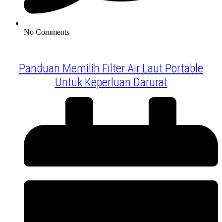
No Comments
Panduan Memilih Filter Air Laut Portable
Untuk Keperluan Darurat