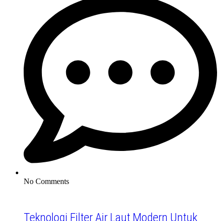
No Comments
Teknologi Filter Air Laut Modern Untuk