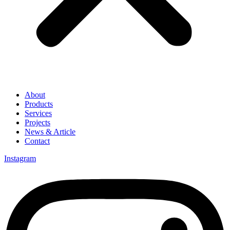
About
Products
Services
Projects
News & Article
Contact
Instagram