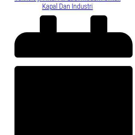
Kapal Dan Industri