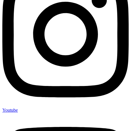
Youtube