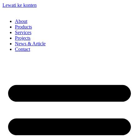
Lewati ke konten
About
Products
Services
Projects
News & Article
Contact