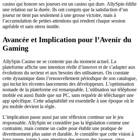
casino qui honore ses joueurs est un casino qui dure. AllySpin édifie
une relation sur la durée. Ils ont compris que la satisfaction d’un
joueur ne tient pas seulement à une grosse victoire, mais à
l’accumulation de petites attentions qui rendent chaque session
agréable et sans stress inutile.
Avancée et Implication pour l’Avenir du
Gaming
AllySpin Casino ne se contente pas du moment actuel. La
plateforme affiche une intention réelle d’innover et de s’adapter aux
évolutions du secteur et aux besoins des utilisateurs. On constate
cette dynamique dans l’renouvellement périodique de son catalogue,
qui inclut les récentes lancements des développeurs. L’optimisation
nomade de la plateforme est remarquable. L’utilisation sur téléphone
mobile est aussi fluide que sur PC, sans requérir de télécharger une
app spécifique. Cette adaptabilité est essentielle à une époque où le
jeu mobile devient la règle.
L’implication passe aussi par une réflexion continue sur le jeu
responsable. AllySpin ne considère pas la législation comme une
contrainte, mais comme un cadre pour établir une pratique de
divertissement plus saine et durable. Je considère que cette vision à
long terme, jointe à une attention des retours des joueurs, situe