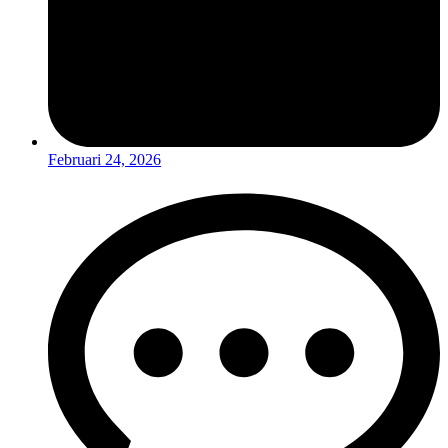
Februari 24, 2026