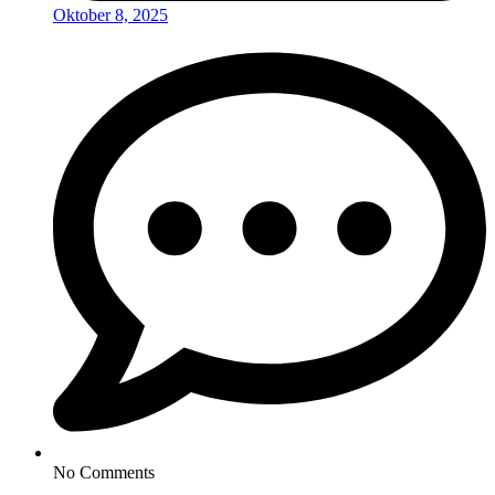
Oktober 8, 2025
No Comments