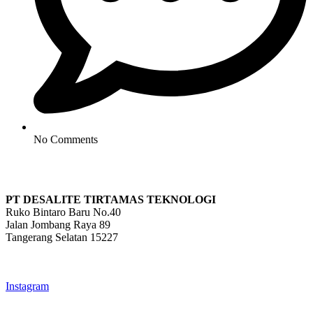
No Comments
PT DESALITE TIRTAMAS TEKNOLOGI
Ruko Bintaro Baru No.40
Jalan Jombang Raya 89
Tangerang Selatan 15227
info@desalite.co.id
021-22211833 (Hunting)
Instagram