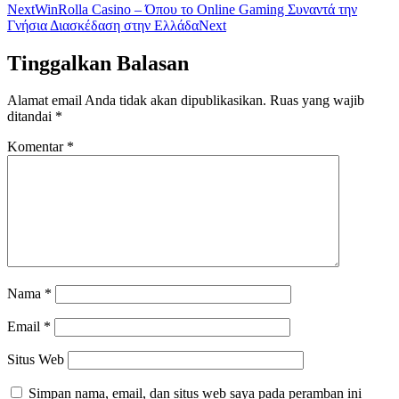
Next
WinRolla Casino – Όπου το Online Gaming Συναντά την
Γνήσια Διασκέδαση στην Ελλάδα
Next
Tinggalkan Balasan
Alamat email Anda tidak akan dipublikasikan.
Ruas yang wajib
ditandai
*
Komentar
*
Nama
*
Email
*
Situs Web
Simpan nama, email, dan situs web saya pada peramban ini