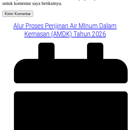
untuk komentar saya berikutnya.
Alur Proses Perijinan Air MInum Dalam
Kemasan (AMDK) Tahun 2026