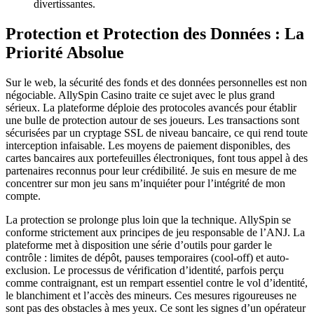
divertissantes.
Protection et Protection des Données : La
Priorité Absolue
Sur le web, la sécurité des fonds et des données personnelles est non
négociable. AllySpin Casino traite ce sujet avec le plus grand
sérieux. La plateforme déploie des protocoles avancés pour établir
une bulle de protection autour de ses joueurs. Les transactions sont
sécurisées par un cryptage SSL de niveau bancaire, ce qui rend toute
interception infaisable. Les moyens de paiement disponibles, des
cartes bancaires aux portefeuilles électroniques, font tous appel à des
partenaires reconnus pour leur crédibilité. Je suis en mesure de me
concentrer sur mon jeu sans m’inquiéter pour l’intégrité de mon
compte.
La protection se prolonge plus loin que la technique. AllySpin se
conforme strictement aux principes de jeu responsable de l’ANJ. La
plateforme met à disposition une série d’outils pour garder le
contrôle : limites de dépôt, pauses temporaires (cool-off) et auto-
exclusion. Le processus de vérification d’identité, parfois perçu
comme contraignant, est un rempart essentiel contre le vol d’identité,
le blanchiment et l’accès des mineurs. Ces mesures rigoureuses ne
sont pas des obstacles à mes yeux. Ce sont les signes d’un opérateur