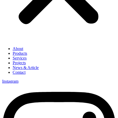
About
Products
Services
Projects
News & Article
Contact
Instagram