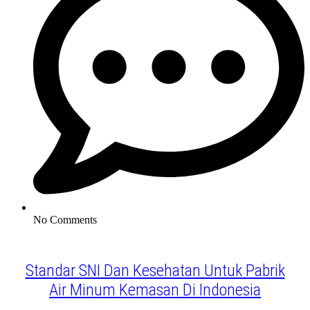
No Comments
Standar SNI Dan Kesehatan Untuk Pabrik
Air Minum Kemasan Di Indonesia