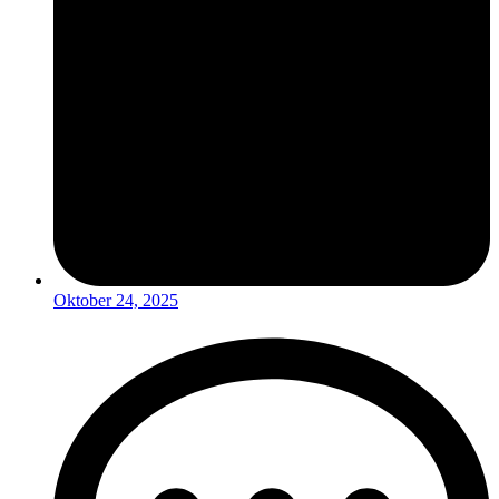
Oktober 24, 2025