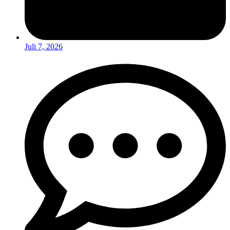
Juli 7, 2026