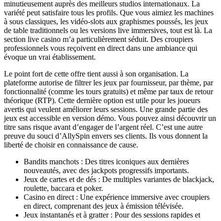
minutieusement auprès des meilleurs studios internationaux. La
variété peut satisfaire tous les profils. Que vous aimiez les machines
à sous classiques, les vidéo-slots aux graphismes poussés, les jeux
de table traditionnels ou les versions live immersives, tout est là. La
section live casino m’a particulièrement séduit. Des croupiers
professionnels vous reçoivent en direct dans une ambiance qui
évoque un vrai établissement.
Le point fort de cette offre tient aussi à son organisation. La
plateforme autorise de filtrer les jeux par fournisseur, par thème, par
fonctionnalité (comme les tours gratuits) et même par taux de retour
théorique (RTP). Cette dernière option est utile pour les joueurs
avertis qui veulent améliorer leurs sessions. Une grande partie des
jeux est accessible en version démo. Vous pouvez ainsi découvrir un
titre sans risque avant d’engager de l’argent réel. C’est une autre
preuve du souci d’AllySpin envers ses clients. Ils vous donnent la
liberté de choisir en connaissance de cause.
Bandits manchots : Des titres iconiques aux dernières
nouveautés, avec des jackpots progressifs importants.
Jeux de cartes et de dés : De multiples variantes de blackjack,
roulette, baccara et poker.
Casino en direct : Une expérience immersive avec croupiers
en direct, comprenant des jeux à émission télévisée.
Jeux instantanés et à gratter : Pour des sessions rapides et