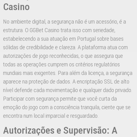
Casino
No ambiente digital, a segurança não é um acessório, é a
estrutura. O GGBet Casino trata isso com seriedade,
estabelecendo a sua atuação em Portugal sobre bases
sólidas de credibilidade e clareza. A plataforma atua com
autorizações de jogo reconhecidas, o que assegura que
todas as operações cumprem os critérios regulatórios
mundiais mais exigentes. Para além da licença, a segurança
aparece na proteção de dados. A encriptação SSL de alto
nível defende cada movimentação e qualquer dado privado.
Participar com segurança permite que você curta da
emoção do jogo com a consciência tranquila, ciente que se
encontra num local imparcial e resguardado.
Autorizações e Supervisão: A