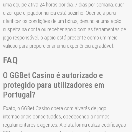
uma equipe ativa 24 horas por dia, 7 dias por semana, quer
dizer que o jogador nunca está sozinho. Quer seja para
clarificar os condições de um bónus, denunciar uma ação
suspeita na conta ou receber apoio com as ferramentas de
jogo responsável, o apoio está presente como um meio
valioso para proporcionar uma experiência agradável.
FAQ
O GGBet Casino é autorizado e
protegido para utilizadores em
Portugal?
Exato, o GGBet Casino opera com alvarás de jogo
internacionais conceituados, obedecendo a normas
regulamentares exigentes. A plataforma utiliza codificação