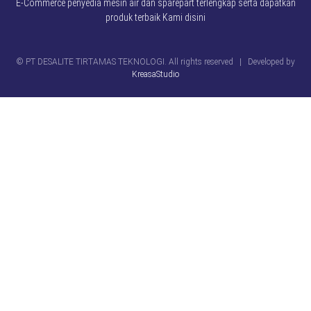
E-Commerce penyedia mesin air dan sparepart terlengkap serta dapatkan
produk terbaik Kami disini
© PT DESALITE TIRTAMAS TEKNOLOGI. All rights reserved | Developed by
KreasaStudio