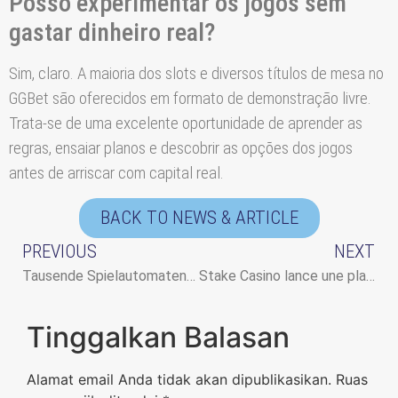
Posso experimentar os jogos sem
gastar dinheiro real?
Sim, claro. A maioria dos slots e diversos títulos de mesa no
GGBet são oferecidos em formato de demonstração livre.
Trata-se de uma excelente oportunidade de aprender as
regras, ensaiar planos e descobrir as opções dos jogos
antes de arriscar com capital real.
BACK TO NEWS & ARTICLE
PREVIOUS
NEXT
Tausende Spielautomaten von Top-Anbietern beim WinRolla Casino für Belgien
Stake Casino lance une plateforme plus véloce pour la France grâce à une mise à niveau technologique
Tinggalkan Balasan
Alamat email Anda tidak akan dipublikasikan.
Ruas