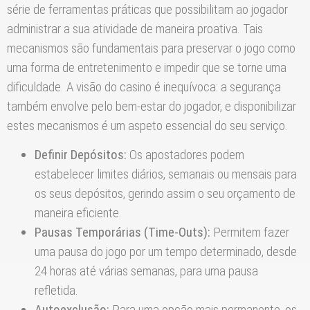
série de ferramentas práticas que possibilitam ao jogador
administrar a sua atividade de maneira proativa. Tais
mecanismos são fundamentais para preservar o jogo como
uma forma de entretenimento e impedir que se torne uma
dificuldade. A visão do casino é inequívoca: a segurança
também envolve pelo bem-estar do jogador, e disponibilizar
estes mecanismos é um aspeto essencial do seu serviço.
Definir Depósitos:
Os apostadores podem
estabelecer limites diários, semanais ou mensais para
os seus depósitos, gerindo assim o seu orçamento de
maneira eficiente.
Pausas Temporárias (Time-Outs):
Permitem fazer
uma pausa do jogo por um tempo determinado, desde
24 horas até várias semanas, para uma pausa
refletida.
Autoexclusão:
Para uma opção mais permanente, os