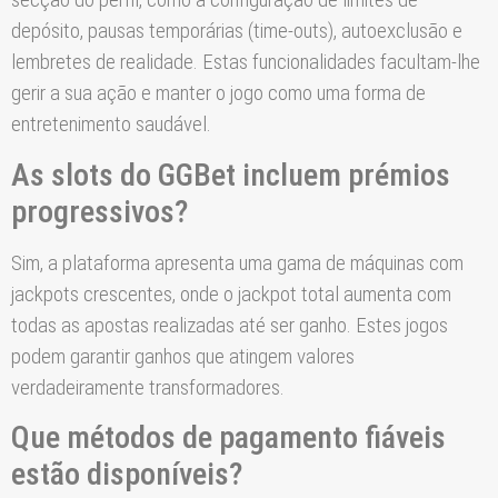
depósito, pausas temporárias (time-outs), autoexclusão e
lembretes de realidade. Estas funcionalidades facultam-lhe
gerir a sua ação e manter o jogo como uma forma de
entretenimento saudável.
As slots do GGBet incluem prémios
progressivos?
Sim, a plataforma apresenta uma gama de máquinas com
jackpots crescentes, onde o jackpot total aumenta com
todas as apostas realizadas até ser ganho. Estes jogos
podem garantir ganhos que atingem valores
verdadeiramente transformadores.
Que métodos de pagamento fiáveis
estão disponíveis?