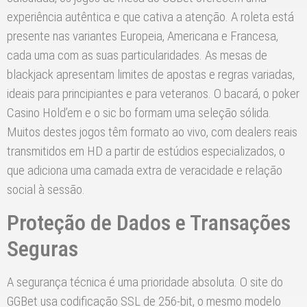
experiência autêntica e que cativa a atenção. A roleta está
presente nas variantes Europeia, Americana e Francesa,
cada uma com as suas particularidades. As mesas de
blackjack apresentam limites de apostas e regras variadas,
ideais para principiantes e para veteranos. O bacará, o poker
Casino Hold’em e o sic bo formam uma seleção sólida.
Muitos destes jogos têm formato ao vivo, com dealers reais
transmitidos em HD a partir de estúdios especializados, o
que adiciona uma camada extra de veracidade e relação
social à sessão.
Proteção de Dados e Transações
Seguras
A segurança técnica é uma prioridade absoluta. O site do
GGBet usa codificação SSL de 256-bit, o mesmo modelo