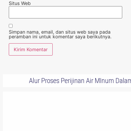
Situs Web
Simpan nama, email, dan situs web saya pada
peramban ini untuk komentar saya berikutnya.
Alur Proses Perijinan Air MInum Da