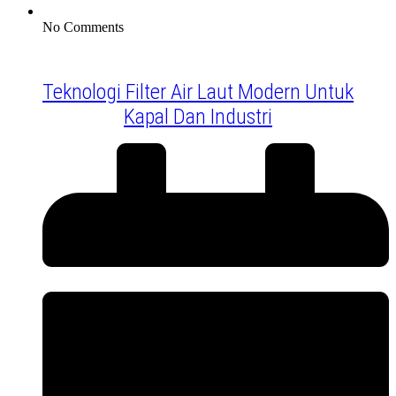
No Comments
Teknologi Filter Air Laut Modern Untuk
Kapal Dan Industri