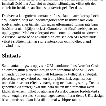
innehåll förbättrar Azurslot navigationsförmågan, vilket gör det
enkelt för besökare att finna sina favoritspel eller data.
De översta kategorierna omfattar ofta spelautomater, kortspel och
erbjudanden, följt av underkategorier som beskriver särskilda
spelvarianter eller tjänster. En sådan utformning gynnar inte bara
besökarna utan hjälper också sökmotorer att förstå webbplatsens
uppbyggnad. Med en välorganiserad content-hierarki maximerar
Azurslot Casino både användarupplevelsen och SEO-prestanda,
vilket i slutligen främjar större interaktion och nöjdhet bland
användarna.
Slutsats
Sammanfattningsvis uppvisar URL-strukturen hos Azurslot Casino
en omsorgsfullt planerad design som förbättrar både SEO och
användarupplevelse. Genom att fokusera på tydlighet, strategisk
placering av nyckelord och en tydlig hierarkisk organisation
underlättar casinot effektivt navigering och katalogisering. Denna
genomtänkta strategi ökar inte bara tilliten utan förbättrar även
klickfrekvensen, vilket positionerar Azurslot Casino fördelaktigt i
search engine results. Sammantaget exemplifierar deras URL-design
bästa praxis som kan leda till optimal webbprestanda.