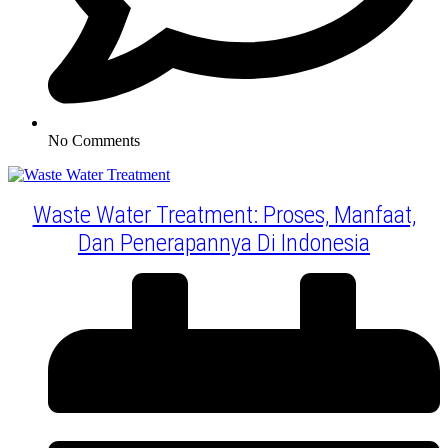
No Comments
Waste Water Treatment: Proses, Manfaat,
Dan Penerapannya Di Indonesia