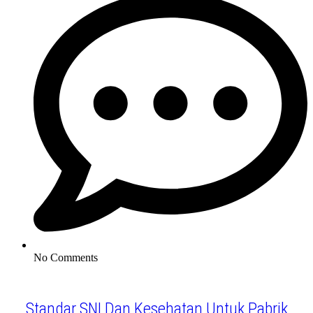
No Comments
Standar SNI Dan Kesehatan Untuk Pabrik