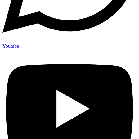
Youtube