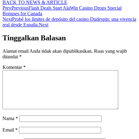
BACK TO NEWS & ARTICLE
Prev
Previous
Flash Deals Start AlaWin Casino Drops Special
Bonuses for Canada
Next
Probé los límites de depósito del casino Dudespin: una vivencia
real desde España.
Next
Tinggalkan Balasan
Alamat email Anda tidak akan dipublikasikan.
Ruas yang wajib
ditandai
*
Komentar
*
Nama
*
Email
*