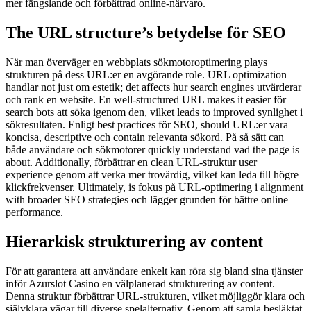
mer fängslande och förbättrad online-närvaro.
The URL structure’s betydelse för SEO
När man överväger en webbplats sökmotoroptimering plays
strukturen på dess URL:er en avgörande role. URL optimization
handlar not just om estetik; det affects hur search engines utvärderar
och rank en website. En well-structured URL makes it easier för
search bots att söka igenom den, vilket leads to improved synlighet i
sökresultaten. Enligt best practices för SEO, should URL:er vara
koncisa, descriptive och contain relevanta sökord. På så sätt can
både användare och sökmotorer quickly understand vad the page is
about. Additionally, förbättrar en clean URL-struktur user
experience genom att verka mer trovärdig, vilket kan leda till högre
klickfrekvenser. Ultimately, is fokus på URL-optimering i alignment
with broader SEO strategies och lägger grunden för bättre online
performance.
Hierarkisk strukturering av content
För att garantera att användare enkelt kan röra sig bland sina tjänster
inför Azurslot Casino en välplanerad strukturering av content.
Denna struktur förbättrar URL-strukturen, vilket möjliggör klara och
självklara vägar till diverse spelalternativ. Genom att samla besläktat