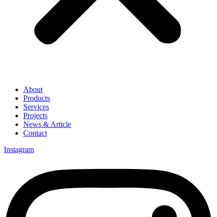
About
Products
Services
Projects
News & Article
Contact
Instagram