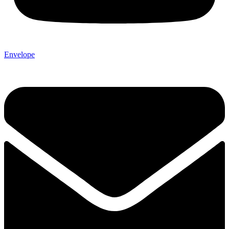
Envelope