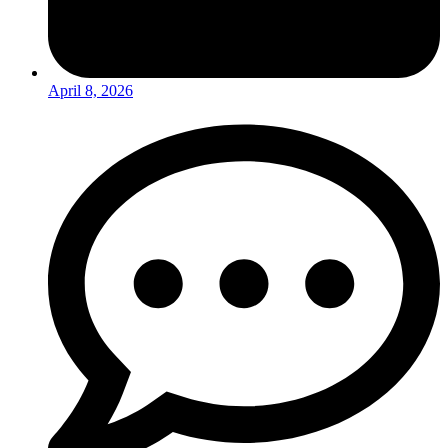
April 8, 2026