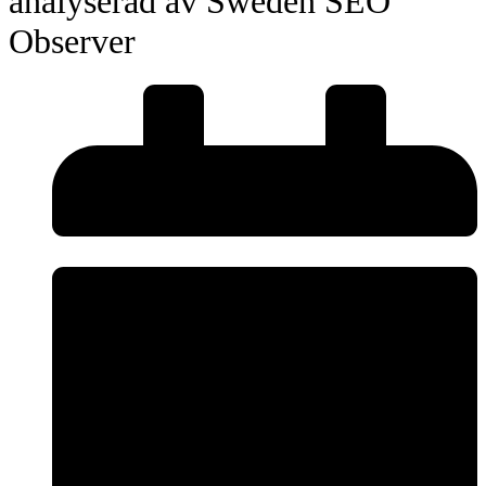
analyserad av Sweden SEO
Observer