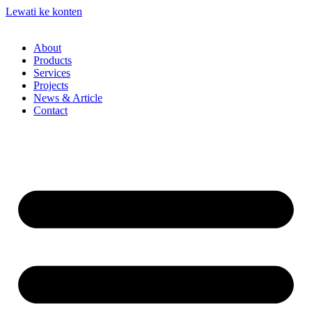
Lewati ke konten
About
Products
Services
Projects
News & Article
Contact