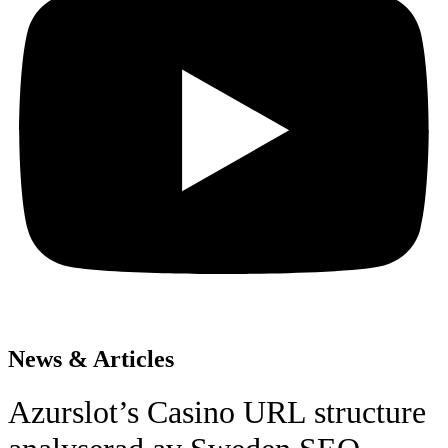
News & Articles
Azurslot’s Casino URL structure