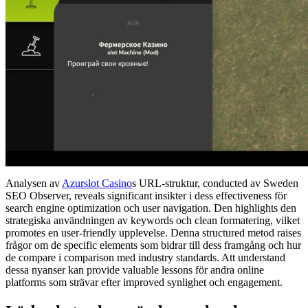
Analysen av
Azurslot Casino
s URL-struktur, conducted av Sweden
SEO Observer, reveals significant insikter i dess effectiveness för
search engine optimization och user navigation. Den highlights den
strategiska användningen av keywords och clean formatering, vilket
promotes en user-friendly upplevelse. Denna structured metod raises
frågor om de specific elements som bidrar till dess framgång och hur
de compare i comparison med industry standards. Att understand
dessa nyanser kan provide valuable lessons för andra online
platforms som strävar efter improved synlighet och engagement.