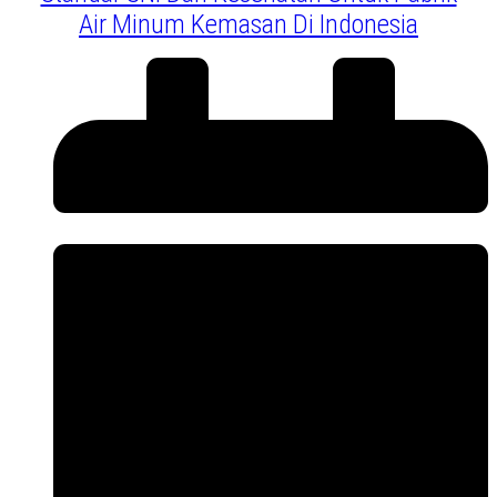
Air Minum Kemasan Di Indonesia