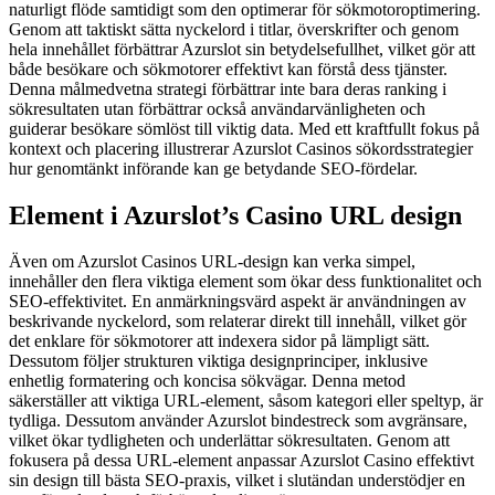
naturligt flöde samtidigt som den optimerar för sökmotoroptimering.
Genom att taktiskt sätta nyckelord i titlar, överskrifter och genom
hela innehållet förbättrar Azurslot sin betydelsefullhet, vilket gör att
både besökare och sökmotorer effektivt kan förstå dess tjänster.
Denna målmedvetna strategi förbättrar inte bara deras ranking i
sökresultaten utan förbättrar också användarvänligheten och
guiderar besökare sömlöst till viktig data. Med ett kraftfullt fokus på
kontext och placering illustrerar Azurslot Casinos sökordsstrategier
hur genomtänkt införande kan ge betydande SEO-fördelar.
Element i Azurslot’s Casino URL design
Även om Azurslot Casinos URL-design kan verka simpel,
innehåller den flera viktiga element som ökar dess funktionalitet och
SEO-effektivitet. En anmärkningsvärd aspekt är användningen av
beskrivande nyckelord, som relaterar direkt till innehåll, vilket gör
det enklare för sökmotorer att indexera sidor på lämpligt sätt.
Dessutom följer strukturen viktiga designprinciper, inklusive
enhetlig formatering och koncisa sökvägar. Denna metod
säkerställer att viktiga URL-element, såsom kategori eller speltyp, är
tydliga. Dessutom använder Azurslot bindestreck som avgränsare,
vilket ökar tydligheten och underlättar sökresultaten. Genom att
fokusera på dessa URL-element anpassar Azurslot Casino effektivt
sin design till bästa SEO-praxis, vilket i slutändan understödjer en