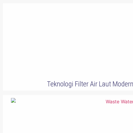
Teknologi Filter Air Laut Moder