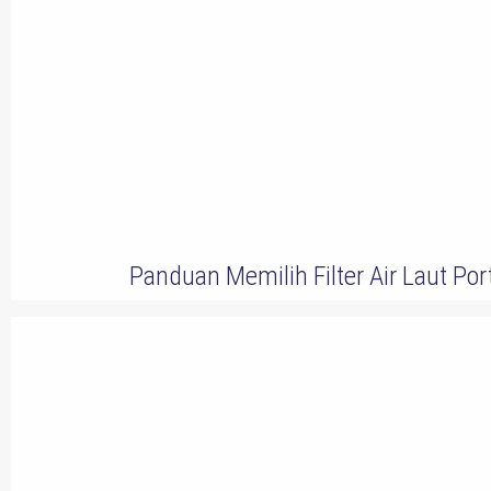
Panduan Memilih Filter Air Laut Po