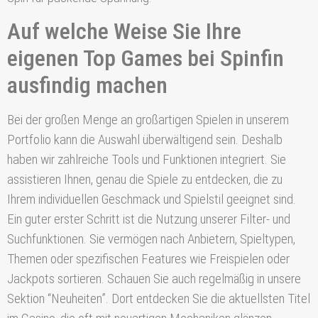
Auf welche Weise Sie Ihre
eigenen Top Games bei Spinfin
ausfindig machen
Bei der großen Menge an großartigen Spielen in unserem
Portfolio kann die Auswahl überwältigend sein. Deshalb
haben wir zahlreiche Tools und Funktionen integriert. Sie
assistieren Ihnen, genau die Spiele zu entdecken, die zu
Ihrem individuellen Geschmack und Spielstil geeignet sind.
Ein guter erster Schritt ist die Nutzung unserer Filter- und
Suchfunktionen. Sie vermögen nach Anbietern, Spieltypen,
Themen oder spezifischen Features wie Freispielen oder
Jackpots sortieren. Schauen Sie auch regelmäßig in unsere
Sektion “Neuheiten”. Dort entdecken Sie die aktuellsten Titel