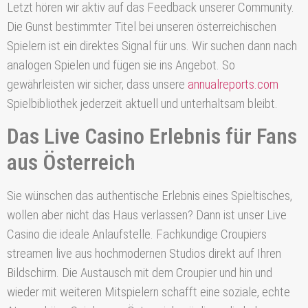
Letzt hören wir aktiv auf das Feedback unserer Community.
Die Gunst bestimmter Titel bei unseren österreichischen
Spielern ist ein direktes Signal für uns. Wir suchen dann nach
analogen Spielen und fügen sie ins Angebot. So
gewährleisten wir sicher, dass unsere
annualreports.com
Spielbibliothek jederzeit aktuell und unterhaltsam bleibt.
Das Live Casino Erlebnis für Fans
aus Österreich
Sie wünschen das authentische Erlebnis eines Spieltisches,
wollen aber nicht das Haus verlassen? Dann ist unser Live
Casino die ideale Anlaufstelle. Fachkundige Croupiers
streamen live aus hochmodernen Studios direkt auf Ihren
Bildschirm. Die Austausch mit dem Croupier und hin und
wieder mit weiteren Mitspielern schafft eine soziale, echte