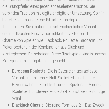
die Grundpfeiler eines jeden angesehenen Casinos. Sie
verbinden Tradition mit digitaler digitaler Umsetzung. Spinfin
bietet eine umfangreiche Bibliothek an digitalen
Tischspielen. Sie existieren in unterschiedlichen Varianten
und mit flexiblen Einsatzmöglichkeiten verfügbar. Der
Charme von Spielen wie Blackjack, Roulette, Baccarat und
Poker besteht in der Kombination aus Glück und
strategischem Entscheiden. Diese Tischspiele sind in unserer
Kategorie am häufigsten ausgesucht.
European Roulette:
Die in Österreich gefragteste
Variante mit nur einer Null. Sie liefert eine höhere
Gewinnwahrscheinlichkeit für den Spieler als American
Roulette. Für clevere Roulette-Fans ist sie die richtige
Wahl.
Blackjack Classic:
Die reine Form des 21. Das Zweck