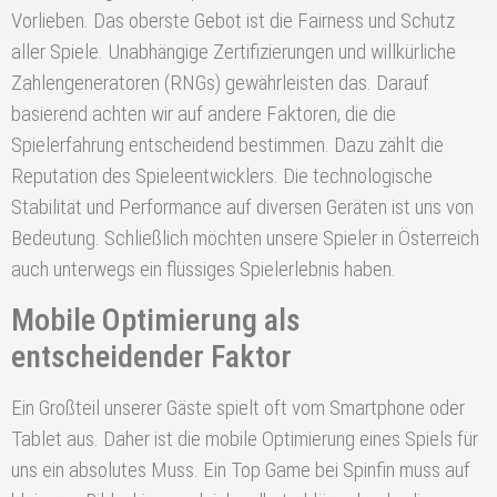
Vorlieben. Das oberste Gebot ist die Fairness und Schutz
aller Spiele. Unabhängige Zertifizierungen und willkürliche
Zahlengeneratoren (RNGs) gewährleisten das. Darauf
basierend achten wir auf andere Faktoren, die die
Spielerfahrung entscheidend bestimmen. Dazu zählt die
Reputation des Spieleentwicklers. Die technologische
Stabilität und Performance auf diversen Geräten ist uns von
Bedeutung. Schließlich möchten unsere Spieler in Österreich
auch unterwegs ein flüssiges Spielerlebnis haben.
Mobile Optimierung als
entscheidender Faktor
Ein Großteil unserer Gäste spielt oft vom Smartphone oder
Tablet aus. Daher ist die mobile Optimierung eines Spiels für
uns ein absolutes Muss. Ein Top Game bei Spinfin muss auf