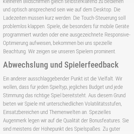
kleineren Bildschirmen gleich selbsterklärend zu bedienen
und optisch ansprechend sein wie auf dem Desktop. Die
Ladezeiten müssen kurz werden. Die Touch-Steuerung soll
problemlos klappen. Spiele, die besonders für mobile Geräte
programmiert wurden oder eine ausgezeichnete Responsive-
Optimierung aufweisen, bekommen bei uns spezielle
Beachtung. Wir zeigen sie unseren Spielern prominent.
Abwechslung und Spielerfeedback
Ein anderer ausschlaggebender Punkt ist die Vielfalt. Wir
wollen, dass für jeden Spieltyp, jegliches Budget und jede
Stimmung das richtige Spiel bereitsteht. Aus diesem Grund
bieten wir Spiele mit unterschiedlichen Volatilitätsstufen,
Einsatzbereichen und Themenwelten an. Spezielles
Augenmerk legen wir auf die Qualität der Bonusfeatures. Sie
sind meistens der Höhepunkt des Spielspaßes. Zu guter