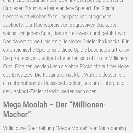
für diesen Traum wie keine andere Spielart. Bei Spinfin
trennen wir zwischen fixen Jackpots und steigenden
Jackpots. Der Höchstpreis der progressiven Jackpots
wächst mit jedem Spiel, das im Netzwerk durchgeführt wird.
Das dauert so weit, bis ein glücklicher Spieler ihn knackt. Für
österreichische Spieler sind diese Spiele besonders attraktiv.
Die progressiven Jackpots belaufen sich oft in die Millionen
Euro. Erhalten werden kann sie ohne Rücksicht auf der Höhe
des Einsatzes. Die Faszination ist klar: Währenddessen Sie
ein unterhaltsames Basisspiel zocken, tickt im Hintergrund
der Jackpot-Zähler ständig weiter nach oben.
Mega Moolah – Der “Millionen-
Macher”
Völlig ohne Übertreibung: “Mega Moolah” von Microgaming