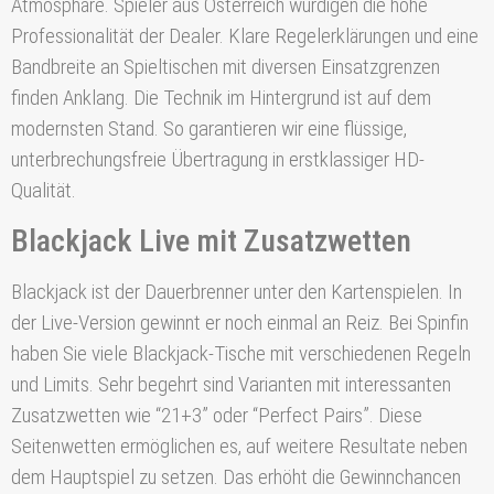
Atmosphäre. Spieler aus Österreich würdigen die hohe
Professionalität der Dealer. Klare Regelerklärungen und eine
Bandbreite an Spieltischen mit diversen Einsatzgrenzen
finden Anklang. Die Technik im Hintergrund ist auf dem
modernsten Stand. So garantieren wir eine flüssige,
unterbrechungsfreie Übertragung in erstklassiger HD-
Qualität.
Blackjack Live mit Zusatzwetten
Blackjack ist der Dauerbrenner unter den Kartenspielen. In
der Live-Version gewinnt er noch einmal an Reiz. Bei Spinfin
haben Sie viele Blackjack-Tische mit verschiedenen Regeln
und Limits. Sehr begehrt sind Varianten mit interessanten
Zusatzwetten wie “21+3” oder “Perfect Pairs”. Diese
Seitenwetten ermöglichen es, auf weitere Resultate neben
dem Hauptspiel zu setzen. Das erhöht die Gewinnchancen