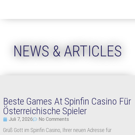
NEWS & ARTICLES
Beste Games At Spinfin Casino Für
Österreichische Spieler
Juli 7, 2026
No Comments
Grüß Gott im Spinfin Casino, Ihrer neuen Adresse für