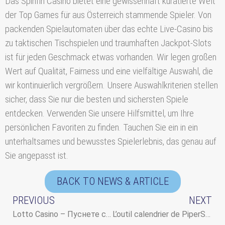
Das Spinfin Casino bietet eine gewissenhaft kuratierte Welt
der Top Games für aus Österreich stammende Spieler. Von
packenden Spielautomaten über das echte Live-Casino bis
zu taktischen Tischspielen und traumhaften Jackpot-Slots
ist für jeden Geschmack etwas vorhanden. Wir legen großen
Wert auf Qualität, Fairness und eine vielfältige Auswahl, die
wir kontinuierlich vergrößern. Unsere Auswahlkriterien stellen
sicher, dass Sie nur die besten und sichersten Spiele
entdecken. Verwenden Sie unsere Hilfsmittel, um Ihre
persönlichen Favoriten zu finden. Tauchen Sie ein in ein
unterhaltsames und bewusstes Spielerlebnis, das genau auf
Sie angepasst ist.
BACK TO NEWS & ARTICLE
PREVIOUS
NEXT
Lotto Casino – Пуснете слотове с отличен RTP и печелете незабавни пари в Република България
L’outil calendrier de PiperSpin Casino affiche les promotions destinées à la France