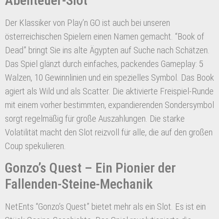
Abenteuer-Slot
Der Klassiker von Play’n GO ist auch bei unseren
österreichischen Spielern einen Namen gemacht. “Book of
Dead” bringt Sie ins alte Ägypten auf Suche nach Schätzen.
Das Spiel glänzt durch einfaches, packendes Gameplay: 5
Walzen, 10 Gewinnlinien und ein spezielles Symbol. Das Book
agiert als Wild und als Scatter. Die aktivierte Freispiel-Runde
mit einem vorher bestimmten, expandierenden Sondersymbol
sorgt regelmäßig für große Auszahlungen. Die starke
Volatilität macht den Slot reizvoll für alle, die auf den großen
Coup spekulieren.
Gonzo’s Quest – Ein Pionier der
Fallenden-Steine-Mechanik
NetEnts “Gonzo’s Quest” bietet mehr als ein Slot. Es ist ein