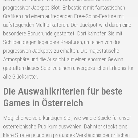
progressiver Jackpot-Slot. Er besticht mit fantastischen
Grafiken und einem aufregenden Free-Spins-Feature mit
aufsteigenden Multiplikatoren. Der Jackpot wird durch eine
besondere Bonusrunde gestartet. Dort kämpfen Sie mit
Schilden gegen legendäre Kreaturen, um einen von drei
progressiven Jackpots zu erhalten. Die majestätische
Atmosphäre und die Aussicht auf einen enormen Gewinn
gestalten dieses Spiel zu einem unvergesslichen Erlebnis für
alle Glücksritter.
Die Auswahlkriterien für beste
Games in Österreich
Möglicherweise erkundigen Sie , wie wir die Spiele für unser
österreichische Publikum auswählen. Dahinter steckt eine
klare Strategie und ein profundes Verständnis der örtlichen