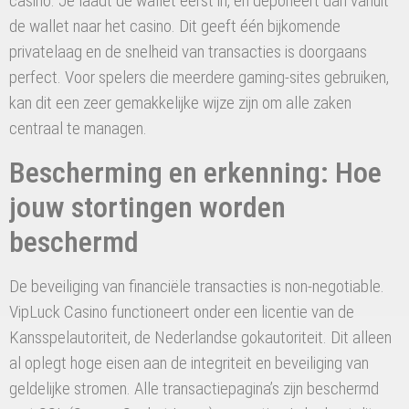
casino. Je laadt de wallet eerst in, en deponeert dan vanuit
de wallet naar het casino. Dit geeft één bijkomende
privatelaag en de snelheid van transacties is doorgaans
perfect. Voor spelers die meerdere gaming-sites gebruiken,
kan dit een zeer gemakkelijke wijze zijn om alle zaken
centraal te managen.
Bescherming en erkenning: Hoe
jouw stortingen worden
beschermd
De beveiliging van financiële transacties is non-negotiable.
VipLuck Casino functioneert onder een licentie van de
Kansspelautoriteit, de Nederlandse gokautoriteit. Dit alleen
al oplegt hoge eisen aan de integriteit en beveiliging van
geldelijke stromen. Alle transactiepagina’s zijn beschermd