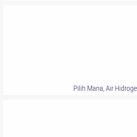
Pilih Mana, Air Hidroge