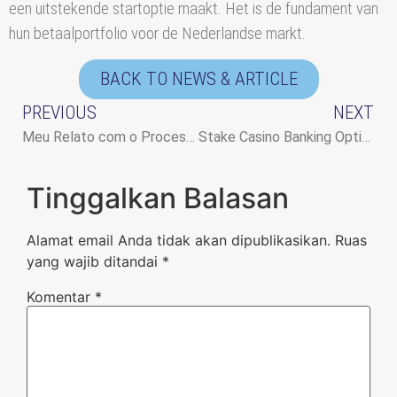
een uitstekende startoptie maakt. Het is de fundament van
hun betaalportfolio voor de Nederlandse markt.
BACK TO NEWS & ARTICLE
PREVIOUS
NEXT
Meu Relato com o Processo de Verificação do Stake Casino no Brasil
Stake Casino Banking Options Checked in Detail by Swiss User
Tinggalkan Balasan
Alamat email Anda tidak akan dipublikasikan.
Ruas
yang wajib ditandai
*
Komentar
*