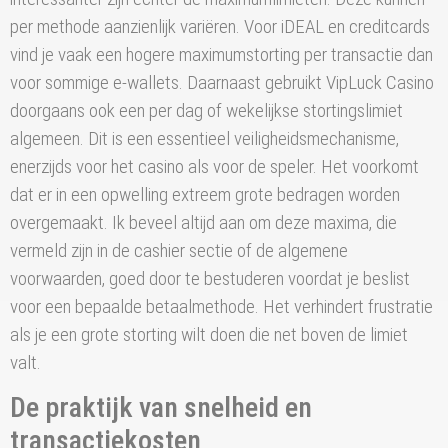
per methode aanzienlijk variëren. Voor iDEAL en creditcards
vind je vaak een hogere maximumstorting per transactie dan
voor sommige e-wallets. Daarnaast gebruikt VipLuck Casino
doorgaans ook een per dag of wekelijkse stortingslimiet
algemeen. Dit is een essentieel veiligheidsmechanisme,
enerzijds voor het casino als voor de speler. Het voorkomt
dat er in een opwelling extreem grote bedragen worden
overgemaakt. Ik beveel altijd aan om deze maxima, die
vermeld zijn in de cashier sectie of de algemene
voorwaarden, goed door te bestuderen voordat je beslist
voor een bepaalde betaalmethode. Het verhindert frustratie
als je een grote storting wilt doen die net boven de limiet
valt.
De praktijk van snelheid en
transactiekosten