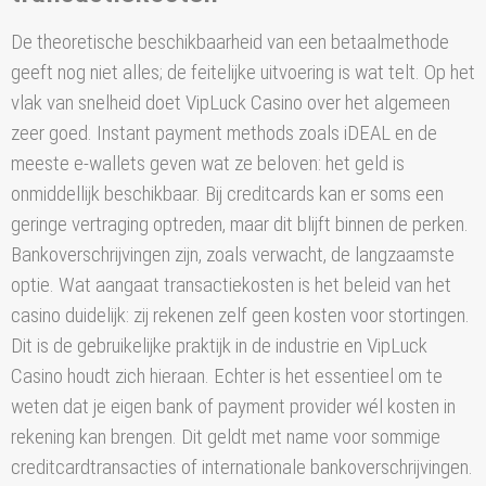
De theoretische beschikbaarheid van een betaalmethode
geeft nog niet alles; de feitelijke uitvoering is wat telt. Op het
vlak van snelheid doet VipLuck Casino over het algemeen
zeer goed. Instant payment methods zoals iDEAL en de
meeste e-wallets geven wat ze beloven: het geld is
onmiddellijk beschikbaar. Bij creditcards kan er soms een
geringe vertraging optreden, maar dit blijft binnen de perken.
Bankoverschrijvingen zijn, zoals verwacht, de langzaamste
optie. Wat aangaat transactiekosten is het beleid van het
casino duidelijk: zij rekenen zelf geen kosten voor stortingen.
Dit is de gebruikelijke praktijk in de industrie en VipLuck
Casino houdt zich hieraan. Echter is het essentieel om te
weten dat je eigen bank of payment provider wél kosten in
rekening kan brengen. Dit geldt met name voor sommige
creditcardtransacties of internationale bankoverschrijvingen.