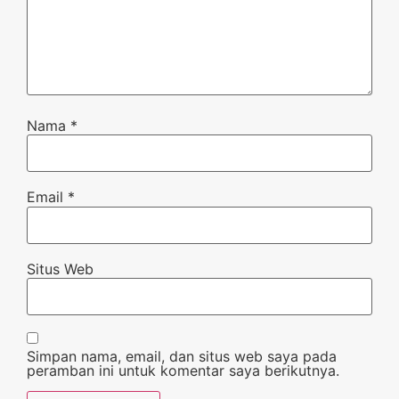
Nama
*
Email
*
Situs Web
Simpan nama, email, dan situs web saya pada
peramban ini untuk komentar saya berikutnya.