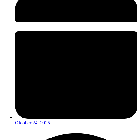
Oktober 24, 2025