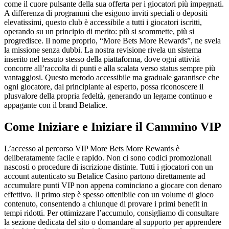
come il cuore pulsante della sua offerta per i giocatori più impegnati.
A differenza di programmi che esigono inviti speciali o depositi
elevatissimi, questo club è accessibile a tutti i giocatori iscritti,
operando su un principio di merito: più si scommette, più si
progredisce. Il nome proprio, “More Bets More Rewards”, ne svela
la missione senza dubbi. La nostra revisione rivela un sistema
inserito nel tessuto stesso della piattaforma, dove ogni attività
concorre all’raccolta di punti e alla scalata verso status sempre più
vantaggiosi. Questo metodo accessibile ma graduale garantisce che
ogni giocatore, dal principiante al esperto, possa riconoscere il
plusvalore della propria fedeltà, generando un legame continuo e
appagante con il brand Betalice.
Come Iniziare e Iniziare il Cammino VIP
L’accesso al percorso VIP More Bets More Rewards è
deliberatamente facile e rapido. Non ci sono codici promozionali
nascosti o procedure di iscrizione distinte. Tutti i giocatori con un
account autenticato su Betalice Casino partono direttamente ad
accumulare punti VIP non appena cominciano a giocare con denaro
effettivo. Il primo step è spesso ottenibile con un volume di gioco
contenuto, consentendo a chiunque di provare i primi benefit in
tempi ridotti. Per ottimizzare l’accumulo, consigliamo di consultare
la sezione dedicata del sito o domandare al supporto per apprendere