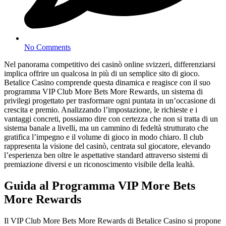
No Comments
Nel panorama competitivo dei casinò online svizzeri, differenziarsi
implica offrire un qualcosa in più di un semplice sito di gioco.
Betalice Casino comprende questa dinamica e reagisce con il suo
programma VIP Club More Bets More Rewards, un sistema di
privilegi progettato per trasformare ogni puntata in un’occasione di
crescita e premio. Analizzando l’impostazione, le richieste e i
vantaggi concreti, possiamo dire con certezza che non si tratta di un
sistema banale a livelli, ma un cammino di fedeltà strutturato che
gratifica l’impegno e il volume di gioco in modo chiaro. Il club
rappresenta la visione del casinò, centrata sul giocatore, elevando
l’esperienza ben oltre le aspettative standard attraverso sistemi di
premiazione diversi e un riconoscimento visibile della lealtà.
Guida al Programma VIP More Bets
More Rewards
Il VIP Club More Bets More Rewards di Betalice Casino si propone