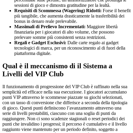
sessioni di gioco e dimostra gratitudine per la lealtà.
Requisiti di Scommessa (Wagering) Ridotti:
Forse il benefit
più tangibile, che aumenta drasticamente la trasferibilità dei
bonus in denaro reale prelevabile.
Massimali di Prelievo Incrementati:
Maggiore libertà
finanziaria per i giocatori di alto volume, che possono
prelevare somme più consistenti senza restrizioni.
Regali e Gadget Esclusivi:
Dalle carte regalo ai gadget
tecnologici di marca, per un riconoscimento al di fuori della
piattaforma digitale.
Qual è il meccanismo di il Sistema a
Livelli del VIP Club
Il funzionamento di progressione del VIP Club è raffinato nella sua
semplicità ed efficace nella sua esecuzione. I giocatori accumulano
punti VIP attraverso le scommesse piazzate su giochi selezionati,
con un tasso di conversione che differisce a seconda della tipologia
di gioco. Questi punti definiscono l’avanzamento attraverso una
serie di livelli prestabiliti, ciascuno con una soglia di punti da
raggiungere. Non ci sono scadenze stagionali o reset periodici dei
punti che invalidino i progressi; il percorso è cumulativo e il livello
raggiunto viene mantenuto per un periodo definito, soggetto a