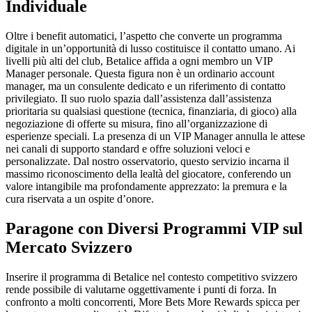
Individuale
Oltre i benefit automatici, l’aspetto che converte un programma
digitale in un’opportunità di lusso costituisce il contatto umano. Ai
livelli più alti del club, Betalice affida a ogni membro un VIP
Manager personale. Questa figura non è un ordinario account
manager, ma un consulente dedicato e un riferimento di contatto
privilegiato. Il suo ruolo spazia dall’assistenza dall’assistenza
prioritaria su qualsiasi questione (tecnica, finanziaria, di gioco) alla
negoziazione di offerte su misura, fino all’organizzazione di
esperienze speciali. La presenza di un VIP Manager annulla le attese
nei canali di supporto standard e offre soluzioni veloci e
personalizzate. Dal nostro osservatorio, questo servizio incarna il
massimo riconoscimento della lealtà del giocatore, conferendo un
valore intangibile ma profondamente apprezzato: la premura e la
cura riservata a un ospite d’onore.
Paragone con Diversi Programmi VIP sul
Mercato Svizzero
Inserire il programma di Betalice nel contesto competitivo svizzero
rende possibile di valutarne oggettivamente i punti di forza. In
confronto a molti concorrenti, More Bets More Rewards spicca per