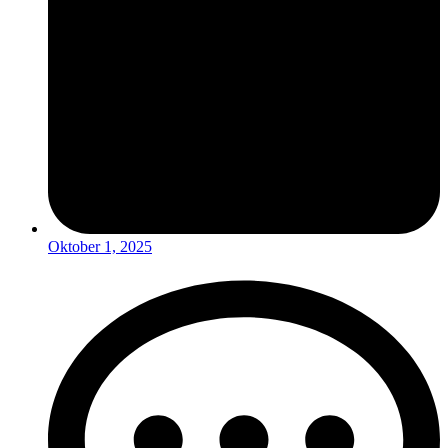
Oktober 1, 2025