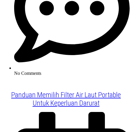
No Comments
Panduan Memilih Filter Air Laut Portable
Untuk Keperluan Darurat