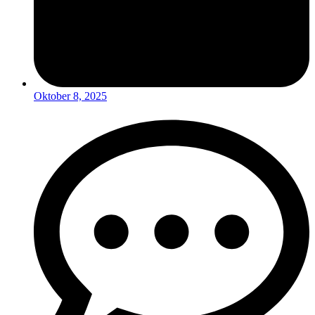
Oktober 8, 2025