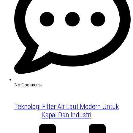
No Comments
Teknologi Filter Air Laut Modern Untuk
Kapal Dan Industri