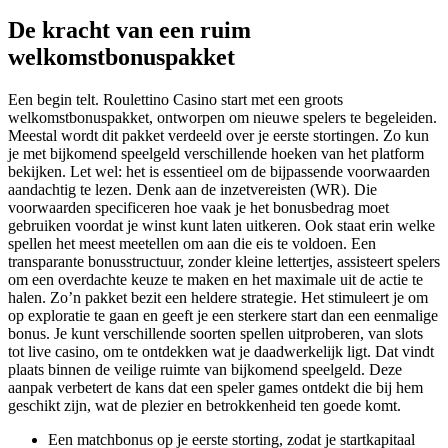
De kracht van een ruim
welkomstbonuspakket
Een begin telt. Roulettino Casino start met een groots
welkomstbonuspakket, ontworpen om nieuwe spelers te begeleiden.
Meestal wordt dit pakket verdeeld over je eerste stortingen. Zo kun
je met bijkomend speelgeld verschillende hoeken van het platform
bekijken. Let wel: het is essentieel om de bijpassende voorwaarden
aandachtig te lezen. Denk aan de inzetvereisten (WR). Die
voorwaarden specificeren hoe vaak je het bonusbedrag moet
gebruiken voordat je winst kunt laten uitkeren. Ook staat erin welke
spellen het meest meetellen om aan die eis te voldoen. Een
transparante bonusstructuur, zonder kleine lettertjes, assisteert spelers
om een overdachte keuze te maken en het maximale uit de actie te
halen. Zo’n pakket bezit een heldere strategie. Het stimuleert je om
op exploratie te gaan en geeft je een sterkere start dan een eenmalige
bonus. Je kunt verschillende soorten spellen uitproberen, van slots
tot live casino, om te ontdekken wat je daadwerkelijk ligt. Dat vindt
plaats binnen de veilige ruimte van bijkomend speelgeld. Deze
aanpak verbetert de kans dat een speler games ontdekt die bij hem
geschikt zijn, wat de plezier en betrokkenheid ten goede komt.
Een matchbonus op je eerste storting, zodat je startkapitaal