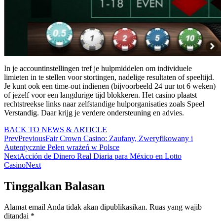
In je accountinstellingen tref je hulpmiddelen om individuele
limieten in te stellen voor stortingen, nadelige resultaten of speeltijd.
Je kunt ook een time-out indienen (bijvoorbeeld 24 uur tot 6 weken)
of jezelf voor een langdurige tijd blokkeren. Het casino plaatst
rechtstreekse links naar zelfstandige hulporganisaties zoals Speel
Verstandig. Daar krijg je verdere ondersteuning en advies.
BACK TO NEWS & ARTICLE
Prev
Previous
Fair Crown Casino: Zaufany, Zweryfikowany i
Autentycznie Pełen wrażeń w Polsce
Next
Acción de Dinero Real Diaria para México en Lotto
Casino
Next
Tinggalkan Balasan
Alamat email Anda tidak akan dipublikasikan.
Ruas yang wajib
ditandai
*