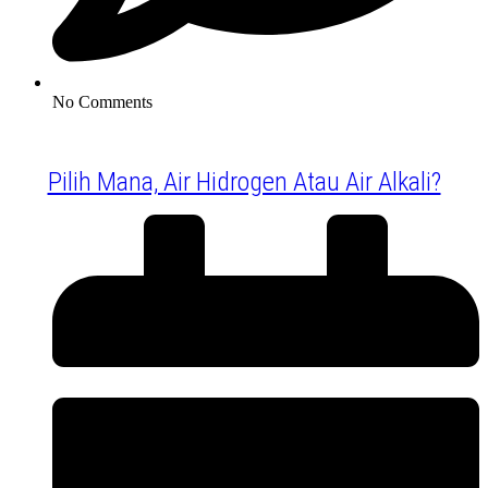
No Comments
Pilih Mana, Air Hidrogen Atau Air Alkali?