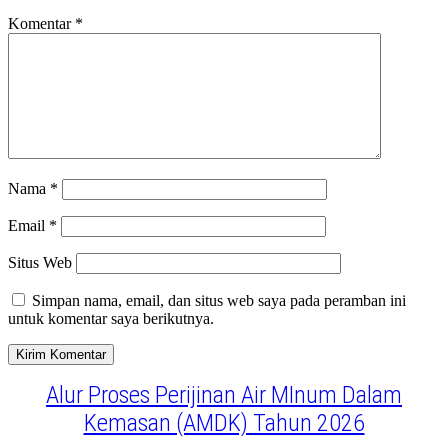
Komentar
*
Nama
*
Email
*
Situs Web
Simpan nama, email, dan situs web saya pada peramban ini
untuk komentar saya berikutnya.
Alur Proses Perijinan Air MInum Dalam
Kemasan (AMDK) Tahun 2026