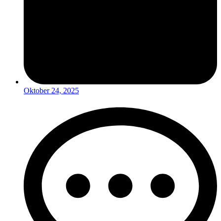
Oktober 24, 2025