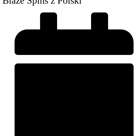
Blaze Spins z Polski