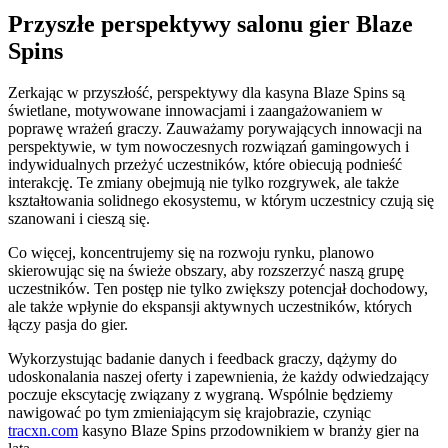
Przyszłe perspektywy salonu gier Blaze
Spins
Zerkając w przyszłość, perspektywy dla kasyna Blaze Spins są
świetlane, motywowane innowacjami i zaangażowaniem w
poprawę wrażeń graczy. Zauważamy porywających innowacji na
perspektywie, w tym nowoczesnych rozwiązań gamingowych i
indywidualnych przeżyć uczestników, które obiecują podnieść
interakcję. Te zmiany obejmują nie tylko rozgrywek, ale także
kształtowania solidnego ekosystemu, w którym uczestnicy czują się
szanowani i cieszą się.
Co więcej, koncentrujemy się na rozwoju rynku, planowo
skierowując się na świeże obszary, aby rozszerzyć naszą grupę
uczestników. Ten postęp nie tylko zwiększy potencjał dochodowy,
ale także wpłynie do ekspansji aktywnych uczestników, których
łączy pasja do gier.
Wykorzystując badanie danych i feedback graczy, dążymy do
udoskonalania naszej oferty i zapewnienia, że każdy odwiedzający
poczuje ekscytację związany z wygraną. Wspólnie będziemy
nawigować po tym zmieniającym się krajobrazie, czyniąc
tracxn.com
kasyno Blaze Spins przodownikiem w branży gier na