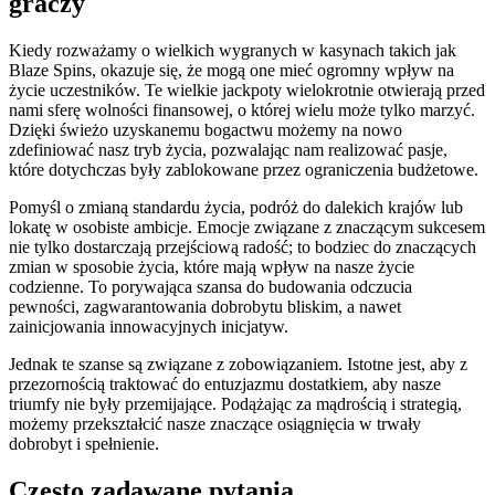
graczy
Kiedy rozważamy o wielkich wygranych w kasynach takich jak
Blaze Spins, okazuje się, że mogą one mieć ogromny wpływ na
życie uczestników. Te wielkie jackpoty wielokrotnie otwierają przed
nami sferę wolności finansowej, o której wielu może tylko marzyć.
Dzięki świeżo uzyskanemu bogactwu możemy na nowo
zdefiniować nasz tryb życia, pozwalając nam realizować pasje,
które dotychczas były zablokowane przez ograniczenia budżetowe.
Pomyśl o zmianą standardu życia, podróż do dalekich krajów lub
lokatę w osobiste ambicje. Emocje związane z znaczącym sukcesem
nie tylko dostarczają przejściową radość; to bodziec do znaczących
zmian w sposobie życia, które mają wpływ na nasze życie
codzienne. To porywająca szansa do budowania odczucia
pewności, zagwarantowania dobrobytu bliskim, a nawet
zainicjowania innowacyjnych inicjatyw.
Jednak te szanse są związane z zobowiązaniem. Istotne jest, aby z
przezornością traktować do entuzjazmu dostatkiem, aby nasze
triumfy nie były przemijające. Podążając za mądrością i strategią,
możemy przekształcić nasze znaczące osiągnięcia w trwały
dobrobyt i spełnienie.
Często zadawane pytania