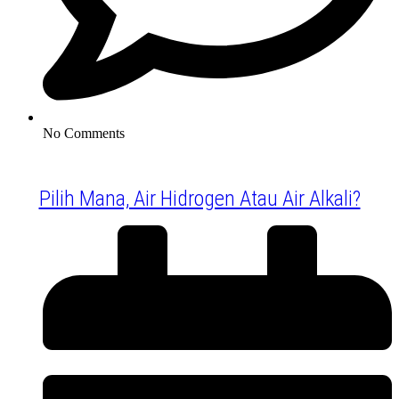
No Comments
Pilih Mana, Air Hidrogen Atau Air Alkali?