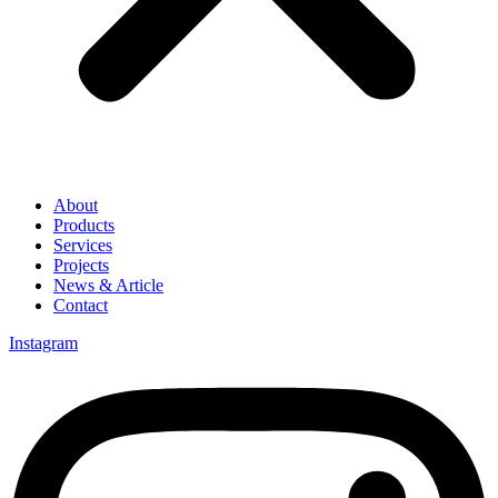
About
Products
Services
Projects
News & Article
Contact
Instagram