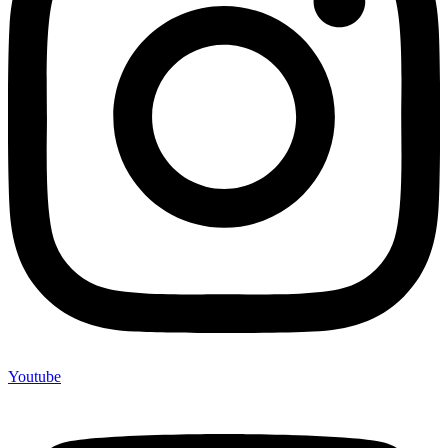
Youtube