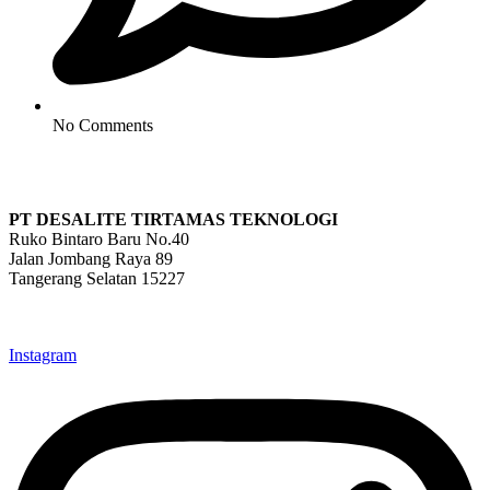
No Comments
PT DESALITE TIRTAMAS TEKNOLOGI
Ruko Bintaro Baru No.40
Jalan Jombang Raya 89
Tangerang Selatan 15227
info@desalite.co.id
021-22211833 (Hunting)
Instagram