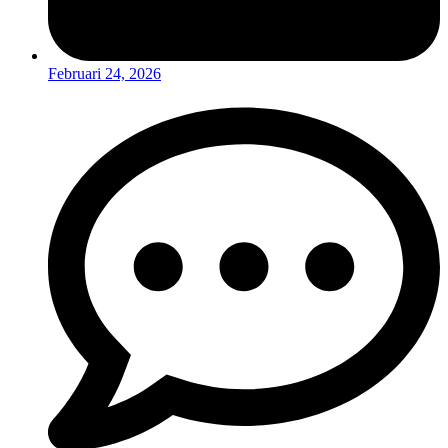
Februari 24, 2026