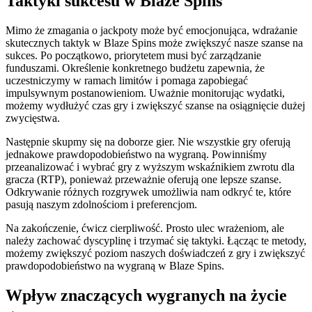
Taktyki sukcesu w Blaze Spins
Mimo że zmagania o jackpoty może być emocjonująca, wdrażanie
skutecznych taktyk w Blaze Spins może zwiększyć nasze szanse na
sukces. Po początkowo, priorytetem musi być zarządzanie
funduszami. Określenie konkretnego budżetu zapewnia, że
uczestniczymy w ramach limitów i pomaga zapobiegać
impulsywnym postanowieniom. Uważnie monitorując wydatki,
możemy wydłużyć czas gry i zwiększyć szanse na osiągnięcie dużej
zwycięstwa.
Następnie skupmy się na doborze gier. Nie wszystkie gry oferują
jednakowe prawdopodobieństwo na wygraną. Powinniśmy
przeanalizować i wybrać gry z wyższym wskaźnikiem zwrotu dla
gracza (RTP), ponieważ przeważnie oferują one lepsze szanse.
Odkrywanie różnych rozgrywek umożliwia nam odkryć te, które
pasują naszym zdolnościom i preferencjom.
Na zakończenie, ćwicz cierpliwość. Prosto ulec wrażeniom, ale
należy zachować dyscyplinę i trzymać się taktyki. Łącząc te metody,
możemy zwiększyć poziom naszych doświadczeń z gry i zwiększyć
prawdopodobieństwo na wygraną w Blaze Spins.
Wpływ znaczących wygranych na życie