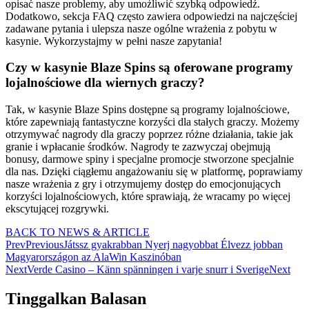
opisać nasze problemy, aby umożliwić szybką odpowiedź.
Dodatkowo, sekcja FAQ często zawiera odpowiedzi na najczęściej
zadawane pytania i ulepsza nasze ogólne wrażenia z pobytu w
kasynie. Wykorzystajmy w pełni nasze zapytania!
Czy w kasynie Blaze Spins są oferowane programy
lojalnościowe dla wiernych graczy?
Tak, w kasynie Blaze Spins dostępne są programy lojalnościowe,
które zapewniają fantastyczne korzyści dla stałych graczy. Możemy
otrzymywać nagrody dla graczy poprzez różne działania, takie jak
granie i wpłacanie środków. Nagrody te zazwyczaj obejmują
bonusy, darmowe spiny i specjalne promocje stworzone specjalnie
dla nas. Dzięki ciągłemu angażowaniu się w platformę, poprawiamy
nasze wrażenia z gry i otrzymujemy dostęp do emocjonujących
korzyści lojalnościowych, które sprawiają, że wracamy po więcej
ekscytującej rozgrywki.
BACK TO NEWS & ARTICLE
Prev
Previous
Játssz gyakrabban Nyerj nagyobbat Élvezz jobban
Magyarországon az AlaWin Kaszinóban
Next
Verde Casino – Känn spänningen i varje snurr i Sverige
Next
Tinggalkan Balasan