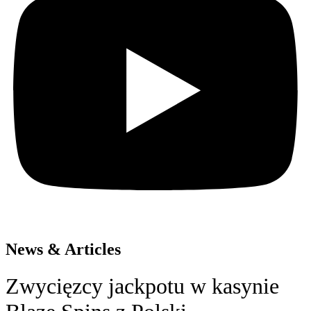
News & Articles
Zwycięzcy jackpotu w kasynie