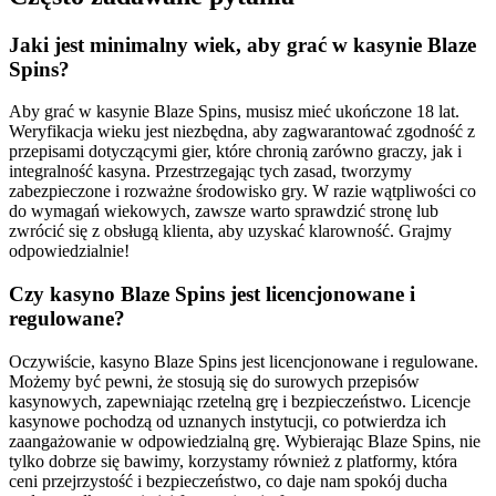
Jaki jest minimalny wiek, aby grać w kasynie Blaze
Spins?
Aby grać w kasynie Blaze Spins, musisz mieć ukończone 18 lat.
Weryfikacja wieku jest niezbędna, aby zagwarantować zgodność z
przepisami dotyczącymi gier, które chronią zarówno graczy, jak i
integralność kasyna. Przestrzegając tych zasad, tworzymy
zabezpieczone i rozważne środowisko gry. W razie wątpliwości co
do wymagań wiekowych, zawsze warto sprawdzić stronę lub
zwrócić się z obsługą klienta, aby uzyskać klarowność. Grajmy
odpowiedzialnie!
Czy kasyno Blaze Spins jest licencjonowane i
regulowane?
Oczywiście, kasyno Blaze Spins jest licencjonowane i regulowane.
Możemy być pewni, że stosują się do surowych przepisów
kasynowych, zapewniając rzetelną grę i bezpieczeństwo. Licencje
kasynowe pochodzą od uznanych instytucji, co potwierdza ich
zaangażowanie w odpowiedzialną grę. Wybierając Blaze Spins, nie
tylko dobrze się bawimy, korzystamy również z platformy, która
ceni przejrzystość i bezpieczeństwo, co daje nam spokój ducha