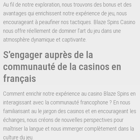
Au fil de notre exploration, nous trouvons des bonus et des
avantages qui enrichissent notre expérience de jeu, nous
encourageant à peaufiner nos tactiques. Blaze Spins Casino
nous offre réellement de dominer l’art du jeu dans une
atmosphère dynamique et captivante.
S’engager auprès de la
communauté de la casinos en
français
Comment enrichir notre expérience au casino Blaze Spins en
interagissant avec la communauté francophone ? En nous
familiarisant au le jargon des casinos et en encourageant les
échanges, nous créons de nouvelles perspectives pour
maîtriser la langue et nous immerger complètement dans la
culture du jeu.