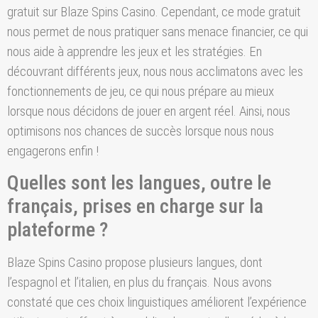
gratuit sur Blaze Spins Casino. Cependant, ce mode gratuit
nous permet de nous pratiquer sans menace financier, ce qui
nous aide à apprendre les jeux et les stratégies. En
découvrant différents jeux, nous nous acclimatons avec les
fonctionnements de jeu, ce qui nous prépare au mieux
lorsque nous décidons de jouer en argent réel. Ainsi, nous
optimisons nos chances de succès lorsque nous nous
engagerons enfin !
Quelles sont les langues, outre le
français, prises en charge sur la
plateforme ?
Blaze Spins Casino propose plusieurs langues, dont
l’espagnol et l’italien, en plus du français. Nous avons
constaté que ces choix linguistiques améliorent l’expérience