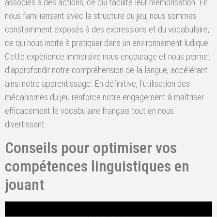
associés à des actions, ce qui facilite leur mémorisation. En
nous familiarisant avec la structure du jeu, nous sommes
constamment exposés à des expressions et du vocabulaire,
ce qui nous incite à pratiquer dans un environnement ludique.
Cette expérience immersive nous encourage et nous permet
d’approfondir notre compréhension de la langue, accélérant
ainsi notre apprentissage. En définitive, l’utilisation des
mécanismes du jeu renforce notre engagement à maîtriser
efficacement le vocabulaire français tout en nous
divertissant.
Conseils pour optimiser vos
compétences linguistiques en
jouant