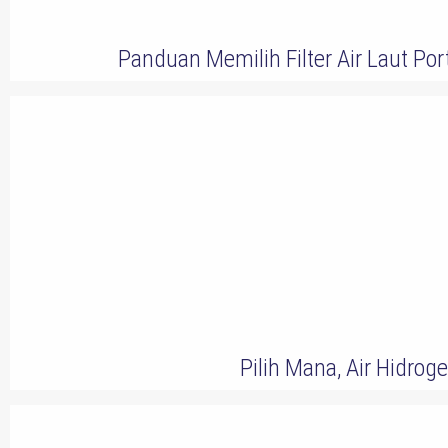
Panduan Memilih Filter Air Laut Po
Pilih Mana, Air Hidroge