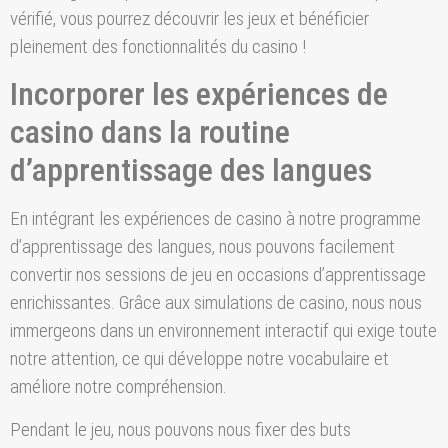
vérifié, vous pourrez découvrir les jeux et bénéficier
pleinement des fonctionnalités du casino !
Incorporer les expériences de
casino dans la routine
d’apprentissage des langues
En intégrant les expériences de casino à notre programme
d’apprentissage des langues, nous pouvons facilement
convertir nos sessions de jeu en occasions d’apprentissage
enrichissantes. Grâce aux simulations de casino, nous nous
immergeons dans un environnement interactif qui exige toute
notre attention, ce qui développe notre vocabulaire et
améliore notre compréhension.
Pendant le jeu, nous pouvons nous fixer des buts