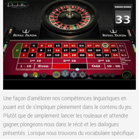
Une façon d’améliorer nos compétences linguistiques en
jouant est de s’impliquer pleinement dans le contenu du jeu.
Plutôt que de simplement lancer les rouleaux et attendre
gagner, plongeons-nous dans le récit et les dialogues
présentés. Lorsque nous trouvons du vocabulaire spécifique