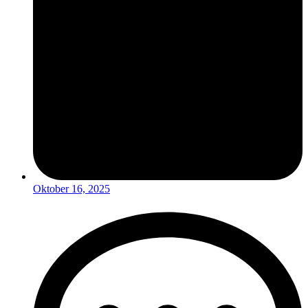
Oktober 16, 2025