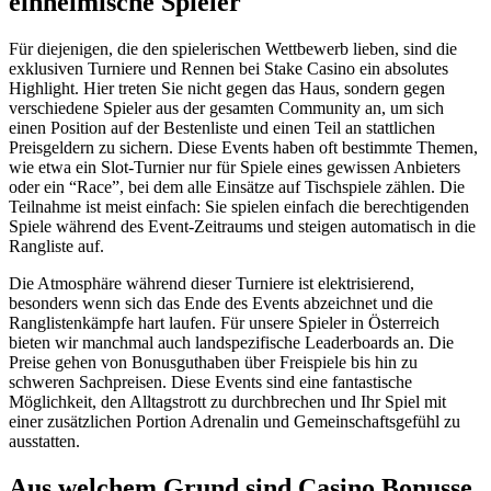
einheimische Spieler
Für diejenigen, die den spielerischen Wettbewerb lieben, sind die
exklusiven Turniere und Rennen bei Stake Casino ein absolutes
Highlight. Hier treten Sie nicht gegen das Haus, sondern gegen
verschiedene Spieler aus der gesamten Community an, um sich
einen Position auf der Bestenliste und einen Teil an stattlichen
Preisgeldern zu sichern. Diese Events haben oft bestimmte Themen,
wie etwa ein Slot-Turnier nur für Spiele eines gewissen Anbieters
oder ein “Race”, bei dem alle Einsätze auf Tischspiele zählen. Die
Teilnahme ist meist einfach: Sie spielen einfach die berechtigenden
Spiele während des Event-Zeitraums und steigen automatisch in die
Rangliste auf.
Die Atmosphäre während dieser Turniere ist elektrisierend,
besonders wenn sich das Ende des Events abzeichnet und die
Ranglistenkämpfe hart laufen. Für unsere Spieler in Österreich
bieten wir manchmal auch landspezifische Leaderboards an. Die
Preise gehen von Bonusguthaben über Freispiele bis hin zu
schweren Sachpreisen. Diese Events sind eine fantastische
Möglichkeit, den Alltagstrott zu durchbrechen und Ihr Spiel mit
einer zusätzlichen Portion Adrenalin und Gemeinschaftsgefühl zu
ausstatten.
Aus welchem Grund sind Casino Bonusse