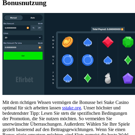
Bonusnutzung
Mit dem richtigen Wissen vermögen die Bonusse bei Stake Casino
optimal für sich arbeiten lassen
sstake.org
. Unser höchster und
bedeutendster Tipp: Lesen Sie stets die spezifischen Bedingungen
der Promotion, die Sie nutzen möchten. So vermeiden Sie
unerwünschte Überraschungen. Außerdem: Wählen Sie Ihre Spiele
gezielt basierend auf den Beitragsgewichtungen. Wenn Sie einen
Bonus zügig umsetzen möchten, sind Slots zumeist die beste Wahl.