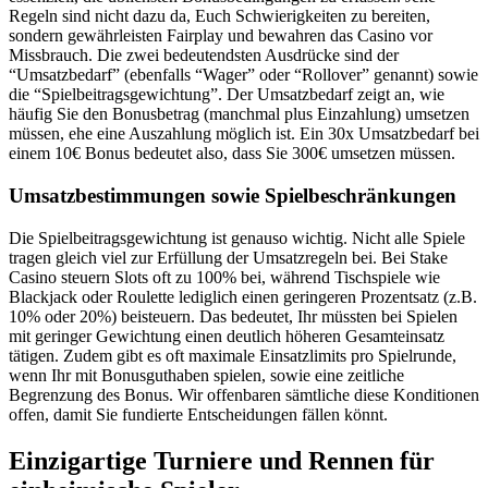
Regeln sind nicht dazu da, Euch Schwierigkeiten zu bereiten,
sondern gewährleisten Fairplay und bewahren das Casino vor
Missbrauch. Die zwei bedeutendsten Ausdrücke sind der
“Umsatzbedarf” (ebenfalls “Wager” oder “Rollover” genannt) sowie
die “Spielbeitragsgewichtung”. Der Umsatzbedarf zeigt an, wie
häufig Sie den Bonusbetrag (manchmal plus Einzahlung) umsetzen
müssen, ehe eine Auszahlung möglich ist. Ein 30x Umsatzbedarf bei
einem 10€ Bonus bedeutet also, dass Sie 300€ umsetzen müssen.
Umsatzbestimmungen sowie Spielbeschränkungen
Die Spielbeitragsgewichtung ist genauso wichtig. Nicht alle Spiele
tragen gleich viel zur Erfüllung der Umsatzregeln bei. Bei Stake
Casino steuern Slots oft zu 100% bei, während Tischspiele wie
Blackjack oder Roulette lediglich einen geringeren Prozentsatz (z.B.
10% oder 20%) beisteuern. Das bedeutet, Ihr müssten bei Spielen
mit geringer Gewichtung einen deutlich höheren Gesamteinsatz
tätigen. Zudem gibt es oft maximale Einsatzlimits pro Spielrunde,
wenn Ihr mit Bonusguthaben spielen, sowie eine zeitliche
Begrenzung des Bonus. Wir offenbaren sämtliche diese Konditionen
offen, damit Sie fundierte Entscheidungen fällen könnt.
Einzigartige Turniere und Rennen für