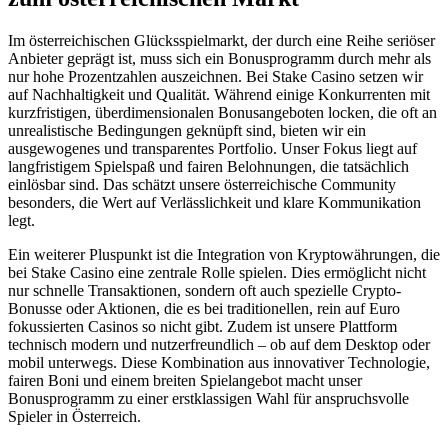
Im österreichischen Glücksspielmarkt, der durch eine Reihe seriöser
Anbieter geprägt ist, muss sich ein Bonusprogramm durch mehr als
nur hohe Prozentzahlen auszeichnen. Bei Stake Casino setzen wir
auf Nachhaltigkeit und Qualität. Während einige Konkurrenten mit
kurzfristigen, überdimensionalen Bonusangeboten locken, die oft an
unrealistische Bedingungen geknüpft sind, bieten wir ein
ausgewogenes und transparentes Portfolio. Unser Fokus liegt auf
langfristigem Spielspaß und fairen Belohnungen, die tatsächlich
einlösbar sind. Das schätzt unsere österreichische Community
besonders, die Wert auf Verlässlichkeit und klare Kommunikation
legt.
Ein weiterer Pluspunkt ist die Integration von Kryptowährungen, die
bei Stake Casino eine zentrale Rolle spielen. Dies ermöglicht nicht
nur schnelle Transaktionen, sondern oft auch spezielle Crypto-
Bonusse oder Aktionen, die es bei traditionellen, rein auf Euro
fokussierten Casinos so nicht gibt. Zudem ist unsere Plattform
technisch modern und nutzerfreundlich – ob auf dem Desktop oder
mobil unterwegs. Diese Kombination aus innovativer Technologie,
fairen Boni und einem breiten Spielangebot macht unser
Bonusprogramm zu einer erstklassigen Wahl für anspruchsvolle
Spieler in Österreich.