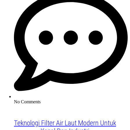
No Comments
Teknologi Filter Air Laut Modern Untuk