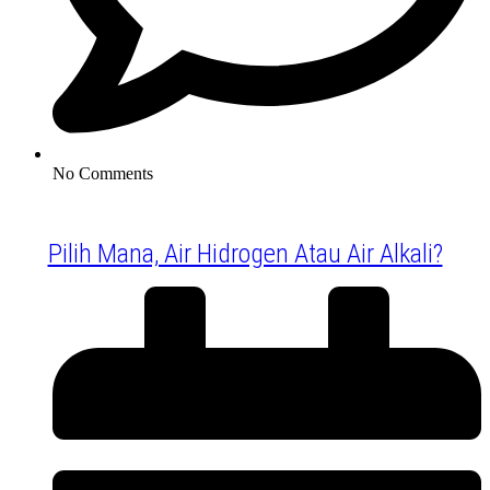
No Comments
Pilih Mana, Air Hidrogen Atau Air Alkali?