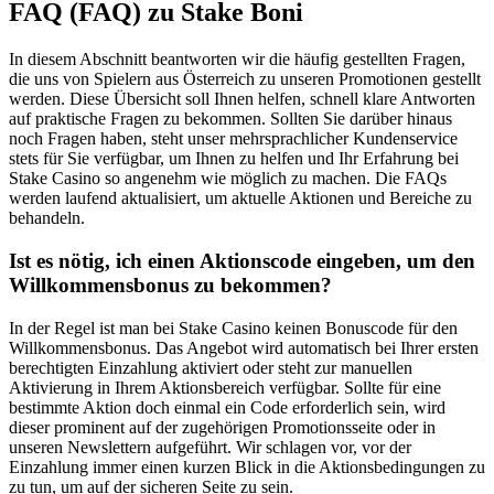
FAQ (FAQ) zu Stake Boni
In diesem Abschnitt beantworten wir die häufig gestellten Fragen,
die uns von Spielern aus Österreich zu unseren Promotionen gestellt
werden. Diese Übersicht soll Ihnen helfen, schnell klare Antworten
auf praktische Fragen zu bekommen. Sollten Sie darüber hinaus
noch Fragen haben, steht unser mehrsprachlicher Kundenservice
stets für Sie verfügbar, um Ihnen zu helfen und Ihr Erfahrung bei
Stake Casino so angenehm wie möglich zu machen. Die FAQs
werden laufend aktualisiert, um aktuelle Aktionen und Bereiche zu
behandeln.
Ist es nötig, ich einen Aktionscode eingeben, um den
Willkommensbonus zu bekommen?
In der Regel ist man bei Stake Casino keinen Bonuscode für den
Willkommensbonus. Das Angebot wird automatisch bei Ihrer ersten
berechtigten Einzahlung aktiviert oder steht zur manuellen
Aktivierung in Ihrem Aktionsbereich verfügbar. Sollte für eine
bestimmte Aktion doch einmal ein Code erforderlich sein, wird
dieser prominent auf der zugehörigen Promotionsseite oder in
unseren Newslettern aufgeführt. Wir schlagen vor, vor der
Einzahlung immer einen kurzen Blick in die Aktionsbedingungen zu
zu tun, um auf der sicheren Seite zu sein.