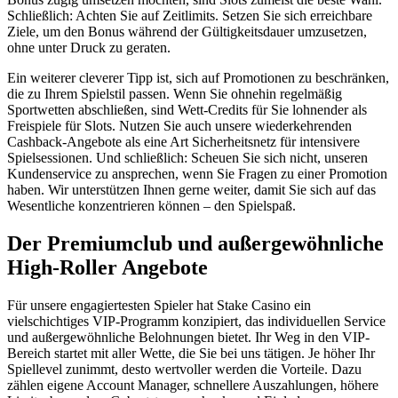
Schließlich: Achten Sie auf Zeitlimits. Setzen Sie sich erreichbare
Ziele, um den Bonus während der Gültigkeitsdauer umzusetzen,
ohne unter Druck zu geraten.
Ein weiterer cleverer Tipp ist, sich auf Promotionen zu beschränken,
die zu Ihrem Spielstil passen. Wenn Sie ohnehin regelmäßig
Sportwetten abschließen, sind Wett-Credits für Sie lohnender als
Freispiele für Slots. Nutzen Sie auch unsere wiederkehrenden
Cashback-Angebote als eine Art Sicherheitsnetz für intensivere
Spielsessionen. Und schließlich: Scheuen Sie sich nicht, unseren
Kundenservice zu ansprechen, wenn Sie Fragen zu einer Promotion
haben. Wir unterstützen Ihnen gerne weiter, damit Sie sich auf das
Wesentliche konzentrieren können – den Spielspaß.
Der Premiumclub und außergewöhnliche
High-Roller Angebote
Für unsere engagiertesten Spieler hat Stake Casino ein
vielschichtiges VIP-Programm konzipiert, das individuellen Service
und außergewöhnliche Belohnungen bietet. Ihr Weg in den VIP-
Bereich startet mit aller Wette, die Sie bei uns tätigen. Je höher Ihr
Spiellevel zunimmt, desto wertvoller werden die Vorteile. Dazu
zählen eigene Account Manager, schnellere Auszahlungen, höhere