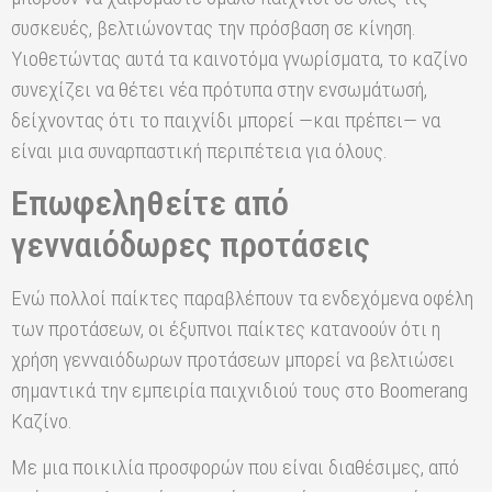
συσκευές, βελτιώνοντας την πρόσβαση σε κίνηση.
Υιοθετώντας αυτά τα καινοτόμα γνωρίσματα, το καζίνο
συνεχίζει να θέτει νέα πρότυπα στην ενσωμάτωσή,
δείχνοντας ότι το παιχνίδι μπορεί —και πρέπει— να
είναι μια συναρπαστική περιπέτεια για όλους.
Επωφεληθείτε από
γενναιόδωρες προτάσεις
Ενώ πολλοί παίκτες παραβλέπουν τα ενδεχόμενα οφέλη
των προτάσεων, οι έξυπνοι παίκτες κατανοούν ότι η
χρήση γενναιόδωρων προτάσεων μπορεί να βελτιώσει
σημαντικά την εμπειρία παιχνιδιού τους στο Boomerang
Καζίνο.
Με μια ποικιλία προσφορών που είναι διαθέσιμες, από