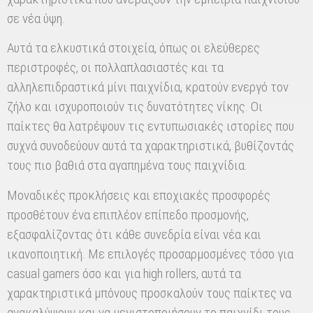
σε νέα ύψη.
Αυτά τα ελκυστικά στοιχεία, όπως οι ελεύθερες
περιστροφές, οι πολλαπλασιαστές και τα
αλληλεπιδραστικά μίνι παιχνίδια, κρατούν ενεργό τον
ζήλο και ισχυροποιούν τις δυνατότητες νίκης. Οι
παίκτες θα λατρέψουν τις εντυπωσιακές ιστορίες που
συχνά συνοδεύουν αυτά τα χαρακτηριστικά, βυθίζοντάς
τους πιο βαθιά στα αγαπημένα τους παιχνίδια.
Μοναδικές προκλήσεις και εποχιακές προσφορές
προσθέτουν ένα επιπλέον επίπεδο προσμονής,
εξασφαλίζοντας ότι κάθε συνεδρία είναι νέα και
ικανοποιητική. Με επιλογές προσαρμοσμένες τόσο για
casual gamers όσο και για high rollers, αυτά τα
χαρακτηριστικά μπόνους προσκαλούν τους παίκτες να
ανακαλύψουν και να μεγιστοποιήσουν το παιχνίδι τους.