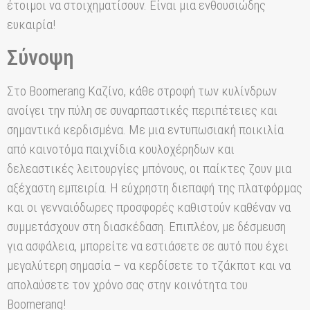
έτοιμοι να στοιχηματίσουν. Είναι μια ενθουσιώδης
ευκαιρία!
Σύνοψη
Στο Boomerang Καζίνο, κάθε στροφή των κυλίνδρων
ανοίγει την πύλη σε συναρπαστικές περιπέτειες και
σημαντικά κερδισμένα. Με μια εντυπωσιακή ποικιλία
από καινοτόμα παιχνίδια κουλοχέρηδων και
δελεαστικές λειτουργίες μπόνους, οι παίκτες ζουν μια
αξέχαστη εμπειρία. Η εύχρηστη διεπαφή της πλατφόρμας
και οι γενναιόδωρες προσφορές καθιστούν καθέναν να
συμμετάσχουν στη διασκέδαση. Επιπλέον, με δέσμευση
για ασφάλεια, μπορείτε να εστιάσετε σε αυτό που έχει
μεγαλύτερη σημασία – να κερδίσετε το τζάκποτ και να
απολαύσετε τον χρόνο σας στην κοινότητα του
Boomerang!