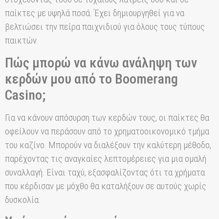
παίκτες με υψηλά ποσά. Έχει δημιουργηθεί για να
βελτιώσει την πείρα παιχνιδιού για όλους τους τύπους
παικτών.
Πώς μπορώ να κάνω ανάληψη των
κερδών μου από το Boomerang
Casino;
Για να κάνουν απόσυρση των κερδών τους, οι παίκτες θα
οφείλουν να περάσουν από το χρηματοοικονομικό τμήμα
του καζίνο. Μπορούν να διαλέξουν την καλύτερη μέθοδο,
παρέχοντας τις αναγκαίες λεπτομέρειες για μια ομαλή
συναλλαγή. Είναι ταχύ, εξασφαλίζοντας ότι τα χρήματα
που κέρδισαν με μόχθο θα καταλήξουν σε αυτούς χωρίς
δυσκολία.