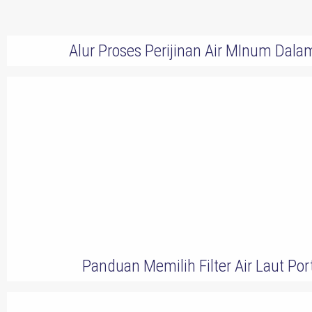
Alur Proses Perijinan Air MInum Da
Panduan Memilih Filter Air Laut Po