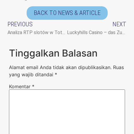
BACK TO NEWS & ARTICLE
PREVIOUS
NEXT
Analiza RTP slotów w Total Casino dla użytkowników z Polski
Luckyhills Casino – das Zuhause der beliebtesten Online-Slots in Deutschland.
Tinggalkan Balasan
Alamat email Anda tidak akan dipublikasikan.
Ruas
yang wajib ditandai
*
Komentar
*