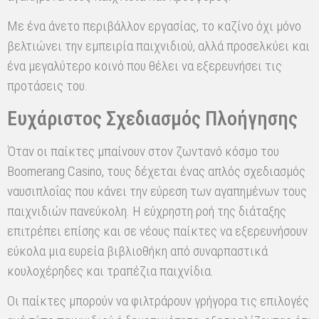
Με ένα άνετο περιβάλλον εργασίας, το καζίνο όχι μόνο
βελτιώνει την εμπειρία παιχνιδιού, αλλά προσελκύει και
ένα μεγαλύτερο κοινό που θέλει να εξερευνήσει τις
προτάσεις του.
Ευχάριστος Σχεδιασμός Πλοήγησης
Όταν οι παίκτες μπαίνουν στον ζωντανό κόσμο του
Boomerang Casino, τους δέχεται ένας απλός σχεδιασμός
ναυσιπλοΐας που κάνει την εύρεση των αγαπημένων τους
παιχνιδιών πανεύκολη. Η εύχρηστη ροή της διάταξης
επιτρέπει επίσης και σε νέους παίκτες να εξερευνήσουν
εύκολα μια ευρεία βιβλιοθήκη από συναρπαστικά
κουλοχέρηδες και τραπέζια παιχνίδια.
Οι παίκτες μπορούν να φιλτράρουν γρήγορα τις επιλογές