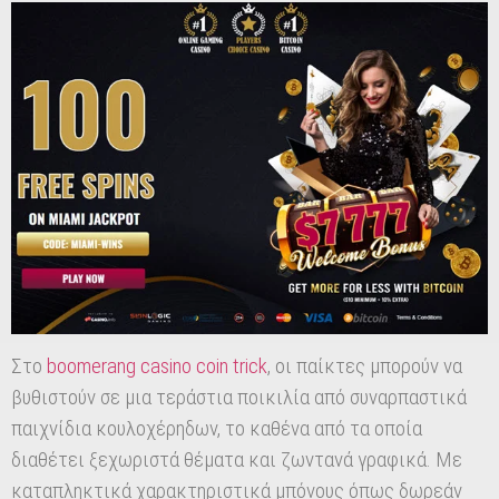
Στο
boomerang casino coin trick
, οι παίκτες μπορούν να
βυθιστούν σε μια τεράστια ποικιλία από συναρπαστικά
παιχνίδια κουλοχέρηδων, το καθένα από τα οποία
διαθέτει ξεχωριστά θέματα και ζωντανά γραφικά. Με
καταπληκτικά χαρακτηριστικά μπόνους όπως δωρεάν