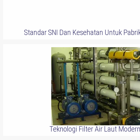
Standar SNI Dan Kesehatan Untuk Pabri
Teknologi Filter Air Laut Moder