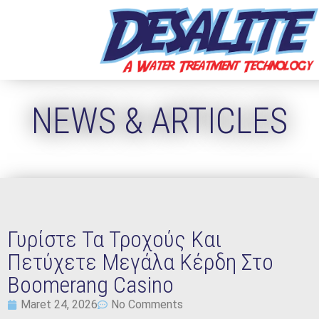
NEWS & ARTICLES
Γυρίστε Τα Τροχούς Και
Πετύχετε Μεγάλα Κέρδη Στο
Boomerang Casino
Maret 24, 2026
No Comments