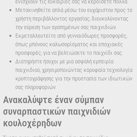
ενισχύουν τις ευκαιρίες σας να κερδίσετε πολλά.
Μετακινηθείτε απλά μέσω του ευχάριστου προς το
χρήστη περιβάλλοντος εργασίας, διευκολύνοντας
την εύρεση των αγαπημένων σας παιχνιδιών.
Εκμεταλλευτείτε από γενναιόδωρες προσφορές,
όπως μπόνους καλωσορίσματος και εποχιακές
προσφορές, για να βελτιώσετε το παιχνίδι σας.
Διατηρήστε ήσυχοι με μια ασφαλή εμπειρία
παιχνιδιού, χρησιμοποιώντας κορυφαία τεχνολογία
κρυπτογράφησης για την προστασία των ιδιωτικών
σας πληροφοριών.
Ανακαλύψτε έναν σύμπαν
συναρπαστικών παιχνιδιών
κουλοχέρηδων