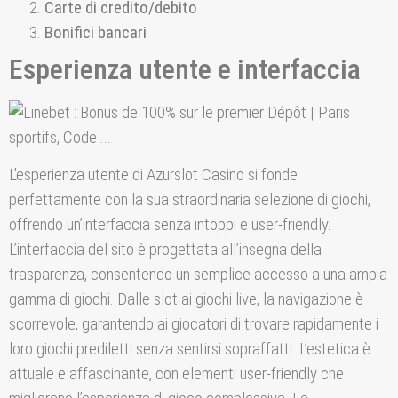
Carte di credito/debito
Bonifici bancari
Esperienza utente e interfaccia
L’esperienza utente di Azurslot Casino si fonde
perfettamente con la sua straordinaria selezione di giochi,
offrendo un’interfaccia senza intoppi e user-friendly.
L’interfaccia del sito è progettata all’insegna della
trasparenza, consentendo un semplice accesso a una ampia
gamma di giochi. Dalle slot ai giochi live, la navigazione è
scorrevole, garantendo ai giocatori di trovare rapidamente i
loro giochi prediletti senza sentirsi sopraffatti. L’estetica è
attuale e affascinante, con elementi user-friendly che