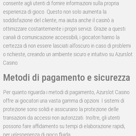
consente agli utenti di fornire informazioni sulla propria
esperienza di gioco. Questo non solo aumenta la
soddisfazione del cliente, ma aiuta anche il casinò a
ottimizzare costantemente i propri servizi. Grazie a questi
canali di comunicazione accessibili, i giocatori hanno la
certezza di non essere lasciati all’oscuro in caso di problemi
o richieste, creando un ambiente sicuro e intuitivo su Azurslot
Casino.
Metodi di pagamento e sicurezza
Per quanto riguarda i metodi di pagamento, Azurslot Casino
offre ai giocatori una vasta gamma di opzioni. I sistemi di
protezione sono solidi e assicurano la protezione delle
transazioni da accessi non autorizzati. Inoltre, gli utenti
possono fare affidamento su tempi di elaborazione rapidi,
per un’esperienza di gioco fluida.