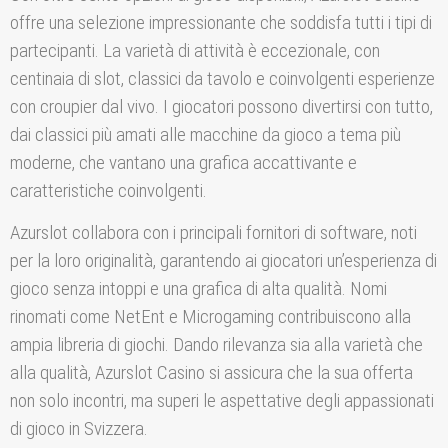
offre una selezione impressionante che soddisfa tutti i tipi di
partecipanti. La varietà di attività è eccezionale, con
centinaia di slot, classici da tavolo e coinvolgenti esperienze
con croupier dal vivo. I giocatori possono divertirsi con tutto,
dai classici più amati alle macchine da gioco a tema più
moderne, che vantano una grafica accattivante e
caratteristiche coinvolgenti.
Azurslot collabora con i principali fornitori di software, noti
per la loro originalità, garantendo ai giocatori un’esperienza di
gioco senza intoppi e una grafica di alta qualità. Nomi
rinomati come NetEnt e Microgaming contribuiscono alla
ampia libreria di giochi. Dando rilevanza sia alla varietà che
alla qualità, Azurslot Casino si assicura che la sua offerta
non solo incontri, ma superi le aspettative degli appassionati
di gioco in Svizzera.