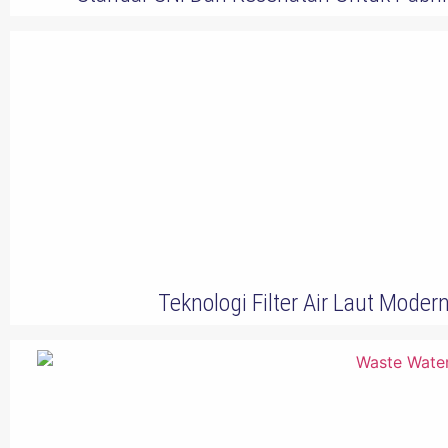
Teknologi Filter Air Laut Moder