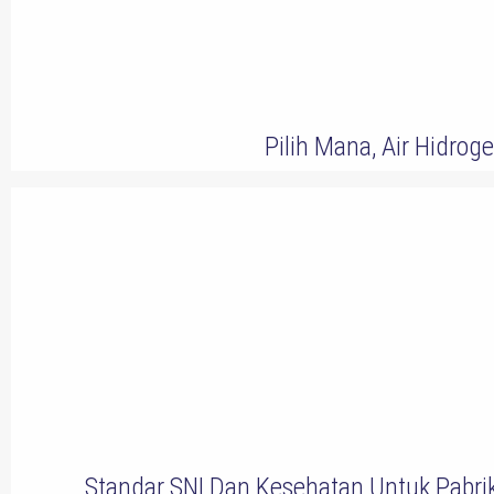
Pilih Mana, Air Hidroge
Standar SNI Dan Kesehatan Untuk Pabri