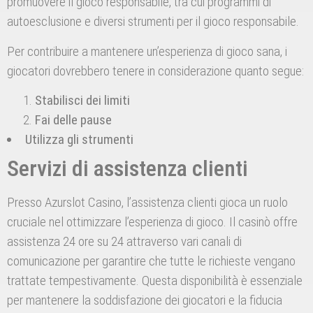
promuovere il gioco responsabile, tra cui programmi di
autoesclusione e diversi strumenti per il gioco responsabile.
Per contribuire a mantenere un’esperienza di gioco sana, i
giocatori dovrebbero tenere in considerazione quanto segue:
Stabilisci dei limiti
Fai delle pause
Utilizza gli strumenti
Servizi di assistenza clienti
Presso Azurslot Casino, l’assistenza clienti gioca un ruolo
cruciale nel ottimizzare l’esperienza di gioco. Il casinò offre
assistenza 24 ore su 24 attraverso vari canali di
comunicazione per garantire che tutte le richieste vengano
trattate tempestivamente. Questa disponibilità è essenziale
per mantenere la soddisfazione dei giocatori e la fiducia