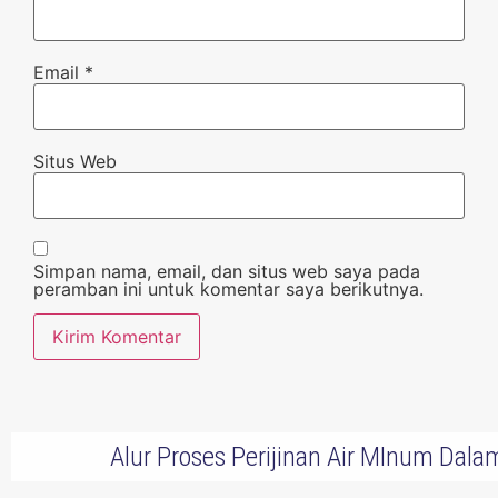
Email
*
Situs Web
Simpan nama, email, dan situs web saya pada
peramban ini untuk komentar saya berikutnya.
Alur Proses Perijinan Air MInum Da