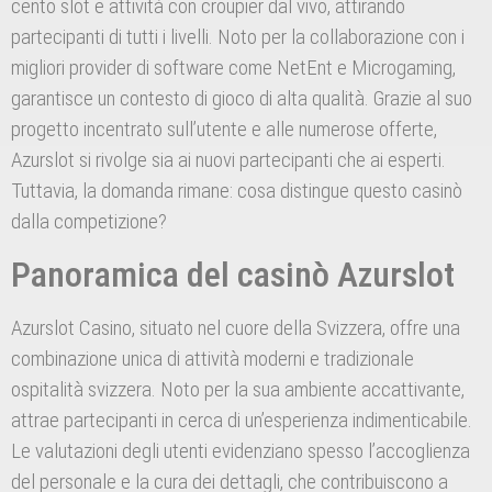
cento slot e attività con croupier dal vivo, attirando
partecipanti di tutti i livelli. Noto per la collaborazione con i
migliori provider di software come NetEnt e Microgaming,
garantisce un contesto di gioco di alta qualità. Grazie al suo
progetto incentrato sull’utente e alle numerose offerte,
Azurslot si rivolge sia ai nuovi partecipanti che ai esperti.
Tuttavia, la domanda rimane: cosa distingue questo casinò
dalla competizione?
Panoramica del casinò Azurslot
Azurslot Casino, situato nel cuore della Svizzera, offre una
combinazione unica di attività moderni e tradizionale
ospitalità svizzera. Noto per la sua ambiente accattivante,
attrae partecipanti in cerca di un’esperienza indimenticabile.
Le valutazioni degli utenti evidenziano spesso l’accoglienza
del personale e la cura dei dettagli, che contribuiscono a