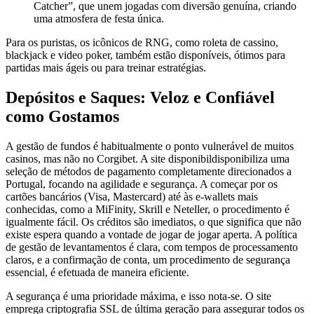
Catcher”, que unem jogadas com diversão genuína, criando
uma atmosfera de festa única.
Para os puristas, os icônicos de RNG, como roleta de cassino,
blackjack e video poker, também estão disponíveis, ótimos para
partidas mais ágeis ou para treinar estratégias.
Depósitos e Saques: Veloz e Confiável
como Gostamos
A gestão de fundos é habitualmente o ponto vulnerável de muitos
casinos, mas não no Corgibet. A site disponibildisponibiliza uma
seleção de métodos de pagamento completamente direcionados a
Portugal, focando na agilidade e segurança. A começar por os
cartões bancários (Visa, Mastercard) até às e-wallets mais
conhecidas, como a MiFinity, Skrill e Neteller, o procedimento é
igualmente fácil. Os créditos são imediatos, o que significa que não
existe espera quando a vontade de jogar de jogar aperta. A política
de gestão de levantamentos é clara, com tempos de processamento
claros, e a confirmação de conta, um procedimento de segurança
essencial, é efetuada de maneira eficiente.
A segurança é uma prioridade máxima, e isso nota-se. O site
emprega criptografia SSL de última geração para assegurar todos os