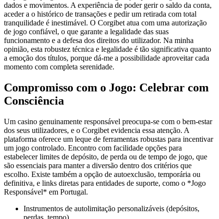
dados e movimentos. A experiência de poder gerir o saldo da conta,
aceder a o histórico de transações e pedir um retirada com total
tranquilidade é inestimável. O Corgibet atua com uma autorização
de jogo confiável, o que garante a legalidade das suas
funcionamento e a defesa dos direitos do utilizador. Na minha
opinião, esta robustez técnica e legalidade é tão significativa quanto
a emoção dos títulos, porque dá-me a possibilidade aproveitar cada
momento com completa serenidade.
Compromisso com o Jogo: Celebrar com
Consciência
Um casino genuinamente responsável preocupa-se com o bem-estar
dos seus utilizadores, e o Corgibet evidencia essa atenção. A
plataforma oferece um leque de ferramentas robustas para incentivar
um jogo controlado. Encontro com facilidade opções para
estabelecer limites de depósito, de perda ou de tempo de jogo, que
são essenciais para manter a diversão dentro dos critérios que
escolho. Existe também a opção de autoexclusão, temporária ou
definitiva, e links diretas para entidades de suporte, como o *Jogo
Responsável* em Portugal.
Instrumentos de autolimitação personalizáveis (depósitos,
perdas, tempo).