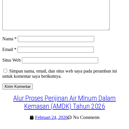
Nama
*
Email
*
Situs Web
Simpan nama, email, dan situs web saya pada peramban ini
untuk komentar saya berikutnya.
Alur Proses Perijinan Air MInum Dalam
Kemasan (AMDK) Tahun 2026
Februari 24, 2026
No Comments