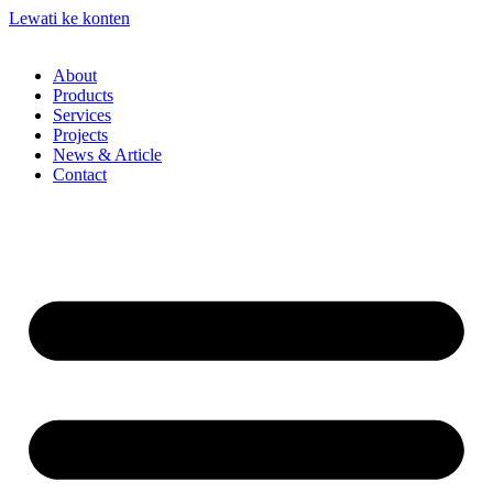
Lewati ke konten
About
Products
Services
Projects
News & Article
Contact