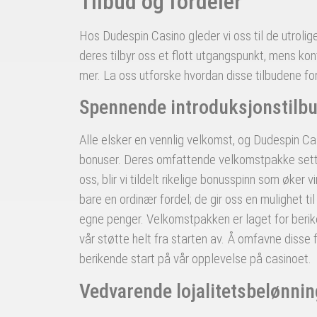
Tilbud og fordeler
Hos Dudespin Casino gleder vi oss til de utroli
deres tilbyr oss et flott utgangspunkt, mens kont
mer. La oss utforske hvordan disse tilbudene for
Spennende introduksjonstilb
Alle elsker en vennlig velkomst, og Dudespin C
bonuser. Deres omfattende velkomstpakke setter
oss, blir vi tildelt rikelige bonusspinn som øker 
bare en ordinær fordel; de gir oss en mulighet til
egne penger. Velkomstpakken er laget for berik
vår støtte helt fra starten av. Å omfavne disse 
berikende start på vår opplevelse på casinoet.
Vedvarende lojalitetsbelønnin