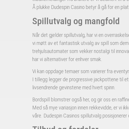
Å plukke Dudespin Casino betyr å gå for en platt
Spillutvalg og mangfold
Når det gjelder spillutvalg, har vi en overraskel
vi møtt av et fantastisk utvalg av spill som de
trehjulsautomater som vekker nostalgi til innov
har vi alternativer for enhver smak.
Vi kan oppdage temaer som varierer fra eventyr t
I tillegg legger de progressive jackpottene til 
livsendrende gevinstene med hvert spinn.
Bordspill blomstrer også her, og gir oss en raffin
Med så mye variasjon innen rekkevidde, er vi ikke
våre. Dudespin Casinos spillutvalg posisjonerer o