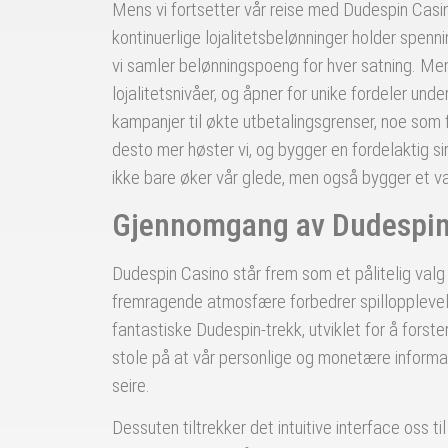
Mens vi fortsetter vår reise med Dudespin Casin
kontinuerlige lojalitetsbelønninger holder spennin
vi samler belønningspoeng for hver satning. Men
lojalitetsnivåer, og åpner for unike fordeler und
kampanjer til økte utbetalingsgrenser, noe som 
desto mer høster vi, og bygger en fordelaktig sir
ikke bare øker vår glede, men også bygger et va
Gjennomgang av Dudespin
Dudespin Casino står frem som et pålitelig valg f
fremragende atmosfære forbedrer spillopplevelsen 
fantastiske Dudespin-trekk, utviklet for å fors
stole på at vår personlige og monetære informasjo
seire.
Dessuten tiltrekker det intuitive interface oss ti