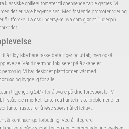
fra klassiske spilleautomater til spennende table games. Vi
y, men det er bare begynnelsen. Med fristende promoteringer og
 mer å utforske. La oss undersøke hva som gjør at Dudespin
lmarkedet.
plevelse
til å tilby ikke bare raske betalinger og uttak, men også
opplevelse. Vår tilnærming fokuserer på å skape en
personlig. Vi har designet plattformen vår med
 sømløs og hyggelig for alle.
team tilgjengelig 24/7 for å svare på dine forespørsler. Vi
i blir stående i mørket. Enten du har tekniske problemer eller
entanter rustet for å løse spørsmål effektivt.
r vår kontinuerlige forbedring. Ved å integrere
 å optimalisere både supporten og den overordnede opplevelsen.