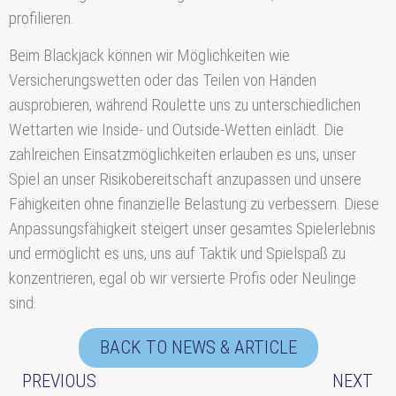
profilieren.
Beim Blackjack können wir Möglichkeiten wie
Versicherungswetten oder das Teilen von Händen
ausprobieren, während Roulette uns zu unterschiedlichen
Wettarten wie Inside- und Outside-Wetten einlädt. Die
zahlreichen Einsatzmöglichkeiten erlauben es uns, unser
Spiel an unser Risikobereitschaft anzupassen und unsere
Fähigkeiten ohne finanzielle Belastung zu verbessern. Diese
Anpassungsfähigkeit steigert unser gesamtes Spielerlebnis
und ermöglicht es uns, uns auf Taktik und Spielspaß zu
konzentrieren, egal ob wir versierte Profis oder Neulinge
sind.
BACK TO NEWS & ARTICLE
PREVIOUS
NEXT