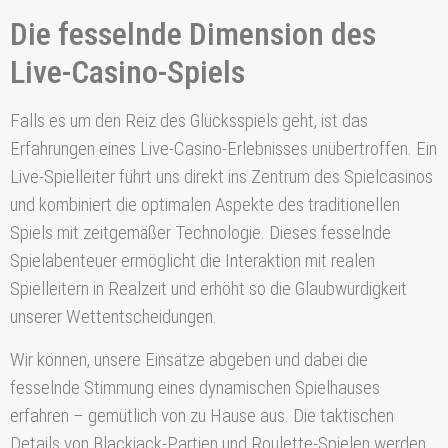
Die fesselnde Dimension des
Live-Casino-Spiels
Falls es um den Reiz des Glücksspiels geht, ist das
Erfahrungen eines Live-Casino-Erlebnisses unübertroffen. Ein
Live-Spielleiter führt uns direkt ins Zentrum des Spielcasinos
und kombiniert die optimalen Aspekte des traditionellen
Spiels mit zeitgemäßer Technologie. Dieses fesselnde
Spielabenteuer ermöglicht die Interaktion mit realen
Spielleitern in Realzeit und erhöht so die Glaubwürdigkeit
unserer Wettentscheidungen.
Wir können, unsere Einsätze abgeben und dabei die
fesselnde Stimmung eines dynamischen Spielhauses
erfahren – gemütlich von zu Hause aus. Die taktischen
Details von Blackjack-Partien und Roulette-Spielen werden