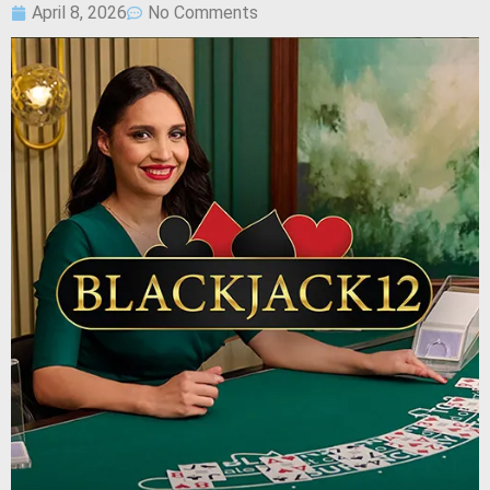
April 8, 2026
No Comments