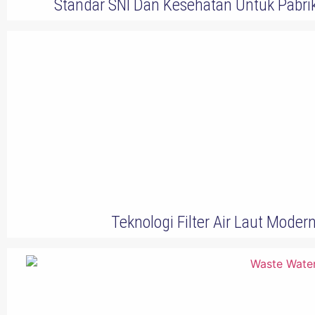
Standar SNI Dan Kesehatan Untuk Pabri
Teknologi Filter Air Laut Moder