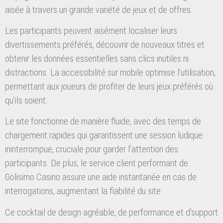
aisée à travers un grande variété de jeux et de offres.
Les participants peuvent aisément localiser leurs
divertissements préférés, découvrir de nouveaux titres et
obtenir les données essentielles sans clics inutiles ni
distractions. La accessibilité sur mobile optimise l’utilisation,
permettant aux joueurs de profiter de leurs jeux préférés où
qu’ils soient.
Le site fonctionne de manière fluide, avec des temps de
chargement rapides qui garantissent une session ludique
ininterrompue, cruciale pour garder l’attention des
participants. De plus, le service client performant de
Golisimo Casino assure une aide instantanée en cas de
interrogations, augmentant la fiabilité du site.
Ce cocktail de design agréable, de performance et d’support