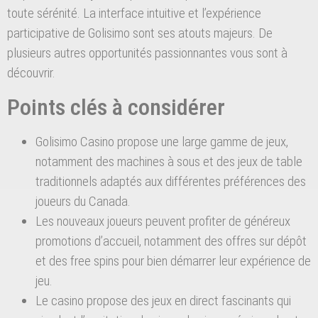
toute sérénité. La interface intuitive et l’expérience
participative de Golisimo sont ses atouts majeurs. De
plusieurs autres opportunités passionnantes vous sont à
découvrir.
Points clés à considérer
Golisimo Casino propose une large gamme de jeux,
notamment des machines à sous et des jeux de table
traditionnels adaptés aux différentes préférences des
joueurs du Canada.
Les nouveaux joueurs peuvent profiter de généreux
promotions d’accueil, notamment des offres sur dépôt
et des free spins pour bien démarrer leur expérience de
jeu.
Le casino propose des jeux en direct fascinants qui