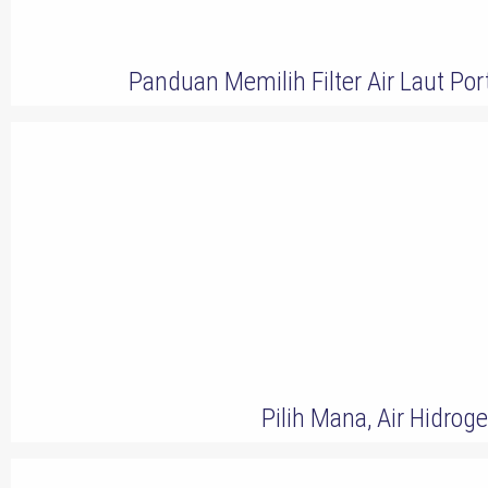
Panduan Memilih Filter Air Laut Po
Pilih Mana, Air Hidroge