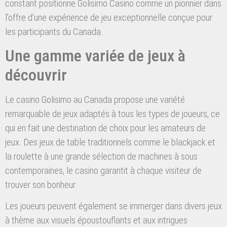
constant positionne Golisimo Casino comme un pionnier dans
l’offre d’une expérience de jeu exceptionnelle conçue pour
les participants du Canada.
Une gamme variée de jeux à
découvrir
Le casino Golisimo au Canada propose une variété
remarquable de jeux adaptés à tous les types de joueurs, ce
qui en fait une destination de choix pour les amateurs de
jeux. Des jeux de table traditionnels comme le blackjack et
la roulette à une grande sélection de machines à sous
contemporaines, le casino garantit à chaque visiteur de
trouver son bonheur.
Les joueurs peuvent également se immerger dans divers jeux
à thème aux visuels époustouflants et aux intrigues