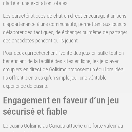
clarté et une excitation totales.
Les caractéristiques de chat en direct encouragent un sens
d’appartenance à une communauté, permettant aux joueurs
d’élaborer des tactiques, de échanger ou même de partager
des anecdotes pendant qu’ils jouent.
Pour ceux qui recherchent l’vérité des jeux en salle tout en
bénéficiant de la facilité des sites en ligne, les jeux avec
croupiers en direct de Golisimo proposent un équilibre idéal.
Ils offrent bien plus qu’un simple jeu : une véritable
expérience de casino.
Engagement en faveur d’un jeu
sécurisé et fiable
Le casino Golisimo au Canada attache une forte valeur au