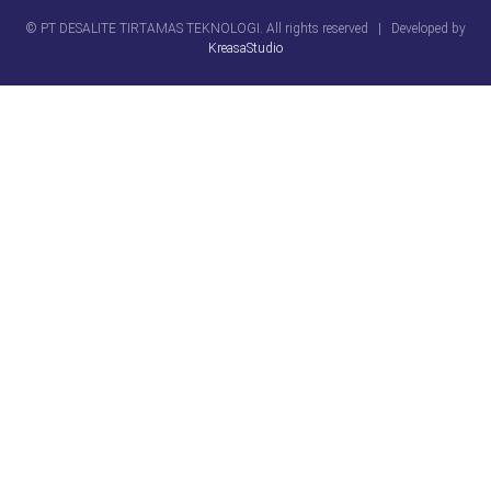
© PT DESALITE TIRTAMAS TEKNOLOGI. All rights reserved | Developed by
KreasaStudio