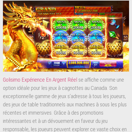
Golisimo Expérience En Argent Réel
se affiche comme une
option idéale pour les jeux à cagnottes au Canada. Son
exceptionnelle gamme de jeux s’adresse à tous les joueurs,
des jeux de table traditionnels aux machines à sous les plus
récentes et immersives. Grâce à des promotions
intéressantes et à un dévouement en faveur du jeu
responsable, les joueurs peuvent explorer ce vaste choix en