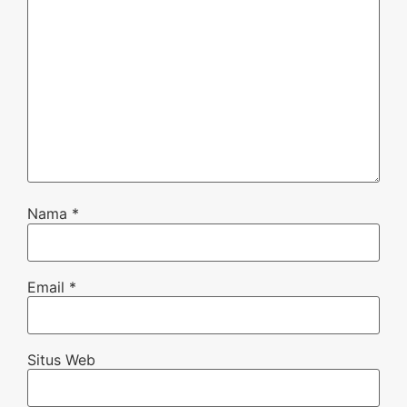
Nama
*
Email
*
Situs Web