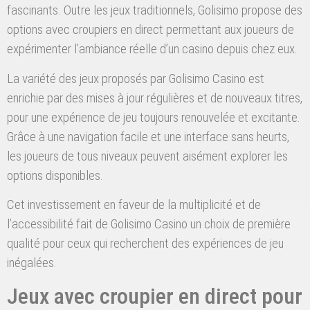
fascinants. Outre les jeux traditionnels, Golisimo propose des
options avec croupiers en direct permettant aux joueurs de
expérimenter l’ambiance réelle d’un casino depuis chez eux.
La variété des jeux proposés par Golisimo Casino est
enrichie par des mises à jour régulières et de nouveaux titres,
pour une expérience de jeu toujours renouvelée et excitante.
Grâce à une navigation facile et une interface sans heurts,
les joueurs de tous niveaux peuvent aisément explorer les
options disponibles.
Cet investissement en faveur de la multiplicité et de
l’accessibilité fait de Golisimo Casino un choix de première
qualité pour ceux qui recherchent des expériences de jeu
inégalées.
Jeux avec croupier en direct pour