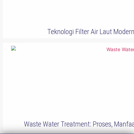
Teknologi Filter Air Laut Moder
Waste Water Treatment: Proses, Manfaa