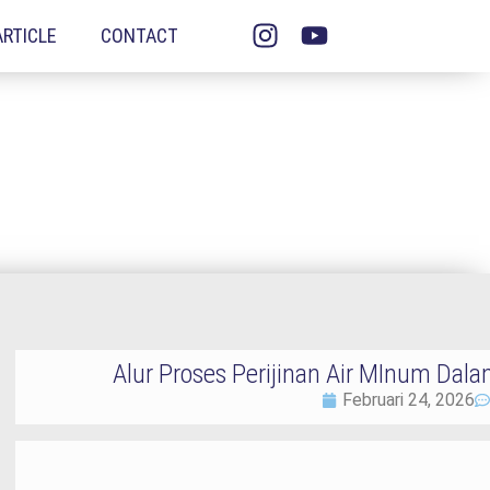
ARTICLE
CONTACT
Alur Proses Perijinan Air MInum D
Februari 24, 2026