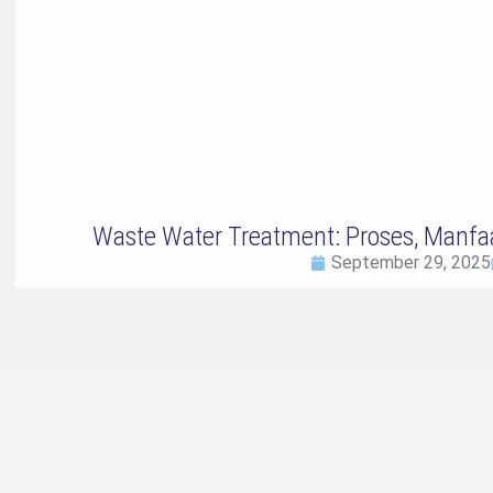
Waste Water Treatment: Proses, Manfa
September 29, 2025