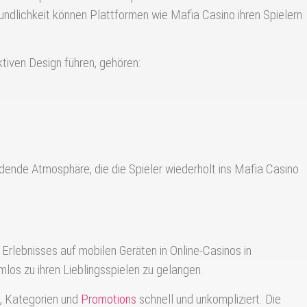
eundlichkeit können Plattformen wie Mafia Casino ihren Spielern
tiven Design führen, gehören:
ende Atmosphäre, die die Spieler wiederholt ins Mafia Casino
s Erlebnisses auf mobilen Geräten in Online-Casinos in
los zu ihren Lieblingsspielen zu gelangen.
e, Kategorien und
Promotions
schnell und unkompliziert. Die