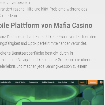
ieler zu verbessern.
rantiert rasche Hilfe und klärt Probleme während des
pielerlebnis.
bile Plattform von Mafia Casino
ganz Deutschland zu fesseln? Diese Frage verdeutlicht den
tungsfähigkeit und Optik perfekt miteinander verbindet.
ickelte Benutzeroberfläche besticht durch ihr
 mühelose Navigation. Die brillante Grafik und die überlegene
pielerlebnis und machen jede Gaming-Session zu einem