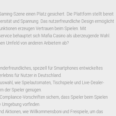
aming-Szene einen Platz gesichert. Die Plattform stellt bereit
iversität und Spannung. Das nutzerfreundliche Design ermöglicht
unktionen erzeugen Vertrauen beim Spielen. Mit
rvice behauptet sich Mafia Casino als überzeugende Wahl.
hen Umfeld von anderen Anbietern ab?
nderfreundliches, speziell für Smartphones entwickeltes
rlebnis für Nutzer in Deutschland.
elauswahl, wie Spielautomaten, Tischspiele und Live-Dealer-
rn der Spieler genügen.
mpliance-Vorschriften sichern, dass Spieler beim Spielen
te Umgebung vorfinden.
und Aktionen, wie Willkommensboni und Freispiele, um das