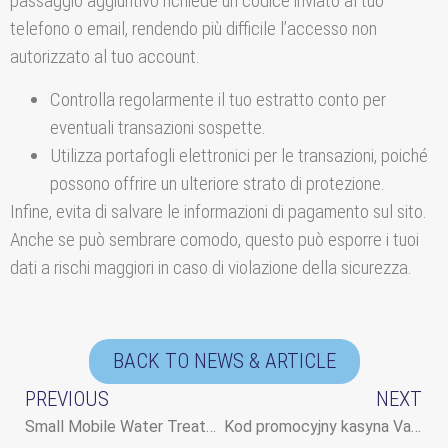
passaggio aggiuntivo richiede un codice inviato al tuo
telefono o email, rendendo più difficile l’accesso non
autorizzato al tuo account.
Controlla regolarmente il tuo estratto conto per
eventuali transazioni sospette.
Utilizza portafogli elettronici per le transazioni, poiché
possono offrire un ulteriore strato di protezione.
Infine, evita di salvare le informazioni di pagamento sul sito.
Anche se può sembrare comodo, questo può esporre i tuoi
dati a rischi maggiori in caso di violazione della sicurezza.
BACK TO NEWS & ARTICLE
PREVIOUS
NEXT
Small Mobile Water Treatment – Mobile WTP
Kod promocyjny kasyna Vavada i jego korzyści