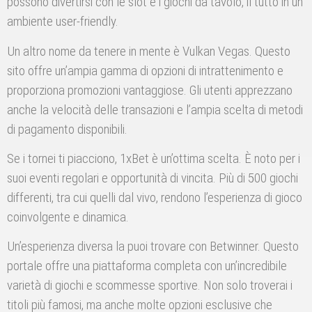
possono divertirsi con le slot e i giochi da tavolo, il tutto in un
ambiente user-friendly.
Un altro nome da tenere in mente è Vulkan Vegas. Questo
sito offre un’ampia gamma di opzioni di intrattenimento e
proporziona promozioni vantaggiose. Gli utenti apprezzano
anche la velocità delle transazioni e l’ampia scelta di metodi
di pagamento disponibili.
Se i tornei ti piacciono, 1xBet è un’ottima scelta. È noto per i
suoi eventi regolari e opportunità di vincita. Più di 500 giochi
differenti, tra cui quelli dal vivo, rendono l’esperienza di gioco
coinvolgente e dinamica.
Un’esperienza diversa la puoi trovare con Betwinner. Questo
portale offre una piattaforma completa con un’incredibile
varietà di giochi e scommesse sportive. Non solo troverai i
titoli più famosi, ma anche molte opzioni esclusive che