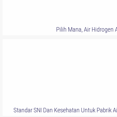
Pilih Mana, Air Hidrogen A
Standar SNI Dan Kesehatan Untuk Pabrik 