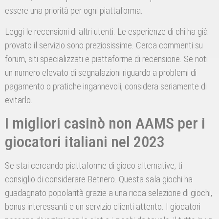
essere una priorità per ogni piattaforma.
Leggi le recensioni di altri utenti. Le esperienze di chi ha già
provato il servizio sono preziosissime. Cerca commenti su
forum, siti specializzati e piattaforme di recensione. Se noti
un numero elevato di segnalazioni riguardo a problemi di
pagamento o pratiche ingannevoli, considera seriamente di
evitarlo.
I migliori casinò non AAMS per i
giocatori italiani nel 2023
Se stai cercando piattaforme di gioco alternative, ti
consiglio di considerare Betnero. Questa sala giochi ha
guadagnato popolarità grazie a una ricca selezione di giochi,
bonus interessanti e un servizio clienti attento. I giocatori