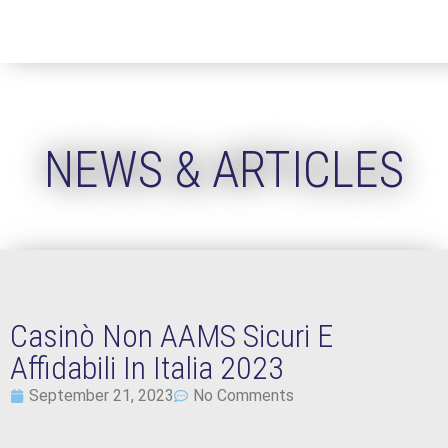
NEWS & ARTICLES
Casinò Non AAMS Sicuri E
Affidabili In Italia 2023
September 21, 2023
No Comments