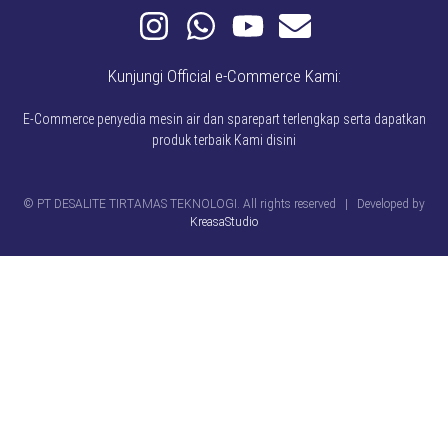
Kunjungi Official e-Commerce Kami:
E-Commerce penyedia mesin air dan sparepart terlengkap serta dapatkan
produk terbaik Kami disini
© PT DESALITE TIRTAMAS TEKNOLOGI. All rights reserved | Developed by
KreasaStudio