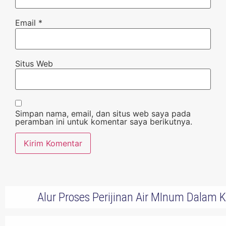
Email
*
Situs Web
Simpan nama, email, dan situs web saya pada
peramban ini untuk komentar saya berikutnya.
Alur Proses Perijinan Air MInum Dala