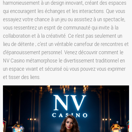
harmonieusement à un design innovant, créant des espaces
qui encouragent les échanges et les interactions. Que vous
essayiez votre chance à un jeu ou assistiez à un spectacle,
vous ressentirez un esprit de communauté qui invite à la
collaboration et à la créativité. Ce n’est pas seulement un
lieu de détente ; c’est un véritable carrefour de rencontres et
d’épanouissement personnel. Venez découvrir comment le
NV Casino métamorphose le divertissement traditionnel en
un espace vivant et sécurisé où vous pouvez vous exprimer
et tisser des liens.