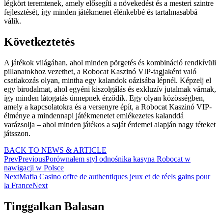
légkört teremtenek, amely elősegíti a növekedést és a mesteri szintre
fejlesztését, így minden játékmenet élénkebbé és tartalmasabbá
válik.
Következtetés
A játékok világában, ahol minden pörgetés és kombináció rendkívüli
pillanatokhoz vezethet, a Robocat Kaszinó VIP-tagjaként való
csatlakozás olyan, mintha egy kalandok oázisába lépnél. Képzelj el
egy birodalmat, ahol egyéni kiszolgálás és exkluzív jutalmak várnak,
így minden látogatás ünnepnek érződik. Egy olyan közösségben,
amely a kapcsolatokra és a versenyre épít, a Robocat Kaszinó VIP-
élménye a mindennapi játékmenetet emlékezetes kalanddá
varázsolja – ahol minden játékos a saját érdemei alapján nagy téteket
játsszon.
BACK TO NEWS & ARTICLE
Prev
Previous
Porównałem styl odnośnika kasyna Robocat w
nawigacji w Polsce
Next
Mafia Casino offre de authentiques jeux et de réels gains pour
la France
Next
Tinggalkan Balasan