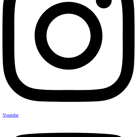
Youtube