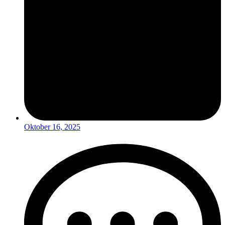
Oktober 16, 2025