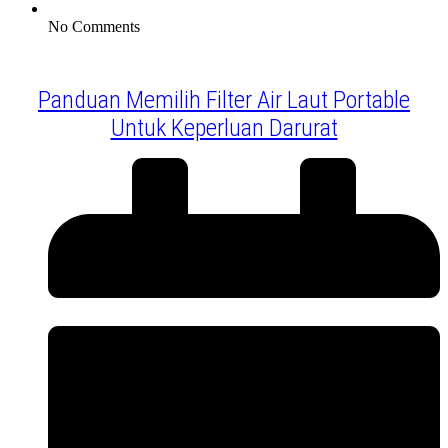
No Comments
Panduan Memilih Filter Air Laut Portable
Untuk Keperluan Darurat