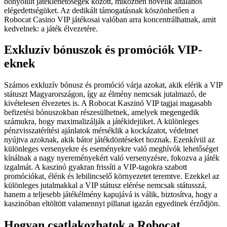
bonyolult játéklehetőségek között, miközben növelik általános
elégedettségüket. Az dedikált támogatásnak köszönhetően a
Robocat Casino VIP játékosai valóban arra koncentrálhatnak, amit
kedvelnek: a játék élvezetére.
Exkluzív bónuszok és promóciók VIP-
eknek
Számos exkluzív bónusz és promóció várja azokat, akik elérik a VIP
státuszt Magyarországon, így az élmény nemcsak jutalmazó, de
kivételesen élvezetes is. A Robocat Kaszinó VIP tagjai magasabb
befizetési bónuszokban részesülhetnek, amelyek megengedik
számukra, hogy maximalizálják a játékidejüket. A különleges
pénzvisszatérítési ajánlatok mérséklik a kockázatot, védelmet
nyújtva azoknak, akik bátor játékdöntéseket hoznak. Ezenkívül az
különleges versenyekre és eseményekre való meghívók lehetőséget
kínálnak a nagy nyereményekért való versenyzésre, fokozva a játék
izgalmát. A kaszinó gyakran frissíti a VIP-tagokra szabott
promóciókat, élénk és lebilincselő környezetet teremtve. Ezekkel az
különleges jutalmakkal a VIP státusz elérése nemcsak státusszá,
hanem a teljesebb játékélmény kapujává is válik, biztosítva, hogy a
kaszinóban eltöltött valamennyi pillanat igazán egyedinek érződjön.
Hogyan csatlakozhatok a Robocat