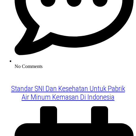
No Comments
Standar SNI Dan Kesehatan Untuk Pabrik
Air Minum Kemasan Di Indonesia