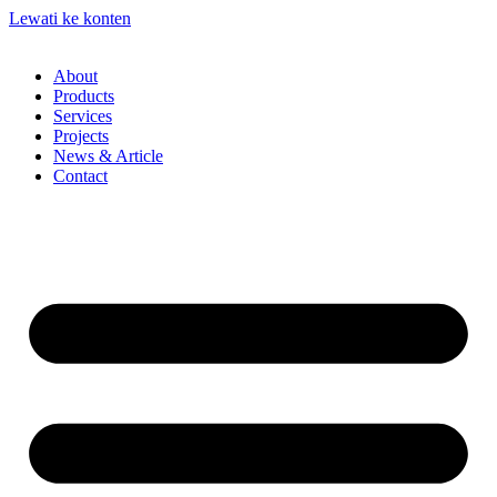
Lewati ke konten
About
Products
Services
Projects
News & Article
Contact