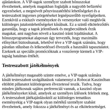
ajánlatokon. A VIP-tagok személyre szabott bónuszokat
élvezhetnek, amelyek magukban foglalják a nagyobb befizetési
egyezéseket, a megnövelt pénzvisszatérítési lehetőségeket és a
testreszabott ingyenes pörgetéseket legnépszerűbb nyerőgépeiken.
Ezenkívül a exkluzív eseményekre és versenyekre való meghívók
különleges jutalomlehetőségeket kínálnak. Ez a szintű elköteleződés
garantálja, hogy a tagok jelentősnek és megbecsültnek érzik
magukat, ami nagyban növeli a kaszinó iránti lojalitásukat. A
bónuszprogramokat alaposan úgy tervezték, hogy maximális
előnyöket biztosítsanak, lehetővé téve a VIP-tagok számára, hogy
páratlan stílusban és lelkesedéssel élvezzék a használói tapasztalatot.
Ezeknek az speciális promócióknak a vonzóereje kiemeli a VIP-
tagság hatalmas értékét.
Testreszabott játékélmények
A játékélményt magasabb szintre emelve, a VIP-tagok számára
kínált testreszabott szolgáltatások valamennyi a Robocat Kaszinóban
eltöltött pillanatot különlegesen élvezetessé teszik. Tudva, hogy
minden játékosnak sajátos preferenciái vannak, a kaszinó olyan
játékélményeket kínál, amelyek az személyes ízlésnek felelnek meg.
A testreszabott játékajánlásoktól az különleges tematikus
eseményekig a VIP-tagok olyan mértékű személyre szabást
élvezhetnek, amely fokozza a játékélményt és az elkötelezettséget.