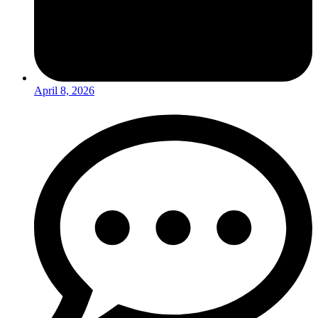
April 8, 2026