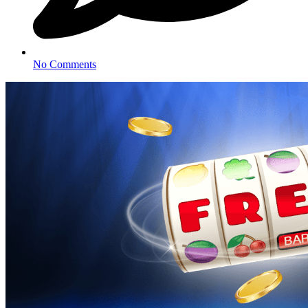
No Comments