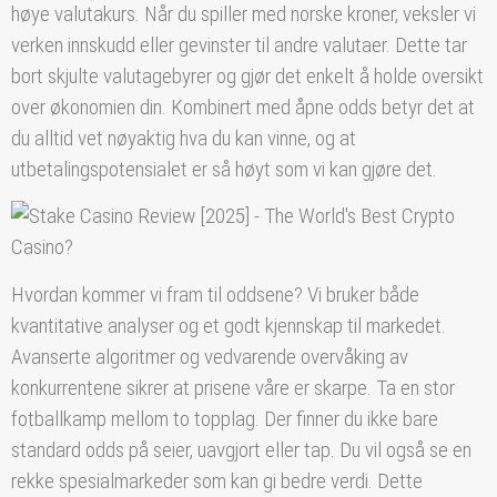
høye valutakurs. Når du spiller med norske kroner, veksler vi
verken innskudd eller gevinster til andre valutaer. Dette tar
bort skjulte valutagebyrer og gjør det enkelt å holde oversikt
over økonomien din. Kombinert med åpne odds betyr det at
du alltid vet nøyaktig hva du kan vinne, og at
utbetalingspotensialet er så høyt som vi kan gjøre det.
Hvordan kommer vi fram til oddsene? Vi bruker både
kvantitative analyser og et godt kjennskap til markedet.
Avanserte algoritmer og vedvarende overvåking av
konkurrentene sikrer at prisene våre er skarpe. Ta en stor
fotballkamp mellom to topplag. Der finner du ikke bare
standard odds på seier, uavgjort eller tap. Du vil også se en
rekke spesialmarkeder som kan gi bedre verdi. Dette