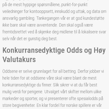
på de mest hyppige spørsmålene, punkt-for-punkt
veiledninger for kontooppsett, innskudd og uttak, og data om
ansvarlig gambling. Tankegangen vår er at god kundestøtte
ikke bare skal være avventende. Den skal også være
fremtidsrettet ved å skjenke deg midlene til å lokalisere svar
selv når det er gunstig deg best.
Konkurransedyktige Odds og Høy
Valutakurs
Oddsene er selve grunnlaget for all betting. Derfor jobber vi
hele tiden for at oddsene våre skal være blant de mest
konkurransedyktige du finner. Slik sikrer vi at du får best
mulig verdi for pengene. Utvalget vårt skifter mellom ulike
markeder og sporter, og vi presenterer ofte spesialodds på
store begivenheter. En klar fordel for norske spillere er vår