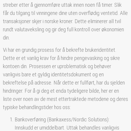
streber etter å gjennomføre uttak innen noen få timer. Slik
får du tilgang til vinningene dine uten overflødig ventetid. Alle
transaksjoner skjer i norske kroner. Dette eliminerer all tvil
rundt valutaveksling og gir deg full kontroll over økonomien
din.
Vi har en grundig prosess for å bekrefte brukeridentitet.
Dette er et vanlig krav for å hindre pengevasking og sikre
kontoen din. Prosessen er uproblematisk og behøver
vanligvis bare et gyldig identitetsdokument og en
bekreftelse på adresse. Når dette er fullført, har du sjelden
hindringer. For å gi deg et enda tydeligere bilde, her er en
liste over noen av de mest ettertraktede metodene og deres
typiske behandlingstider hos oss:
Bankoverføring (Bankaxess/Nordic Solutions):
Innskudd er umiddelbart. Uttak behandles vanligvis