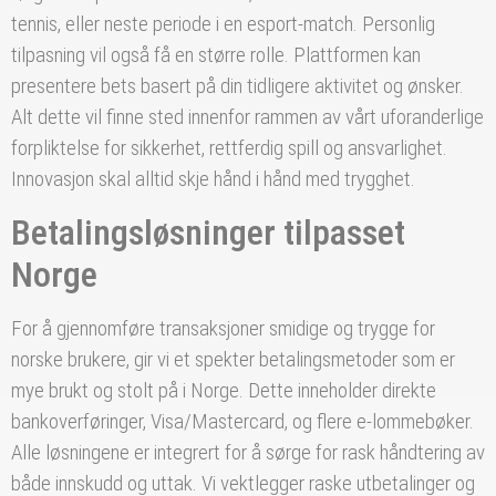
tennis, eller neste periode i en esport-match. Personlig
tilpasning vil også få en større rolle. Plattformen kan
presentere bets basert på din tidligere aktivitet og ønsker.
Alt dette vil finne sted innenfor rammen av vårt uforanderlige
forpliktelse for sikkerhet, rettferdig spill og ansvarlighet.
Innovasjon skal alltid skje hånd i hånd med trygghet.
Betalingsløsninger tilpasset
Norge
For å gjennomføre transaksjoner smidige og trygge for
norske brukere, gir vi et spekter betalingsmetoder som er
mye brukt og stolt på i Norge. Dette inneholder direkte
bankoverføringer, Visa/Mastercard, og flere e-lommebøker.
Alle løsningene er integrert for å sørge for rask håndtering av
både innskudd og uttak. Vi vektlegger raske utbetalinger og