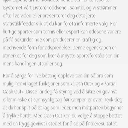
Systemet vårt justerer oddsene i sanntid, og vi strømmer
ofte live video eller presenterer deg detaljerte
statistikkfeeder slik at du kan foreta informerte valg. For
hurtige sporter som tennis eller esport kan oddsene variere
på få sekunder, noe som produserer en kraftig og
medrivende form for adspredelse. Denne egenskapen er
utmerket for deg som liker å utnytte sportsforståelsen din
mens handlingen utspiller seg.
For å sørge for live betting-opplevelsen din så bra som
mulig, har vi laget funksjoner som «Cash Out» og «Partial
Cash Out». Disse lar deg få styring ved å sikre en gevinst
eller minske et sannsynlig tap før kampen er over. Tenk deg
at du har spilt på et lag som leder, men motparten begynner
å trykke hardt. Med Cash Out kan du velge å stoppe bettet
med en trygg gevinst i stedet for å se på finaleresultatet.