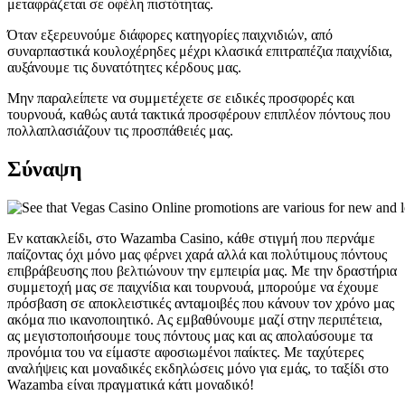
μεταφράζεται σε οφέλη πιστότητας.
Όταν εξερευνούμε διάφορες κατηγορίες παιχνιδιών, από
συναρπαστικά κουλοχέρηδες μέχρι κλασικά επιτραπέζια παιχνίδια,
αυξάνουμε τις δυνατότητες κέρδους μας.
Μην παραλείπετε να συμμετέχετε σε ειδικές προσφορές και
τουρνουά, καθώς αυτά τακτικά προσφέρουν επιπλέον πόντους που
πολλαπλασιάζουν τις προσπάθειές μας.
Σύναψη
Εν κατακλείδι, στο Wazamba Casino, κάθε στιγμή που περνάμε
παίζοντας όχι μόνο μας φέρνει χαρά αλλά και πολύτιμους πόντους
επιβράβευσης που βελτιώνουν την εμπειρία μας. Με την δραστήρια
συμμετοχή μας σε παιχνίδια και τουρνουά, μπορούμε να έχουμε
πρόσβαση σε αποκλειστικές ανταμοιβές που κάνουν τον χρόνο μας
ακόμα πιο ικανοποιητικό. Ας εμβαθύνουμε μαζί στην περιπέτεια,
ας μεγιστοποιήσουμε τους πόντους μας και ας απολαύσουμε τα
προνόμια του να είμαστε αφοσιωμένοι παίκτες. Με ταχύτερες
αναλήψεις και μοναδικές εκδηλώσεις μόνο για εμάς, το ταξίδι στο
Wazamba είναι πραγματικά κάτι μοναδικό!