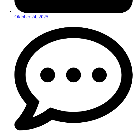
Oktober 24, 2025