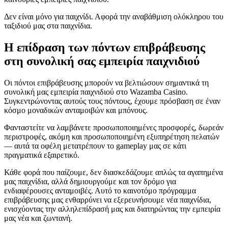
Δεν είναι μόνο για παιχνίδι. Αφορά την αναβάθμιση ολόκληρου του
ταξιδιού μας στα παιχνίδια.
Η επίδραση των πόντων επιβράβευσης
στη συνολική σας εμπειρία παιχνιδιού
Οι πόντοι επιβράβευσης μπορούν να βελτιώσουν σημαντικά τη
συνολική μας εμπειρία παιχνιδιού στο Wazamba Casino.
Συγκεντρώνοντας αυτούς τους πόντους, έχουμε πρόσβαση σε έναν
κόσμο μοναδικών ανταμοιβών και μπόνους.
Φανταστείτε να λαμβάνετε προσωποποιημένες προσφορές, δωρεάν
περιστροφές, ακόμη και προσωποποιημένη εξυπηρέτηση πελατών
— αυτά τα οφέλη μετατρέπουν το gameplay μας σε κάτι
πραγματικά εξαιρετικό.
Κάθε φορά που παίζουμε, δεν διασκεδάζουμε απλώς τα αγαπημένα
μας παιχνίδια, αλλά δημιουργούμε και τον δρόμο για
ενδιαφέρουσες ανταμοιβές. Αυτό το καινοτόμο πρόγραμμα
επιβράβευσης μας ενθαρρύνει να εξερευνήσουμε νέα παιχνίδια,
ενισχύοντας την αλληλεπίδρασή μας και διατηρώντας την εμπειρία
μας νέα και ζωντανή.