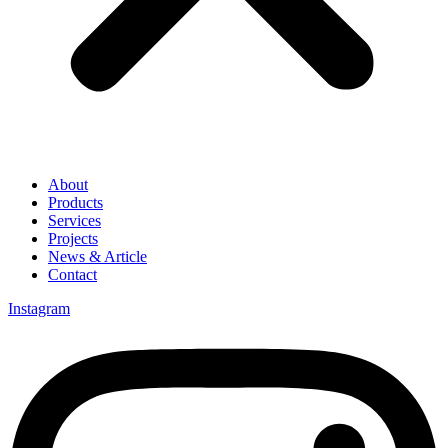
About
Products
Services
Projects
News & Article
Contact
Instagram