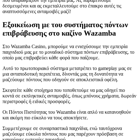
που αναβαθμίζουν την εμπειρία μας. Ας παραμείνουμε
δεσμευμένοι και ας εκμεταλλευτούμε στο έπακρο αυτές τις
αναπτυσσόμενες ανταμοιβές μαζί!
Εξοικείωση με του συστήματος πόντων
επιβράβευσης στο καζίνο Wazamba
Στο Wazamba Casino, μπορούμε να ενισχύσουμε την εμπειρία
παιχνιδιού μας με το μοναδικό σύστημα πόντων επιβράβευσης, το
οποίο μας επιβραβεύει κάθε φορά που παίζουμε.
Αυτό το πρωτοποριακό σύστημα μετατρέπει το gameplay μας σε
μια ανταποδοτική περιπέτεια, δίνοντάς μας τη δυνατότητα να
μαζεύουμε πόντους που οδηγούν σε αποκλειστικά οφέλη.
Σκεφτείτε κάθε στοίχημα που τοποθετούμε να μας οδηγεί πιο
κοντά σε εκπληκτικές ανταμοιβές, όπως μπόνους χρήματα, δωρεάν
περιστροφές ή ειδικές προσφορές.
Οι Πόντοι Πιστότητας του Wazamba είναι απλό να κατανοηθούν
και ακόμη πιο εύκολο να τους αποκτήσετε.
Συμμετέχουμε σε συναρπαστικά παιχνίδια, ενώ ταυτόχρονα
μαζεύουμε εύκολα πόντους που μας παρέχουν πρόσβαση σε
καινούριες εμπειρίες παιχνιδιού.