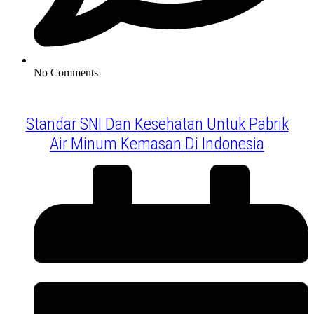
No Comments
Standar SNI Dan Kesehatan Untuk Pabrik
Air Minum Kemasan Di Indonesia