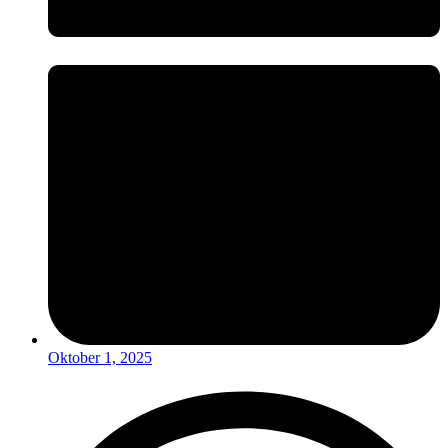
Oktober 1, 2025