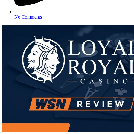
No Comments