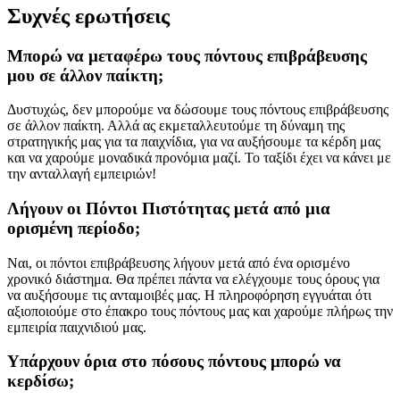
Συχνές ερωτήσεις
Μπορώ να μεταφέρω τους πόντους επιβράβευσης
μου σε άλλον παίκτη;
Δυστυχώς, δεν μπορούμε να δώσουμε τους πόντους επιβράβευσης
σε άλλον παίκτη. Αλλά ας εκμεταλλευτούμε τη δύναμη της
στρατηγικής μας για τα παιχνίδια, για να αυξήσουμε τα κέρδη μας
και να χαρούμε μοναδικά προνόμια μαζί. Το ταξίδι έχει να κάνει με
την ανταλλαγή εμπειριών!
Λήγουν οι Πόντοι Πιστότητας μετά από μια
ορισμένη περίοδο;
Ναι, οι πόντοι επιβράβευσης λήγουν μετά από ένα ορισμένο
χρονικό διάστημα. Θα πρέπει πάντα να ελέγχουμε τους όρους για
να αυξήσουμε τις ανταμοιβές μας. Η πληροφόρηση εγγυάται ότι
αξιοποιούμε στο έπακρο τους πόντους μας και χαρούμε πλήρως την
εμπειρία παιχνιδιού μας.
Υπάρχουν όρια στο πόσους πόντους μπορώ να
κερδίσω;