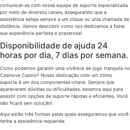
comunicar-se com nossa equipe de suporte especializada
por meio de diversos canais, assegurando que a
assistência esteja sempre a um clique ou uma chamada de
distância. Vamos descobrir como nos dedicamos a fazer
sua experiência perfeita e prazerosa!
Disponibilidade de ajuda 24
horas por dia, 7 dias por semana.
Como podemos garantir uma vivência de jogo tranquila no
Casinova Casino? Nosso dedicação com um ótimo
suporte é um dos componentes-chave. Sempre que
aparecerem dúvidas ou dificuldades, estamos aqui para
assistir com opções de suporte rápidas e eficientes. Você
não ficará sem solução!
Aqui estão três formas pelas quais asseguramos que você
tenha a assistência requerida: