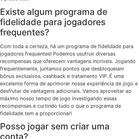
Existe algum programa de
fidelidade para jogadores
frequentes?
Com toda a certeza, há um programa de fidelidade para
jogadores frequentes! Podemos usufruir diversas
recompensas que oferecem vantagens incríveis. Jogando
frequentemente, juntamos pontos que desbloqueiam
bônus exclusivos, cashback e tratamento VIP. É uma
excelente forma de aprimorar nossa experiência de jogo e
desfrutar de vantagens adicionais. Vamos aproveitar ao
máximo nosso tempo de jogo investigando essas
recompensas e curtindo tudo o que o programa de
fidelidade tem a proporcionar!
Posso jogar sem criar uma
conta?