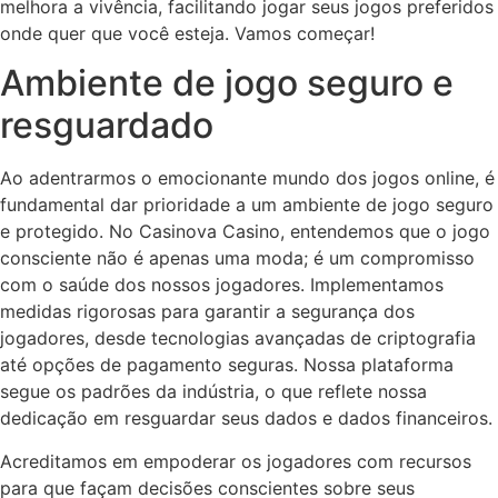
melhora a vivência, facilitando jogar seus jogos preferidos
onde quer que você esteja. Vamos começar!
Ambiente de jogo seguro e
resguardado
Ao adentrarmos o emocionante mundo dos jogos online, é
fundamental dar prioridade a um ambiente de jogo seguro
e protegido. No Casinova Casino, entendemos que o jogo
consciente não é apenas uma moda; é um compromisso
com o saúde dos nossos jogadores. Implementamos
medidas rigorosas para garantir a segurança dos
jogadores, desde tecnologias avançadas de criptografia
até opções de pagamento seguras. Nossa plataforma
segue os padrões da indústria, o que reflete nossa
dedicação em resguardar seus dados e dados financeiros.
Acreditamos em empoderar os jogadores com recursos
para que façam decisões conscientes sobre seus