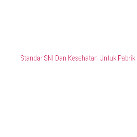
Standar SNI Dan Kesehatan Untuk Pabrik