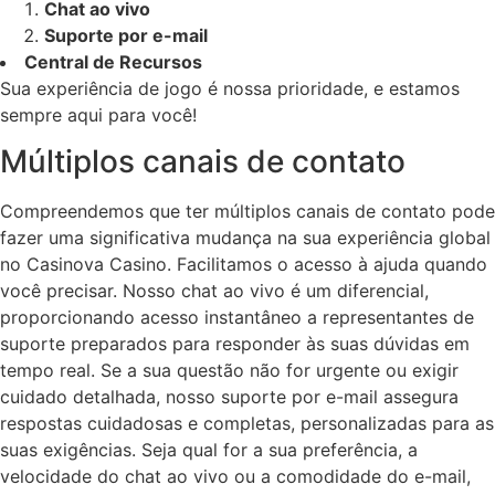
Chat ao vivo
Suporte por e-mail
Central de Recursos
Sua experiência de jogo é nossa prioridade, e estamos
sempre aqui para você!
Múltiplos canais de contato
Compreendemos que ter múltiplos canais de contato pode
fazer uma significativa mudança na sua experiência global
no Casinova Casino. Facilitamos o acesso à ajuda quando
você precisar. Nosso chat ao vivo é um diferencial,
proporcionando acesso instantâneo a representantes de
suporte preparados para responder às suas dúvidas em
tempo real. Se a sua questão não for urgente ou exigir
cuidado detalhada, nosso suporte por e-mail assegura
respostas cuidadosas e completas, personalizadas para as
suas exigências. Seja qual for a sua preferência, a
velocidade do chat ao vivo ou a comodidade do e-mail,