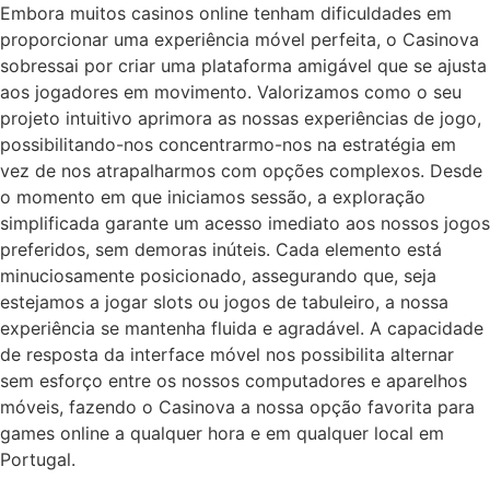
Embora muitos casinos online tenham dificuldades em
proporcionar uma experiência móvel perfeita, o Casinova
sobressai por criar uma plataforma amigável que se ajusta
aos jogadores em movimento. Valorizamos como o seu
projeto intuitivo aprimora as nossas experiências de jogo,
possibilitando-nos concentrarmo-nos na estratégia em
vez de nos atrapalharmos com opções complexos. Desde
o momento em que iniciamos sessão, a exploração
simplificada garante um acesso imediato aos nossos jogos
preferidos, sem demoras inúteis. Cada elemento está
minuciosamente posicionado, assegurando que, seja
estejamos a jogar slots ou jogos de tabuleiro, a nossa
experiência se mantenha fluida e agradável. A capacidade
de resposta da interface móvel nos possibilita alternar
sem esforço entre os nossos computadores e aparelhos
móveis, fazendo o Casinova a nossa opção favorita para
games online a qualquer hora e em qualquer local em
Portugal.