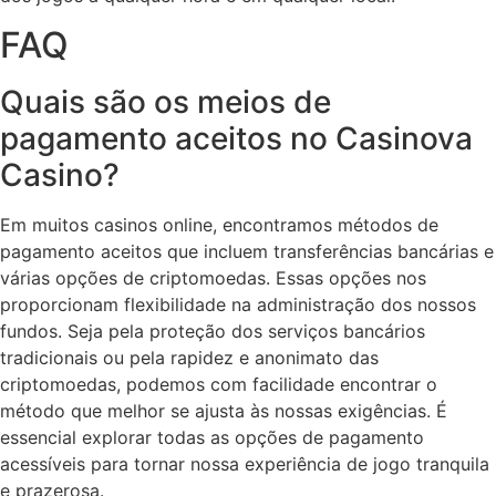
FAQ
Quais são os meios de
pagamento aceitos no Casinova
Casino?
Em muitos casinos online, encontramos métodos de
pagamento aceitos que incluem transferências bancárias e
várias opções de criptomoedas. Essas opções nos
proporcionam flexibilidade na administração dos nossos
fundos. Seja pela proteção dos serviços bancários
tradicionais ou pela rapidez e anonimato das
criptomoedas, podemos com facilidade encontrar o
método que melhor se ajusta às nossas exigências. É
essencial explorar todas as opções de pagamento
acessíveis para tornar nossa experiência de jogo tranquila
e prazerosa.