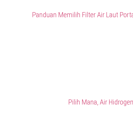
Panduan Memilih Filter Air Laut Port
Pilih Mana, Air Hidrogen