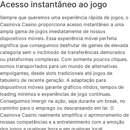
Acesso instantâneo ao jogo
Sempre que queremos uma experiência rápida de jogos, o
Casinova Casino proporciona acesso instantâneo a uma
ampla gama de jogos imediatamente de nossos
dispositivos móveis. Essa experiência móvel perfeita
significa que conseguimos desfrutar de games de elevada
categoria sem o incômodo de transferências demorados
ou plataformas complexas. Com somente poucos cliques,
somos transportados para um mundo de alternativas
empolgantes, desde slots tradicionais até jogos de
tabuleiro de recente geração. A adaptação para
dispositivos móveis garante gráficos nítidos, tempos de
loading mínimos e experiências de jogo contínuas.
Conseguimos imergir na ação, seja durante um break, no
caminho para o emprego ou descansando em lar. O
Casinova Casino realmente simplifica o aprimoramento de
nossas competências e a entretenimento com a emoção
dos jogos a qualquer hora e em qualquer local.