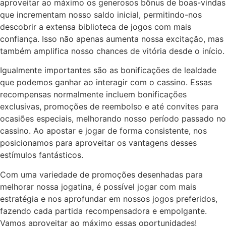
aproveitar ao máximo os generosos bônus de boas-vindas
que incrementam nosso saldo inicial, permitindo-nos
descobrir a extensa biblioteca de jogos com mais
confiança. Isso não apenas aumenta nossa excitação, mas
também amplifica nosso chances de vitória desde o início.
Igualmente importantes são as bonificações de lealdade
que podemos ganhar ao interagir com o cassino. Essas
recompensas normalmente incluem bonificações
exclusivas, promoções de reembolso e até convites para
ocasiões especiais, melhorando nosso período passado no
cassino. Ao apostar e jogar de forma consistente, nos
posicionamos para aproveitar os vantagens desses
estímulos fantásticos.
Com uma variedade de promoções desenhadas para
melhorar nossa jogatina, é possível jogar com mais
estratégia e nos aprofundar em nossos jogos preferidos,
fazendo cada partida recompensadora e empolgante.
Vamos aproveitar ao máximo essas oportunidades!