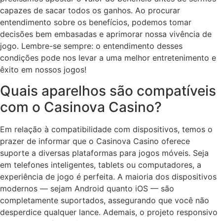
capazes de sacar todos os ganhos. Ao procurar
entendimento sobre os benefícios, podemos tomar
decisões bem embasadas e aprimorar nossa vivência de
jogo. Lembre-se sempre: o entendimento desses
condições pode nos levar a uma melhor entretenimento e
êxito em nossos jogos!
Quais aparelhos são compatíveis
com o Casinova Casino?
Em relação à compatibilidade com dispositivos, temos o
prazer de informar que o Casinova Casino oferece
suporte a diversas plataformas para jogos móveis. Seja
em telefones inteligentes, tablets ou computadores, a
experiência de jogo é perfeita. A maioria dos dispositivos
modernos — sejam Android quanto iOS — são
completamente suportados, assegurando que você não
desperdice qualquer lance. Ademais, o projeto responsivo