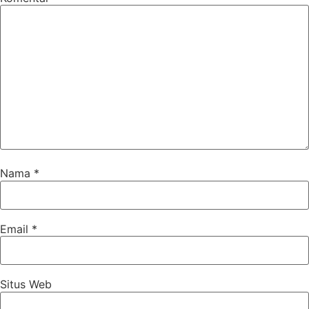
Nama
*
Email
*
Situs Web