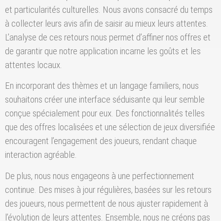
et particularités culturelles. Nous avons consacré du temps
à collecter leurs avis afin de saisir au mieux leurs attentes.
L’analyse de ces retours nous permet d’affiner nos offres et
de garantir que notre application incarne les goûts et les
attentes locaux.
En incorporant des thèmes et un langage familiers, nous
souhaitons créer une interface séduisante qui leur semble
conçue spécialement pour eux. Des fonctionnalités telles
que des offres localisées et une sélection de jeux diversifiée
encouragent l’engagement des joueurs, rendant chaque
interaction agréable.
De plus, nous nous engageons à une perfectionnement
continue. Des mises à jour régulières, basées sur les retours
des joueurs, nous permettent de nous ajuster rapidement à
l’évolution de leurs attentes. Ensemble, nous ne créons pas