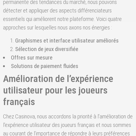
permanente des tendances du marché, nous pouvons
détecter et appliquer des aspects différenciateurs
essentiels qui améliorent notre plateforme. Voici quatre
approches sur lesquelles nous axons nos énergies :
Graphismes et interface utilisateur améliorés
Sélection de jeux diversifiée
Offres sur mesure
Solutions de paiement fluides
Amélioration de l’expérience
utilisateur pour les joueurs
français
Chez Casinova, nous accordons la priorité à l’amélioration de
l’expérience utilisateur des joueurs français et nous sommes
au courant de l’importance de répondre à leurs préférences