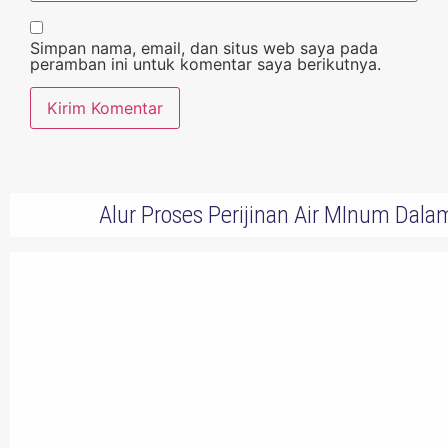
Simpan nama, email, dan situs web saya pada
peramban ini untuk komentar saya berikutnya.
Alur Proses Perijinan Air MInum Da