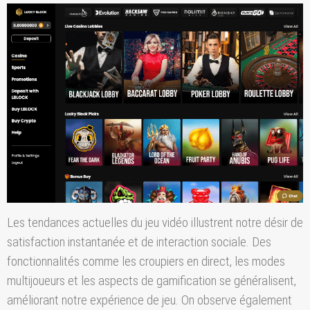
Les tendances actuelles du jeu vidéo illustrent notre désir de
satisfaction instantanée et de interaction sociale. Des
fonctionnalités comme les croupiers en direct, les modes
multijoueurs et les aspects de gamification se généralisent,
améliorant notre expérience de jeu. On observe également