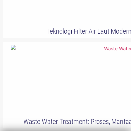
Teknologi Filter Air Laut Moder
Waste Water Treatment: Proses, Manfaa