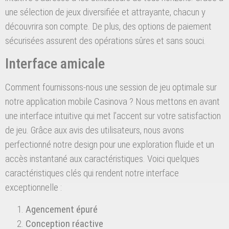
une sélection de jeux diversifiée et attrayante, chacun y
découvrira son compte. De plus, des options de paiement
sécurisées assurent des opérations sûres et sans souci.
Interface amicale
Comment fournissons-nous une session de jeu optimale sur
notre application mobile Casinova ? Nous mettons en avant
une interface intuitive qui met l’accent sur votre satisfaction
de jeu. Grâce aux avis des utilisateurs, nous avons
perfectionné notre design pour une exploration fluide et un
accès instantané aux caractéristiques. Voici quelques
caractéristiques clés qui rendent notre interface
exceptionnelle :
Agencement épuré
Conception réactive