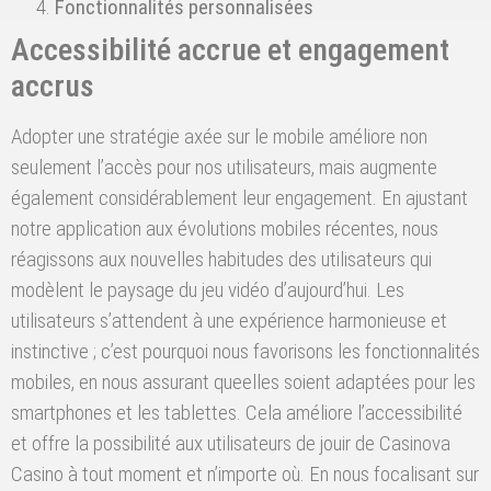
Fonctionnalités personnalisées
Accessibilité accrue et engagement
accrus
Adopter une stratégie axée sur le mobile améliore non
seulement l’accès pour nos utilisateurs, mais augmente
également considérablement leur engagement. En ajustant
notre application aux évolutions mobiles récentes, nous
réagissons aux nouvelles habitudes des utilisateurs qui
modèlent le paysage du jeu vidéo d’aujourd’hui. Les
utilisateurs s’attendent à une expérience harmonieuse et
instinctive ; c’est pourquoi nous favorisons les fonctionnalités
mobiles, en nous assurant queelles soient adaptées pour les
smartphones et les tablettes. Cela améliore l’accessibilité
et offre la possibilité aux utilisateurs de jouir de Casinova
Casino à tout moment et n’importe où. En nous focalisant sur