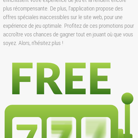
plus récompensante. De plus, l’application propose des
offres spéciales inaccessibles sur le site web, pour une
expérience de jeu optimale. Profitez de ces promotions pour
accroître vos chances de gagner tout en jouant où que vous
soyez. Alors, n’hésitez plus !