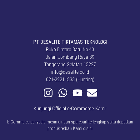
PT DESALITE TIRTAMAS TEKNOLOGI
Ruko Bintaro Baru No.40
Jalan Jombang Raya 89
Tangerang Selatan 15227
info@desalite.co.id
021-22211833 (Hunting)
Kunjungi Official e-Commerce Kami:
E-Commerce penyedia mesin air dan sparepart terlengkap serta dapatkan
produk terbaik Kami disini