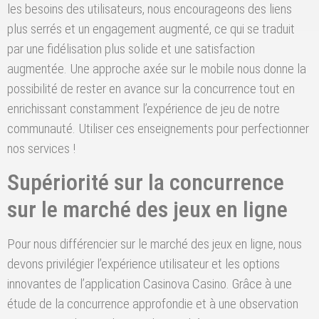
les besoins des utilisateurs, nous encourageons des liens
plus serrés et un engagement augmenté, ce qui se traduit
par une fidélisation plus solide et une satisfaction
augmentée. Une approche axée sur le mobile nous donne la
possibilité de rester en avance sur la concurrence tout en
enrichissant constamment l’expérience de jeu de notre
communauté. Utiliser ces enseignements pour perfectionner
nos services !
Supériorité sur la concurrence
sur le marché des jeux en ligne
Pour nous différencier sur le marché des jeux en ligne, nous
devons privilégier l’expérience utilisateur et les options
innovantes de l’application Casinova Casino. Grâce à une
étude de la concurrence approfondie et à une observation