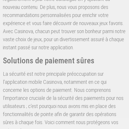
nouveau contenu. De plus, nous vous proposons des
recommandations personnalisées pour enrichir votre
expérience et vous faire découvrir de nouveaux jeux favoris.
Avec Casinova, chacun peut trouver son bonheur parmi notre
vaste choix de jeux, pour un divertissement assuré à chaque
instant passé sur notre application.
Solutions de paiement sûres
La sécurité est notre principale préoccupation sur
l’application mobile Casinova, notamment en ce qui
concerne les options de paiement. Nous comprenons
l’importance cruciale de la sécurité des paiements pour nos
utilisateurs ; c’est pourquoi nous avons mis en place des
fonctionnalités de pointe afin de garantir des opérations
sûres à chaque fois. Voici comment nous protégeons vos