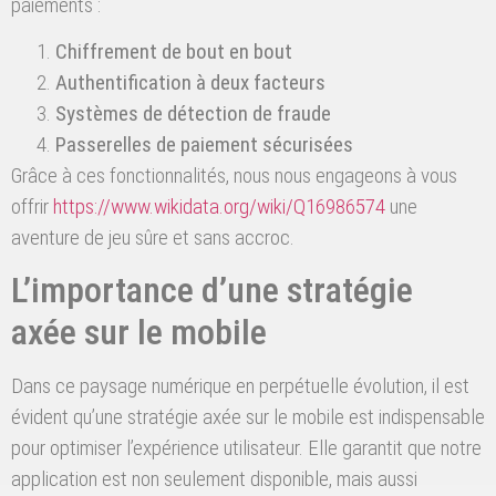
paiements :
Chiffrement de bout en bout
Authentification à deux facteurs
Systèmes de détection de fraude
Passerelles de paiement sécurisées
Grâce à ces fonctionnalités, nous nous engageons à vous
offrir
https://www.wikidata.org/wiki/Q16986574
une
aventure de jeu sûre et sans accroc.
L’importance d’une stratégie
axée sur le mobile
Dans ce paysage numérique en perpétuelle évolution, il est
évident qu’une stratégie axée sur le mobile est indispensable
pour optimiser l’expérience utilisateur. Elle garantit que notre
application est non seulement disponible, mais aussi