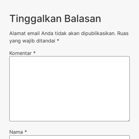
Tinggalkan Balasan
Alamat email Anda tidak akan dipublikasikan.
Ruas
yang wajib ditandai
*
Komentar
*
Nama
*