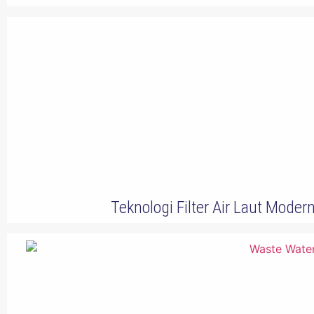
Teknologi Filter Air Laut Moder