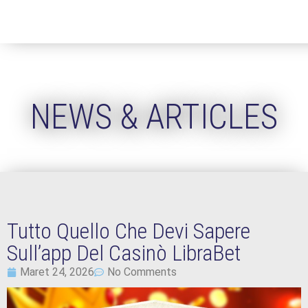
NEWS & ARTICLES
Tutto Quello Che Devi Sapere
Sull’app Del Casinò LibraBet
Maret 24, 2026
No Comments