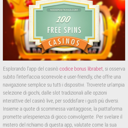
Esplorando l’app del casinò
codice bonus librabet
, si osserva
subito l’interfaccia scorrevole e user-friendly, che offre una
navigazione semplice su tutti i dispositivi. Troverete un’ampia
selezione di giochi, dalle slot tradizionali alle opzioni
interattive del casinò live, per soddisfare i gusti più diversi.
Insieme a quote di scommessa vantaggiose, la piattaforma
promette un’esperienza di gioco coinvolgente. Per svelare il
mistero del richiamo di questa app, valutate come la sua