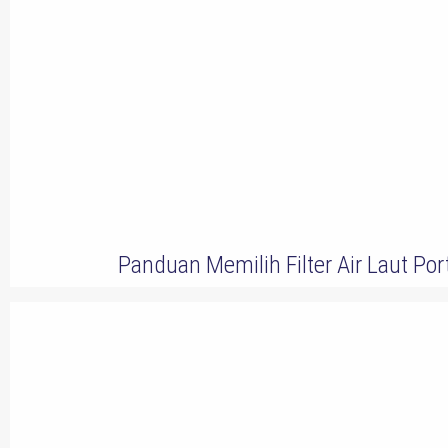
Panduan Memilih Filter Air Laut Po