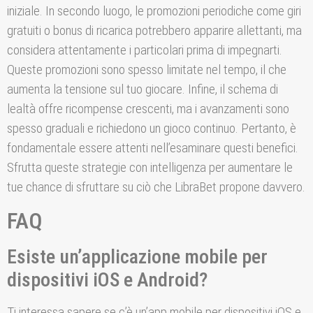
iniziale. In secondo luogo, le promozioni periodiche come giri
gratuiti o bonus di ricarica potrebbero apparire allettanti, ma
considera attentamente i particolari prima di impegnarti.
Queste promozioni sono spesso limitate nel tempo, il che
aumenta la tensione sul tuo giocare. Infine, il schema di
lealtà offre ricompense crescenti, ma i avanzamenti sono
spesso graduali e richiedono un gioco continuo. Pertanto, è
fondamentale essere attenti nell’esaminare questi benefici.
Sfrutta queste strategie con intelligenza per aumentare le
tue chance di sfruttare su ciò che LibraBet propone davvero.
FAQ
Esiste un’applicazione mobile per
dispositivi iOS e Android?
Ti interessa sapere se c’è un’app mobile per dispositivi iOS e