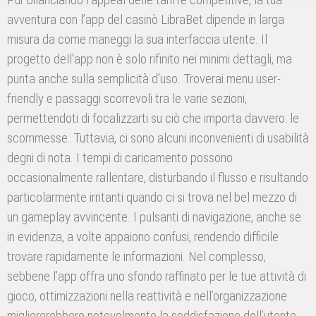
avventura con l’app del casinò LibraBet dipende in larga
misura da come maneggi la sua interfaccia utente. Il
progetto dell’app non è solo rifinito nei minimi dettagli, ma
punta anche sulla semplicità d’uso. Troverai menu user-
friendly e passaggi scorrevoli tra le varie sezioni,
permettendoti di focalizzarti su ciò che importa davvero: le
scommesse. Tuttavia, ci sono alcuni inconvenienti di usabilità
degni di nota. I tempi di caricamento possono
occasionalmente rallentare, disturbando il flusso e risultando
particolarmente irritanti quando ci si trova nel bel mezzo di
un gameplay avvincente. I pulsanti di navigazione, anche se
in evidenza, a volte appaiono confusi, rendendo difficile
trovare rapidamente le informazioni. Nel complesso,
sebbene l’app offra uno sfondo raffinato per le tue attività di
gioco, ottimizzazioni nella reattività e nell’organizzazione
migliorerebbero notevolmente la soddisfazione dell’utente.