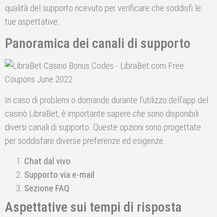
qualità del supporto ricevuto per verificare che soddisfi le
tue aspettative.
Panoramica dei canali di supporto
In caso di problemi o domande durante l’utilizzo dell’app del
casinò LibraBet, è importante sapere che sono disponibili
diversi canali di supporto. Queste opzioni sono progettate
per soddisfare diverse preferenze ed esigenze.
Chat dal vivo
Supporto via e-mail
Sezione FAQ
Aspettative sui tempi di risposta