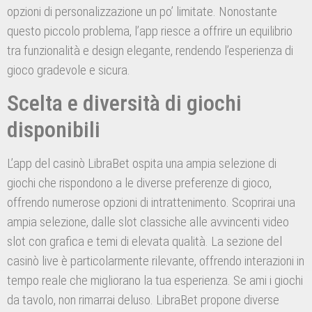
opzioni di personalizzazione un po’ limitate. Nonostante
questo piccolo problema, l’app riesce a offrire un equilibrio
tra funzionalità e design elegante, rendendo l’esperienza di
gioco gradevole e sicura.
Scelta e diversità di giochi
disponibili
L’app del casinò LibraBet ospita una ampia selezione di
giochi che rispondono a le diverse preferenze di gioco,
offrendo numerose opzioni di intrattenimento. Scoprirai una
ampia selezione, dalle slot classiche alle avvincenti video
slot con grafica e temi di elevata qualità. La sezione del
casinò live è particolarmente rilevante, offrendo interazioni in
tempo reale che migliorano la tua esperienza. Se ami i giochi
da tavolo, non rimarrai deluso. LibraBet propone diverse