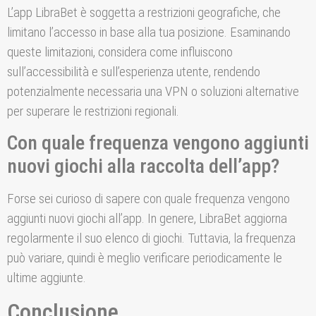
L’app LibraBet è soggetta a restrizioni geografiche, che
limitano l’accesso in base alla tua posizione. Esaminando
queste limitazioni, considera come influiscono
sull’accessibilità e sull’esperienza utente, rendendo
potenzialmente necessaria una VPN o soluzioni alternative
per superare le restrizioni regionali.
Con quale frequenza vengono aggiunti
nuovi giochi alla raccolta dell’app?
Forse sei curioso di sapere con quale frequenza vengono
aggiunti nuovi giochi all’app. In genere, LibraBet aggiorna
regolarmente il suo elenco di giochi. Tuttavia, la frequenza
può variare, quindi è meglio verificare periodicamente le
ultime aggiunte.
Conclusione