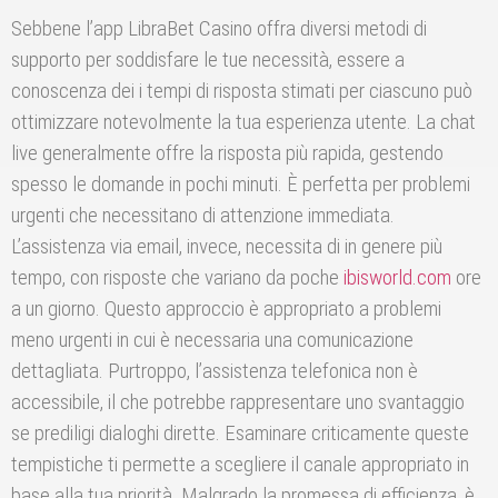
Sebbene l’app LibraBet Casino offra diversi metodi di
supporto per soddisfare le tue necessità, essere a
conoscenza dei i tempi di risposta stimati per ciascuno può
ottimizzare notevolmente la tua esperienza utente. La chat
live generalmente offre la risposta più rapida, gestendo
spesso le domande in pochi minuti. È perfetta per problemi
urgenti che necessitano di attenzione immediata.
L’assistenza via email, invece, necessita di in genere più
tempo, con risposte che variano da poche
ibisworld.com
ore
a un giorno. Questo approccio è appropriato a problemi
meno urgenti in cui è necessaria una comunicazione
dettagliata. Purtroppo, l’assistenza telefonica non è
accessibile, il che potrebbe rappresentare uno svantaggio
se prediligi dialoghi dirette. Esaminare criticamente queste
tempistiche ti permette a scegliere il canale appropriato in
base alla tua priorità. Malgrado la promessa di efficienza, è