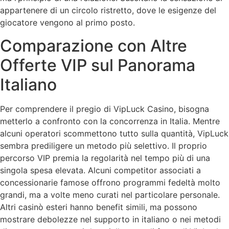
appartenere di un circolo ristretto, dove le esigenze del
giocatore vengono al primo posto.
Comparazione con Altre
Offerte VIP sul Panorama
Italiano
Per comprendere il pregio di VipLuck Casino, bisogna
metterlo a confronto con la concorrenza in Italia. Mentre
alcuni operatori scommettono tutto sulla quantità, VipLuck
sembra prediligere un metodo più selettivo. Il proprio
percorso VIP premia la regolarità nel tempo più di una
singola spesa elevata. Alcuni competitor associati a
concessionarie famose offrono programmi fedeltà molto
grandi, ma a volte meno curati nel particolare personale.
Altri casinò esteri hanno benefit simili, ma possono
mostrare debolezze nel supporto in italiano o nei metodi