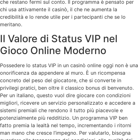
che restano fermi sul conto. Il programma è pensato per
chi usa attivamente il casinò, il che ne aumenta la
credibilità e lo rende utile per i partecipanti che se lo
meritano.
Il Valore di Status VIP nel
Gioco Online Moderno
Possedere lo status VIP in un casinò online oggi non è una
onorificenza da appendere al muro. È un ricompensa
concreto del peso del giocatore, che si converte in
privilegi pratici, ben oltre il classico bonus di benvenuto.
Per un italiano, questo vuol dire giocare con condizioni
migliori, ricevere un servizio personalizzato e accedere a
sistemi premiali che rendono il tutto più piacevole e
potenzialmente più redditizio. Un programma VIP ben
fatto premia la lealtà nel tempo, incrementando i ritorni
man mano che cresce l’impegno. Per valutarlo, bisogna