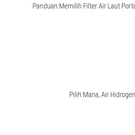
Panduan Memilih Filter Air Laut Port
Pilih Mana, Air Hidrogen