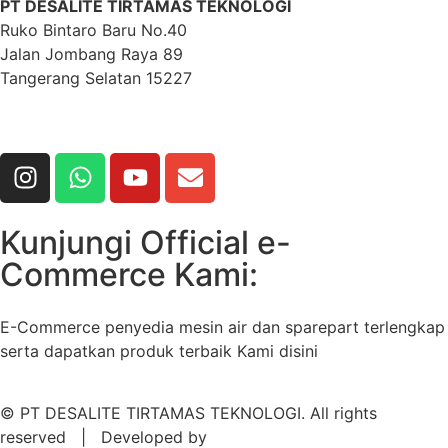
PT DESALITE TIRTAMAS TEKNOLOGI
Ruko Bintaro Baru No.40
Jalan Jombang Raya 89
Tangerang Selatan 15227
info@desalite.co.id
021-22211833 (Hunting)
Kunjungi Official e-
Commerce Kami:
E-Commerce penyedia mesin air dan sparepart terlengkap
serta dapatkan produk terbaik Kami disini
© PT DESALITE TIRTAMAS TEKNOLOGI. All rights
reserved | Developed by
KreasaStudio