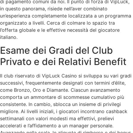
di pagamento comuni da noi. Il punto di forza di VipLuck,
in questo panorama, risiede nell’aver combinato
un’esperienza completamente localizzata a un programma
organizzato a livelli. Cerca di colmare lo spazio tra
l’offerta globale e le effettive necessità del giocatore
italiano.
Esame dei Gradi del Club
Privato e dei Relativi Benefit
Il club riservato di VipLuck Casino si sviluppa su vari gradi
successivi, frequentemente designati con termini d’élite,
come Bronzo, Oro e Diamante. Ciascun avanzamento
comporta un ammontare di scommesse cumulativo più
consistente. In cambio, sblocca un insieme di privilegi
migliore. Ai livelli iniziali, i giocatori incontrano cashback
settimanali con valori modesti ma effettivi, prelievi
accelerati e l’affidamento a un manager personale.
Avanzando nella scala, le aliquote di rimborso e dei bonus