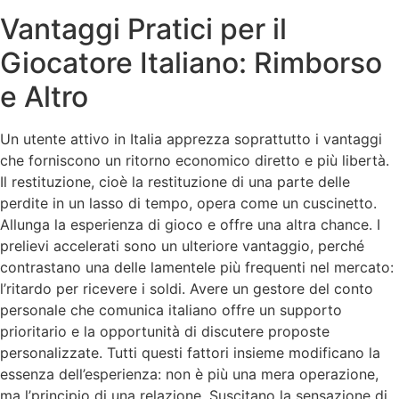
Vantaggi Pratici per il
Giocatore Italiano: Rimborso
e Altro
Un utente attivo in Italia apprezza soprattutto i vantaggi
che forniscono un ritorno economico diretto e più libertà.
Il restituzione, cioè la restituzione di una parte delle
perdite in un lasso di tempo, opera come un cuscinetto.
Allunga la esperienza di gioco e offre una altra chance. I
prelievi accelerati sono un ulteriore vantaggio, perché
contrastano una delle lamentele più frequenti nel mercato:
l’ritardo per ricevere i soldi. Avere un gestore del conto
personale che comunica italiano offre un supporto
prioritario e la opportunità di discutere proposte
personalizzate. Tutti questi fattori insieme modificano la
essenza dell’esperienza: non è più una mera operazione,
ma l’principio di una relazione. Suscitano la sensazione di