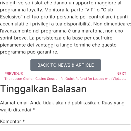
rivolgiti verso i slot che danno un apporto maggiore al
programma loyalty. Monitora la parte “VIP” o “Club
Esclusivo” nel tuo profilo personale per controllare i punti
accumulati e i privilegi a tua disponibilità. Non dimenticare:
l’avanzamento nel programma è una maratona, non uno
sprint breve. La persistenza è la base per usufruire
pienamente dei vantaggi a lungo termine che questo
programma può garantire.
BACK TO NEWS & ARTICLE
PREVIOUS
NEXT
The reason Glorion Casino Session Reminders Support New Zealand Mindful Players
Quick Refund for Losses with VipLuck Casino across United Kingdom
Tinggalkan Balasan
Alamat email Anda tidak akan dipublikasikan.
Ruas yang
wajib ditandai
*
Komentar
*