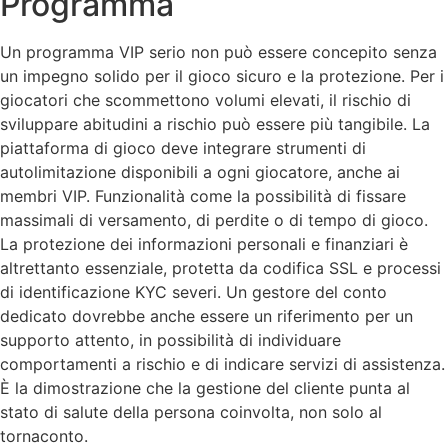
Programma
Un programma VIP serio non può essere concepito senza
un impegno solido per il gioco sicuro e la protezione. Per i
giocatori che scommettono volumi elevati, il rischio di
sviluppare abitudini a rischio può essere più tangibile. La
piattaforma di gioco deve integrare strumenti di
autolimitazione disponibili a ogni giocatore, anche ai
membri VIP. Funzionalità come la possibilità di fissare
massimali di versamento, di perdite o di tempo di gioco.
La protezione dei informazioni personali e finanziari è
altrettanto essenziale, protetta da codifica SSL e processi
di identificazione KYC severi. Un gestore del conto
dedicato dovrebbe anche essere un riferimento per un
supporto attento, in possibilità di individuare
comportamenti a rischio e di indicare servizi di assistenza.
È la dimostrazione che la gestione del cliente punta al
stato di salute della persona coinvolta, non solo al
tornaconto.