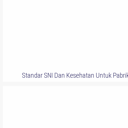
Standar SNI Dan Kesehatan Untuk Pabri