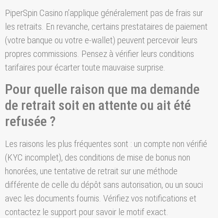
PiperSpin Casino n’applique généralement pas de frais sur
les retraits. En revanche, certains prestataires de paiement
(votre banque ou votre e-wallet) peuvent percevoir leurs
propres commissions. Pensez à vérifier leurs conditions
tarifaires pour écarter toute mauvaise surprise.
Pour quelle raison que ma demande
de retrait soit en attente ou ait été
refusée ?
Les raisons les plus fréquentes sont : un compte non vérifié
(KYC incomplet), des conditions de mise de bonus non
honorées, une tentative de retrait sur une méthode
différente de celle du dépôt sans autorisation, ou un souci
avec les documents fournis. Vérifiez vos notifications et
contactez le support pour savoir le motif exact.