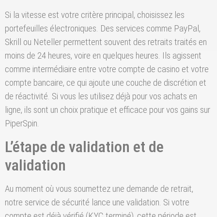
Si la vitesse est votre critère principal, choisissez les
portefeuilles électroniques. Des services comme PayPal,
Skrill ou Neteller permettent souvent des retraits traités en
moins de 24 heures, voire en quelques heures. Ils agissent
comme intermédiaire entre votre compte de casino et votre
compte bancaire, ce qui ajoute une couche de discrétion et
de réactivité. Si vous les utilisez déjà pour vos achats en
ligne, ils sont un choix pratique et efficace pour vos gains sur
PiperSpin.
L’étape de validation et de
validation
Au moment où vous soumettez une demande de retrait,
notre service de sécurité lance une validation. Si votre
compte est déjà vérifié (KYC terminé), cette période est