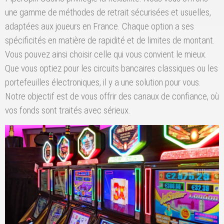
une gamme de méthodes de retrait sécurisées et usuelles,
adaptées aux joueurs en France. Chaque option a ses
spécificités en matière de rapidité et de limites de montant.
Vous pouvez ainsi choisir celle qui vous convient le mieux.
Que vous optiez pour les circuits bancaires classiques ou les
portefeuilles électroniques, il y a une solution pour vous.
Notre objectif est de vous offrir des canaux de confiance, où
vos fonds sont traités avec sérieux.