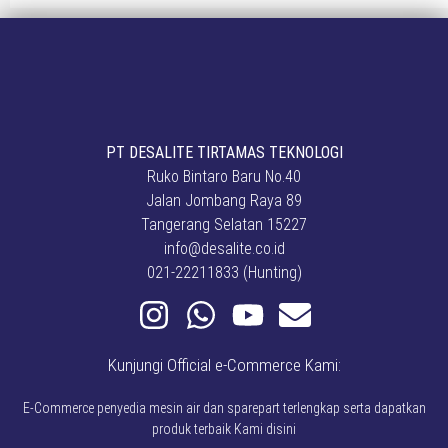
PT DESALITE TIRTAMAS TEKNOLOGI
Ruko Bintaro Baru No.40
Jalan Jombang Raya 89
Tangerang Selatan 15227
info@desalite.co.id
021-22211833 (Hunting)
Kunjungi Official e-Commerce Kami:
E-Commerce penyedia mesin air dan sparepart terlengkap serta dapatkan
produk terbaik Kami disini