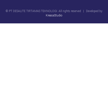
© PT DESALITE TIRTAMAS TEKNOLOGI. All rights reserved | Developed by
KreasaStudio