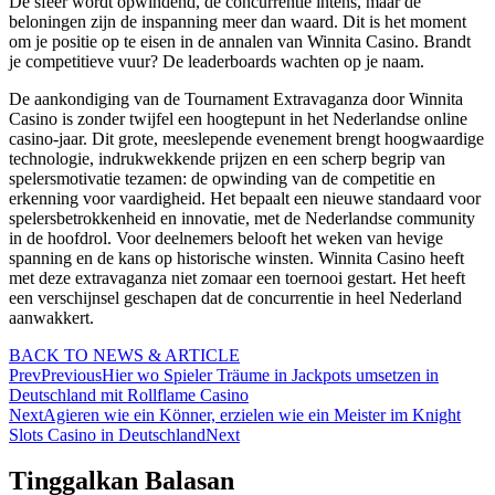
De sfeer wordt opwindend, de concurrentie intens, maar de
beloningen zijn de inspanning meer dan waard. Dit is het moment
om je positie op te eisen in de annalen van Winnita Casino. Brandt
je competitieve vuur? De leaderboards wachten op je naam.
De aankondiging van de Tournament Extravaganza door Winnita
Casino is zonder twijfel een hoogtepunt in het Nederlandse online
casino-jaar. Dit grote, meeslepende evenement brengt hoogwaardige
technologie, indrukwekkende prijzen en een scherp begrip van
spelersmotivatie tezamen: de opwinding van de competitie en
erkenning voor vaardigheid. Het bepaalt een nieuwe standaard voor
spelersbetrokkenheid en innovatie, met de Nederlandse community
in de hoofdrol. Voor deelnemers belooft het weken van hevige
spanning en de kans op historische winsten. Winnita Casino heeft
met deze extravaganza niet zomaar een toernooi gestart. Het heeft
een verschijnsel geschapen dat de concurrentie in heel Nederland
aanwakkert.
BACK TO NEWS & ARTICLE
Prev
Previous
Hier wo Spieler Träume in Jackpots umsetzen in
Deutschland mit Rollflame Casino
Next
Agieren wie ein Könner, erzielen wie ein Meister im Knight
Slots Casino in Deutschland
Next
Tinggalkan Balasan