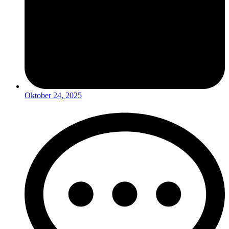
Oktober 24, 2025