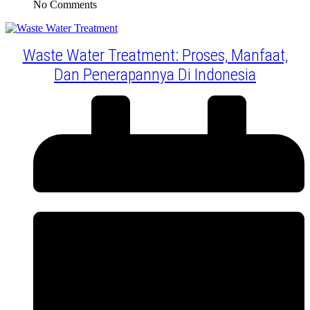
No Comments
Waste Water Treatment: Proses, Manfaat,
Dan Penerapannya Di Indonesia