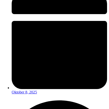
Oktober 8, 2025