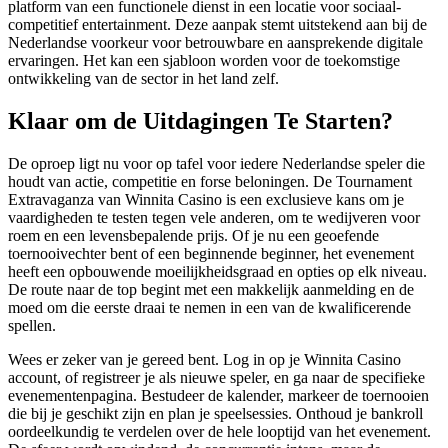
platform van een functionele dienst in een locatie voor sociaal-
competitief entertainment. Deze aanpak stemt uitstekend aan bij de
Nederlandse voorkeur voor betrouwbare en aansprekende digitale
ervaringen. Het kan een sjabloon worden voor de toekomstige
ontwikkeling van de sector in het land zelf.
Klaar om de Uitdagingen Te Starten?
De oproep ligt nu voor op tafel voor iedere Nederlandse speler die
houdt van actie, competitie en forse beloningen. De Tournament
Extravaganza van Winnita Casino is een exclusieve kans om je
vaardigheden te testen tegen vele anderen, om te wedijveren voor
roem en een levensbepalende prijs. Of je nu een geoefende
toernooivechter bent of een beginnende beginner, het evenement
heeft een opbouwende moeilijkheidsgraad en opties op elk niveau.
De route naar de top begint met een makkelijk aanmelding en de
moed om die eerste draai te nemen in een van de kwalificerende
spellen.
Wees er zeker van je gereed bent. Log in op je Winnita Casino
account, of registreer je als nieuwe speler, en ga naar de specifieke
evenementenpagina. Bestudeer de kalender, markeer de toernooien
die bij je geschikt zijn en plan je speelsessies. Onthoud je bankroll
oordeelkundig te verdelen over de hele looptijd van het evenement.