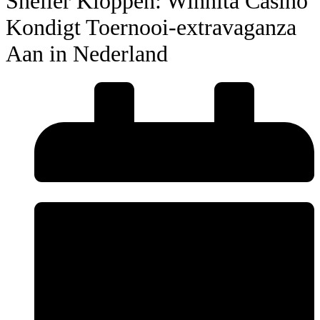
Sneller Kloppen: Winnita Casino
Kondigt Toernooi-extravaganza
Aan in Nederland