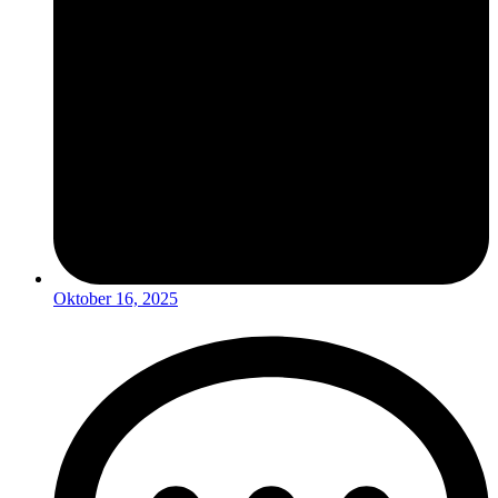
Oktober 16, 2025