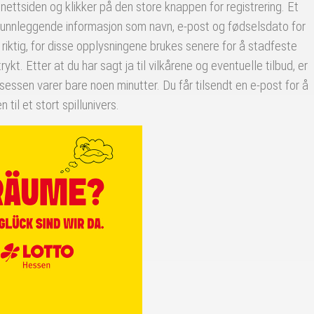
 nettsiden og klikker på den store knappen for registrering. Et
runnleggende informasjon som navn, e-post og fødselsdato for
riktig, for disse opplysningene brukes senere for å stadfeste
kt. Etter at du har sagt ja til vilkårene og eventuelle tilbud, er
essen varer bare noen minutter. Du får tilsendt en e-post for å
til et stort spillunivers.