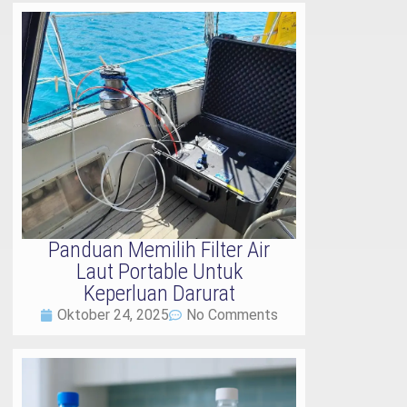
Panduan Memilih Filter Air
Laut Portable Untuk
Keperluan Darurat
Oktober 24, 2025
No Comments