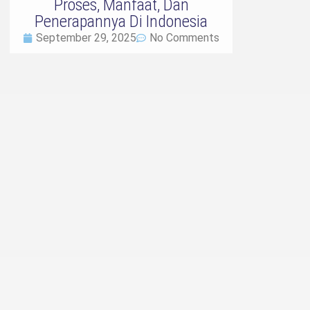
Proses, Manfaat, Dan
Penerapannya Di Indonesia
September 29, 2025
No Comments