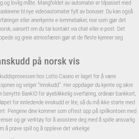
rygg og lovlig måte. Mangfoldet av automater er tilpasset med
tmaskinene til nye videoautomater fylt av bonuser. Du kan også
føringer eller anerkjente e-lommebøker, noe som gjør det
norsk, uansett om du tar kontakt via chat eller e-post. Det
lappede og greie atmosfæren gjør at de fleste kjenner seg
innskudd på norsk vis
nnskuddsprosessen hos Lotto Casino er laget for å være
ksjonen og velger “Innskudd”. Her oppdager du kjente og sikre
 benytte BankID for øyeblikkelig overføring, ordinær bankkort,
eløpet for innledende innskudd er lite, så du må ikke starte med
kkert. Pengene dine kommer som oftest opp på spillkontoen med
renser og gir verktøy for å assistere deg med å spille ansvarlig
m å prøve spill og å oppleve det virkelige.