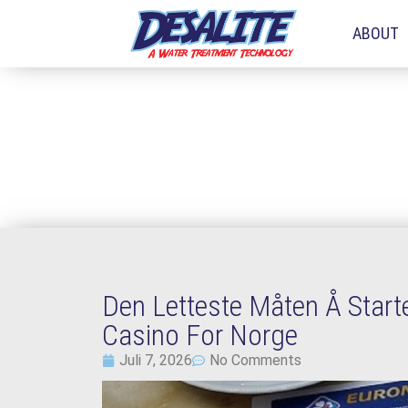
ABOUT
Den Letteste Måten Å Starte
Casino For Norge
Juli 7, 2026
No Comments