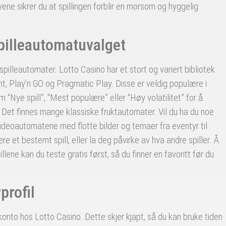
yene sikrer du at spillingen forblir en morsom og hyggelig
spilleautomatuvalget
 spilleautomater. Lotto Casino har et stort og variert bibliotek
t, Play’n GO og Pragmatic Play. Disse er veldig populære i
“Nye spill”, “Mest populære” eller “Høy volatilitet” for å
 Det finnes mange klassiske fruktautomater. Vil du ha du noe
deoautomatene med flotte bilder og temaer fra eventyr til
re et bestemt spill, eller la deg påvirke av hva andre spiller. Å
ene kan du teste gratis først, så du finner en favoritt før du
profil
 konto hos Lotto Casino. Dette skjer kjapt, så du kan bruke tiden