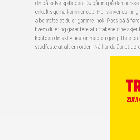
din på selve spillingen. Du går inn på den norske
enkelt skjema kommer opp. Her skriver du inn g
å bekrefte at du er gammel nok. Pass på å føre 
hvem du er og garantere at uttakene dine skjer try
kontoen din aktiv nesten med en gang. Hele pros
stadfeste at alt er i orden. Nå har du åpnet døren 