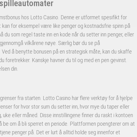
spilleautomater
komstbonus hos Lotto Casino. Denne er utformet spesifikt for
t kan for eksempel være like penger og kostnadsfrie spinn på
 du som regel taste inn en kode når du setter inn penger, eller
gjennomgå vilkårene nøye. Særlig bør du se på
d. Ved å benytte bonusen på en strategisk måte, kan du skaffe
ll du foretrekker. Kanskje havner du til og med en pen gevinst.
lsen din.
 grenser fra starten. Lotto Casino har flere verktøy for å hjelpe
nser for hvor stor sum du setter inn, hvor mye du taper eller
, uke eller måned. Disse innstillingene finner du raskt i kontoen
så be om å bli sperret en periode. Plattformen poengterer om at
tjene penger på. Det er lurt å alltid holde seg innenfor et