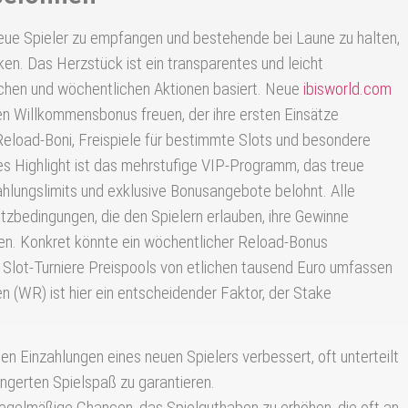
 neue Spieler zu empfangen und bestehende bei Laune zu halten,
en. Das Herzstück ist ein transparentes und leicht
ichen und wöchentlichen Aktionen basiert. Neue
ibisworld.com
gen Willkommensbonus freuen, der ihre ersten Einsätze
Reload-Boni, Freispiele für bestimmte Slots und besondere
res Highlight ist das mehrstufige VIP-Programm, das treue
zahlungslimits und exklusive Bonusangebote belohnt. Alle
zbedingungen, die den Spielern erlauben, ihre Gewinne
sen. Konkret könnte ein wöchentlicher Reload-Bonus
 Slot-Turniere Preispools von etlichen tausend Euro umfassen
(WR) ist hier ein entscheidender Faktor, der Stake
en Einzahlungen eines neuen Spielers verbessert, oft unterteilt
ngerten Spielspaß zu garantieren.
egelmäßige Chancen, das Spielguthaben zu erhöhen, die oft an