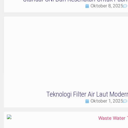
Oktober 8, 2025
Teknologi Filter Air Laut Moder
Oktober 1, 2025