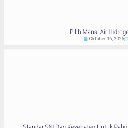
Pilih Mana, Air Hidroge
Oktober 16, 2025
Standar SNI Dan Kesehatan Untuk Pabr