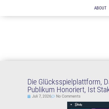
ABOUT
Die Glücksspielplattform, 
Publikum Honoriert, Ist Sta
Juli 7, 2026
No Comments