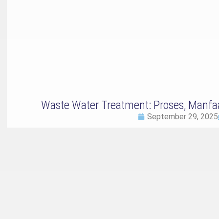
Waste Water Treatment: Proses, Manfa
September 29, 2025