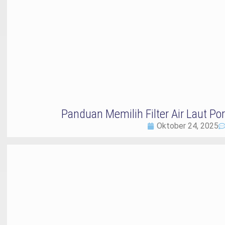
Panduan Memilih Filter Air Laut Po
Oktober 24, 2025