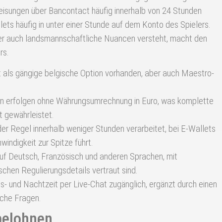
eisungen über Bancontact häufig innerhalb von 24 Stunden
ets häufig in unter einer Stunde auf dem Konto des Spielers.
 der auch landsmannschaftliche Nuancen versteht, macht den
rs.
 als gängige belgische Option vorhanden, aber auch Maestro-
gen erfolgen ohne Währungsumrechnung in Euro, was komplette
 gewährleistet.
er Regel innerhalb weniger Stunden verarbeitet, bei E-Wallets
windigkeit zur Spitze führt.
uf Deutsch, Französisch und anderen Sprachen, mit
schen Regulierungsdetails vertraut sind.
ges- und Nachtzeit per Live-Chat zugänglich, ergänzt durch einen
sche Fragen.
 belohnen