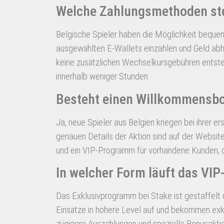
Welche Zahlungsmethoden ste
Belgische Spieler haben die Möglichkeit beque
ausgewählten E-Wallets einzahlen und Geld abhe
keine zusätzlichen Wechselkursgebühren entsteh
innerhalb weniger Stunden.
Besteht einen Willkommensbon
Ja, neue Spieler aus Belgien kriegen bei ihrer 
genauen Details der Aktion sind auf der Websi
und ein VIP-Programm für vorhandene Kunden, di
In welcher Form läuft das VI
Das Exklusivprogramm bei Stake ist gestaffelt u
Einsätze in höhere Level auf und bekommen exkl
zügigere Auszahlungen und spezielle Bonusaktion