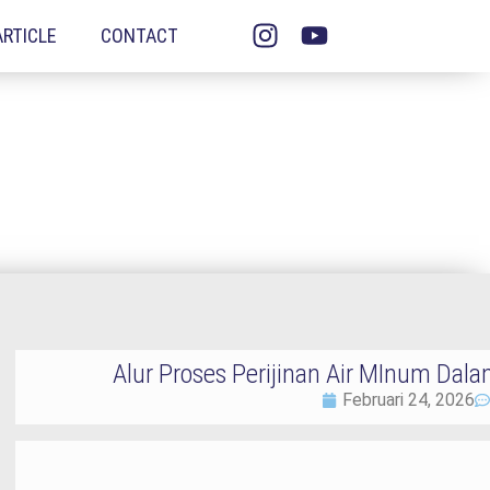
ARTICLE
CONTACT
Alur Proses Perijinan Air MInum D
Februari 24, 2026