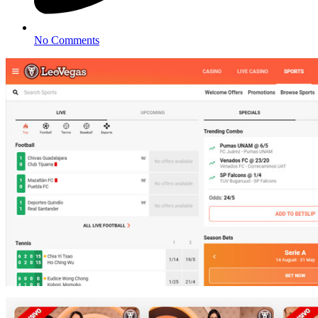
No Comments