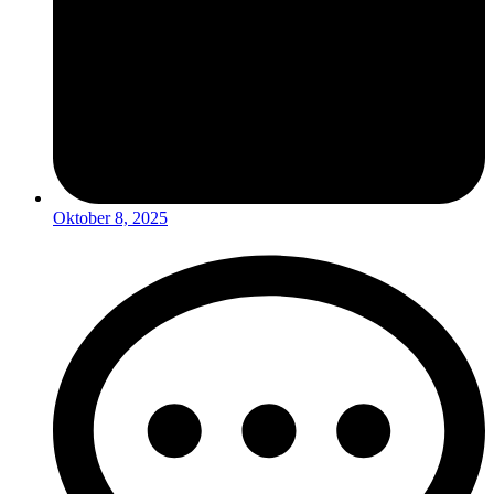
Oktober 8, 2025