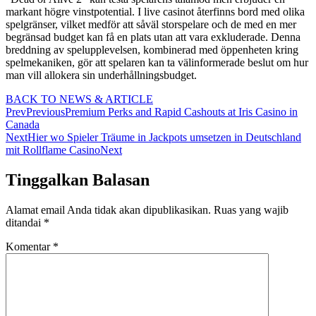
markant högre vinstpotential. I live casinot återfinns bord med olika
spelgränser, vilket medför att såväl storspelare och de med en mer
begränsad budget kan få en plats utan att vara exkluderade. Denna
breddning av spelupplevelsen, kombinerad med öppenheten kring
spelmekaniken, gör att spelaren kan ta välinformerade beslut om hur
man vill allokera sin underhållningsbudget.
BACK TO NEWS & ARTICLE
Prev
Previous
Premium Perks and Rapid Cashouts at Iris Casino in
Canada
Next
Hier wo Spieler Träume in Jackpots umsetzen in Deutschland
mit Rollflame Casino
Next
Tinggalkan Balasan
Alamat email Anda tidak akan dipublikasikan.
Ruas yang wajib
ditandai
*
Komentar
*