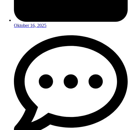
Oktober 16, 2025