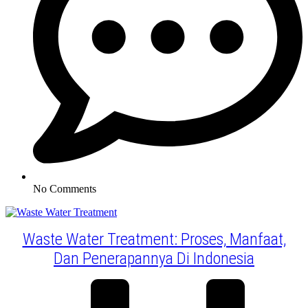
No Comments
Waste Water Treatment: Proses, Manfaat,
Dan Penerapannya Di Indonesia