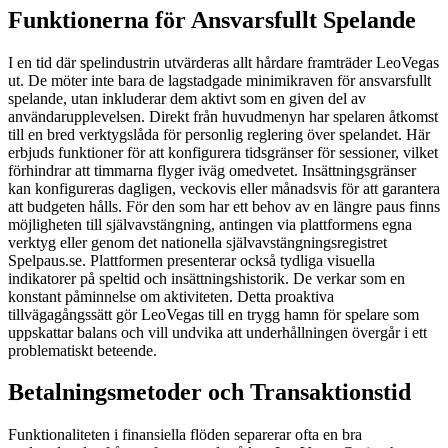
Funktionerna för Ansvarsfullt Spelande
I en tid där spelindustrin utvärderas allt hårdare framträder LeoVegas
ut. De möter inte bara de lagstadgade minimikraven för ansvarsfullt
spelande, utan inkluderar dem aktivt som en given del av
användarupplevelsen. Direkt från huvudmenyn har spelaren åtkomst
till en bred verktygslåda för personlig reglering över spelandet. Här
erbjuds funktioner för att konfigurera tidsgränser för sessioner, vilket
förhindrar att timmarna flyger iväg omedvetet. Insättningsgränser
kan konfigureras dagligen, veckovis eller månadsvis för att garantera
att budgeten hålls. För den som har ett behov av en längre paus finns
möjligheten till självavstängning, antingen via plattformens egna
verktyg eller genom det nationella självavstängningsregistret
Spelpaus.se. Plattformen presenterar också tydliga visuella
indikatorer på speltid och insättningshistorik. De verkar som en
konstant påminnelse om aktiviteten. Detta proaktiva
tillvägagångssätt gör LeoVegas till en trygg hamn för spelare som
uppskattar balans och vill undvika att underhållningen övergår i ett
problematiskt beteende.
Betalningsmetoder och Transaktionstid
Funktionaliteten i finansiella flöden separerar ofta en bra