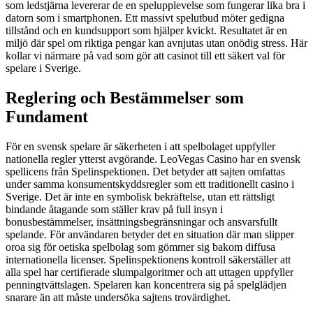
som ledstjärna levererar de en spelupplevelse som fungerar lika bra i
datorn som i smartphonen. Ett massivt spelutbud möter gedigna
tillstånd och en kundsupport som hjälper kvickt. Resultatet är en
miljö där spel om riktiga pengar kan avnjutas utan onödig stress. Här
kollar vi närmare på vad som gör att casinot till ett säkert val för
spelare i Sverige.
Reglering och Bestämmelser som
Fundament
För en svensk spelare är säkerheten i att spelbolaget uppfyller
nationella regler ytterst avgörande. LeoVegas Casino har en svensk
spellicens från Spelinspektionen. Det betyder att sajten omfattas
under samma konsumentskyddsregler som ett traditionellt casino i
Sverige. Det är inte en symbolisk bekräftelse, utan ett rättsligt
bindande åtagande som ställer krav på full insyn i
bonusbestämmelser, insättningsbegränsningar och ansvarsfullt
spelande. För användaren betyder det en situation där man slipper
oroa sig för oetiska spelbolag som gömmer sig bakom diffusa
internationella licenser. Spelinspektionens kontroll säkerställer att
alla spel har certifierade slumpalgoritmer och att uttagen uppfyller
penningtvättslagen. Spelaren kan koncentrera sig på spelglädjen
snarare än att måste undersöka sajtens trovärdighet.