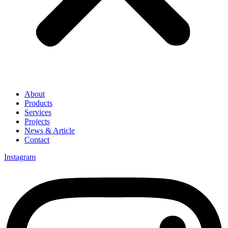
About
Products
Services
Projects
News & Article
Contact
Instagram