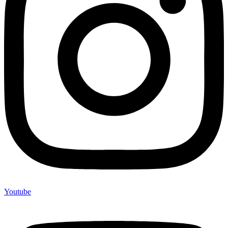
Youtube