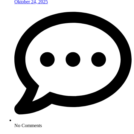
Oktober 24, 2025
No Comments