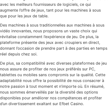
avec les meilleurs fournisseurs de logiciels, ce qui
augmente l’offre de jeux, tant pour les machines à sous
que pour les jeux de table.
Des machines à sous traditionnelles aux machines à sous
vidéo innovantes, nous proposons un vaste choix qui
révitalise constamment l’expérience de jeu. De plus, la
plateforme présente des jeux avec croupiers en direct,
donnant l’occasion de prendre part à des parties en temps
réel depuis chez soi.
De plus, sa compatibilité avec diverses plateformes de jeu
nous assure de profiter de nos jeux préférés sur PC,
tablettes ou mobiles sans compromis sur la qualité. Cette
adaptabilité nous offre la possibilité de nous consacrer à
notre passion à tout moment et n’importe où. En résumé,
nous sommes émerveillés par la diversité des options
disponibles pour améliorer nos compétences et profiter
d’un divertissement exaltant sur Efbet Casino.