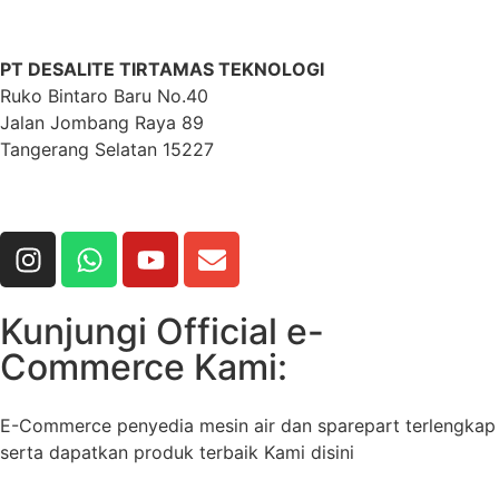
PT DESALITE TIRTAMAS TEKNOLOGI
Ruko Bintaro Baru No.40
Jalan Jombang Raya 89
Tangerang Selatan 15227
info@desalite.co.id
021-22211833 (Hunting)
Kunjungi Official e-
Commerce Kami:
E-Commerce penyedia mesin air dan sparepart terlengkap
serta dapatkan produk terbaik Kami disini