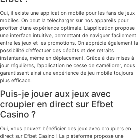
Oui, il existe une application mobile pour les fans de jeux
mobiles. On peut la télécharger sur nos appareils pour
profiter d’une expérience optimale. L’application propose
une interface intuitive, permettant de naviguer facilement
entre les jeux et les promotions. On apprécie également la
possibilité d’effectuer des dépôts et des retraits
instantanés, même en déplacement. Grâce à des mises à
jour régulières, l’application ne cesse de s’améliorer, nous
garantissant ainsi une expérience de jeu mobile toujours
plus efficace.
Puis-je jouer aux jeux avec
croupier en direct sur Efbet
Casino ?
Oui, vous pouvez bénéficier des jeux avec croupiers en
direct sur Efbet Casino ! La plateforme propose une