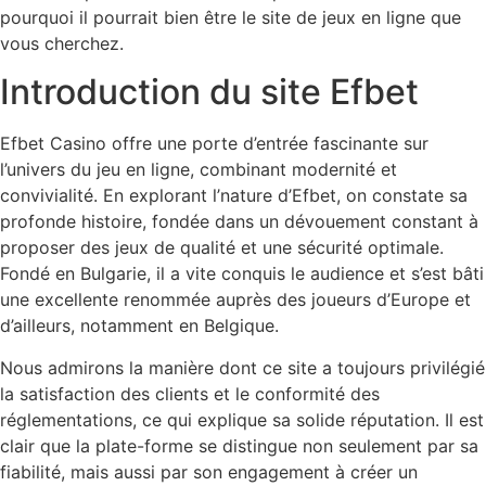
pourquoi il pourrait bien être le site de jeux en ligne que
vous cherchez.
Introduction du site Efbet
Efbet Casino offre une porte d’entrée fascinante sur
l’univers du jeu en ligne, combinant modernité et
convivialité. En explorant l’nature d’Efbet, on constate sa
profonde histoire, fondée dans un dévouement constant à
proposer des jeux de qualité et une sécurité optimale.
Fondé en Bulgarie, il a vite conquis le audience et s’est bâti
une excellente renommée auprès des joueurs d’Europe et
d’ailleurs, notamment en Belgique.
Nous admirons la manière dont ce site a toujours privilégié
la satisfaction des clients et le conformité des
réglementations, ce qui explique sa solide réputation. Il est
clair que la plate-forme se distingue non seulement par sa
fiabilité, mais aussi par son engagement à créer un