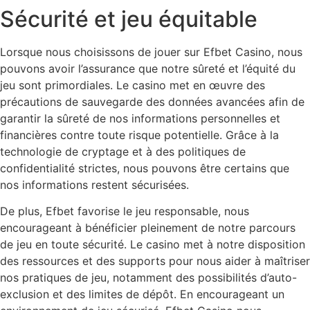
Sécurité et jeu équitable
Lorsque nous choisissons de jouer sur Efbet Casino, nous
pouvons avoir l’assurance que notre sûreté et l’équité du
jeu sont primordiales. Le casino met en œuvre des
précautions de sauvegarde des données avancées afin de
garantir la sûreté de nos informations personnelles et
financières contre toute risque potentielle. Grâce à la
technologie de cryptage et à des politiques de
confidentialité strictes, nous pouvons être certains que
nos informations restent sécurisées.
De plus, Efbet favorise le jeu responsable, nous
encourageant à bénéficier pleinement de notre parcours
de jeu en toute sécurité. Le casino met à notre disposition
des ressources et des supports pour nous aider à maîtriser
nos pratiques de jeu, notamment des possibilités d’auto-
exclusion et des limites de dépôt. En encourageant un