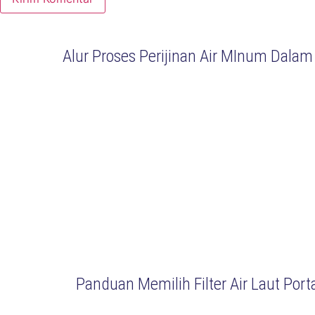
Alur Proses Perijinan Air MInum Dal
Panduan Memilih Filter Air Laut Port