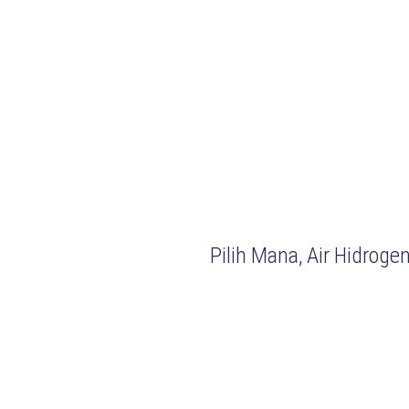
Pilih Mana, Air Hidrogen