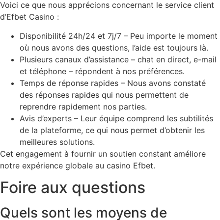
Voici ce que nous apprécions concernant le service client
d’Efbet Casino :
Disponibilité 24h/24 et 7j/7 – Peu importe le moment
où nous avons des questions, l’aide est toujours là.
Plusieurs canaux d’assistance – chat en direct, e-mail
et téléphone – répondent à nos préférences.
Temps de réponse rapides – Nous avons constaté
des réponses rapides qui nous permettent de
reprendre rapidement nos parties.
Avis d’experts – Leur équipe comprend les subtilités
de la plateforme, ce qui nous permet d’obtenir les
meilleures solutions.
Cet engagement à fournir un soutien constant améliore
notre expérience globale au casino Efbet.
Foire aux questions
Quels sont les moyens de