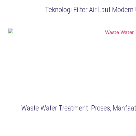
Teknologi Filter Air Laut Modern
Waste Water Treatment: Proses, Manfaat