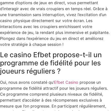
gamme d’options de jeux en direct, vous permettant
d’interagir avec de vrais croupiers en temps réel. Grâce à
une transmission sans interruption, vivez l’excitation d’un
casino physique directement sur votre écran. Les
interactions avec les croupiers enrichissent votre
expérience de jeu, la rendant plus immersive et palpitante.
Plongez dans l’expérience du jeu en direct et améliorez
votre stratégie à chaque session !
Le casino Efbet propose-t-il un
programme de fidélité pour les
joueurs réguliers ?
Oui, nous avons constaté qu’
Efbet Casino
propose un
programme de fidélité attractif pour les joueurs réguliers.
Ce programme comprend plusieurs niveaux de fidélité,
permettant d’accéder à des récompenses exclusives à
mesure que l’on progresse. En participant régulièrement,