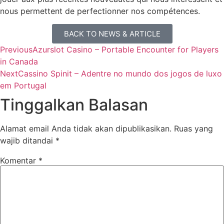
nous permettent de perfectionner nos compétences.
BACK TO NEWS & ARTICLE
Previous
Azurslot Casino – Portable Encounter for Players
in Canada
Next
Cassino Spinit – Adentre no mundo dos jogos de luxo
em Portugal
Tinggalkan Balasan
Alamat email Anda tidak akan dipublikasikan.
Ruas yang
wajib ditandai
*
Komentar
*