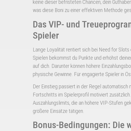
keine dieser befristeten Chancen, dein Guthabe
was diese Boni zu einer effektiven Methode gest
Das VIP- und Treueprogram
Spieler
Lange Loyalität rentiert sich bei Need for Slo
Spielen bekommst du Punkte und erhöhst deinen
auf dich. Darunter können höhere Einzahlungsboni
physische Gewinne. Für engagierte Spieler in Ös
Der Einstieg passiert in der Regel automatisch m
Fortschritts im Spielerprofil motiviert zusätzli
Auszahlungslimits, die an höhere VIP-Stufen gekop
größere Einsätze tätigen.
Bonus-Bedingungen: Die w