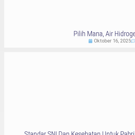
Pilih Mana, Air Hidroge
Oktober 16, 2025
Standar SNI Dan Kesehatan Untuk Pabr