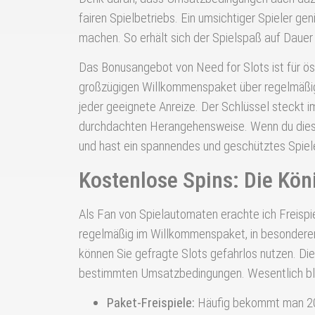
fairen Spielbetriebs. Ein umsichtiger Spieler gen
machen. So erhält sich der Spielspaß auf Dauer
Das Bonusangebot von Need for Slots ist für öst
großzügigen Willkommenspaket über regelmäßig
jeder geeignete Anreize. Der Schlüssel steckt 
durchdachten Herangehensweise. Wenn du diese
und hast ein spannendes und geschütztes Spieler
Kostenlose Spins: Die Köni
Als Fan von Spielautomaten erachte ich Freispi
regelmäßig im Willkommenspaket, in besonderen
können Sie gefragte Slots gefahrlos nutzen. Di
bestimmten Umsatzbedingungen. Wesentlich bleib
Paket-Freispiele:
Häufig bekommt man 20, 