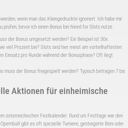
werden, wenn man das Kleingedruckte ignoriert. Ich habe mir
 prüfen, bevor ich einen Bonus bei Need for Slots nutze:
uss der Bonus umgesetzt werden? Ein Beispiel ist 30x.
e viel Prozent bei? Slots sind hier meist am vorteilhaftesten.
 den Einsatz pro Runde während der Bonusphase? Oft liegt
s muss der Bonus freigespielt werden? Typisch betragen 7 bis
elle Aktionen für einheimische
dem österreichischen Festkalender. Rund um Festtage wie den
pernball gibt es oft spezielle Turniere, gesteigerte Boni oder