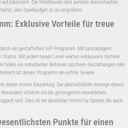
n aufzubessern. Die Konditionen sind zumeist überschaubar,
altet, dein Spielbudget zu zu vergrößern.
m: Exklusive Vorteile für treue
ts durch ein gestaffeltes VIP-Programm. Mit beständigem
 Status. Mit jedem neuen Level warten exklusivere Vorteile
 fallen, ein individueller Betreuer, raschere Auszahlungen oder
terreich ist dieses Programm ein echter Gewinn.
it deiner ersten Einzahlung. Die übersichtliche Anzeige deines
ch. Besonders schätze ich die gesteigerten monatlichen
pelt sind. Dies ist ein deutlicher Vorteil für Spieler, die auch
esentlichsten Punkte für einen