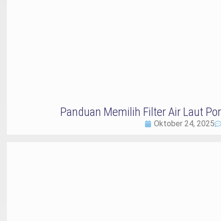
Panduan Memilih Filter Air Laut Po
Oktober 24, 2025