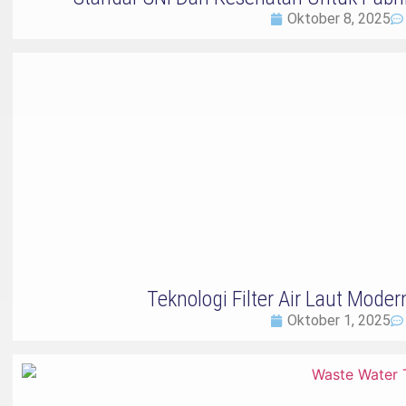
Oktober 8, 2025
Teknologi Filter Air Laut Moder
Oktober 1, 2025