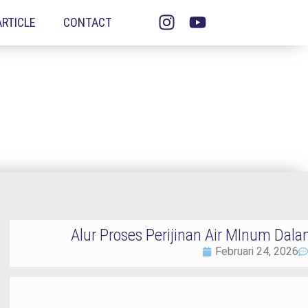
ARTICLE
CONTACT
Alur Proses Perijinan Air MInum D
Februari 24, 2026