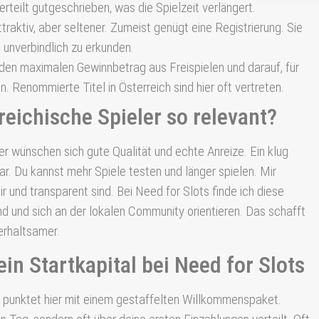
erteilt gutgeschrieben, was die Spielzeit verlängert.
raktiv, aber seltener. Zumeist genügt eine Registrierung. Sie
 unverbindlich zu erkunden.
en maximalen Gewinnbetrag aus Freispielen und darauf, für
 Renommierte Titel in Österreich sind hier oft vertreten.
reichische Spieler so relevant?
ler wünschen sich gute Qualität und echte Anreize. Ein klug
r. Du kannst mehr Spiele testen und länger spielen. Mir
ir und transparent sind. Bei Need for Slots finde ich diese
ind und sich an der lokalen Community orientieren. Das schafft
erhaltsamer.
n Startkapital bei Need for Slots
ts punktet hier mit einem gestaffelten Willkommenspaket.