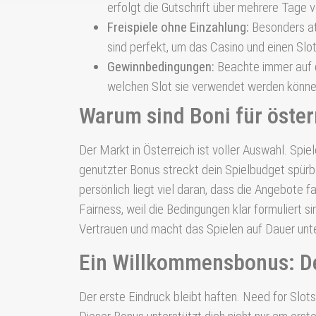
erfolgt die Gutschrift über mehrere Tage v
Freispiele ohne Einzahlung:
Besonders att
sind perfekt, um das Casino und einen Slot
Gewinnbedingungen:
Beachte immer auf d
welchen Slot sie verwendet werden können.
Warum sind Boni für öster
Der Markt in Österreich ist voller Auswahl. Spie
genutzter Bonus streckt dein Spielbudget spürba
persönlich liegt viel daran, dass die Angebote fa
Fairness, weil die Bedingungen klar formuliert s
Vertrauen und macht das Spielen auf Dauer unt
Ein Willkommensbonus: Dei
Der erste Eindruck bleibt haften. Need for Slo