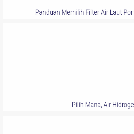
Panduan Memilih Filter Air Laut Po
Pilih Mana, Air Hidroge