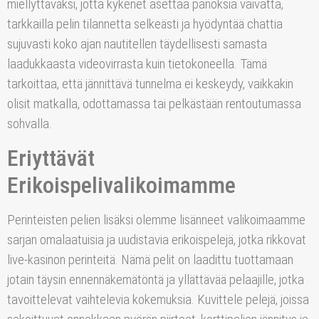
miellyttäväksi, jotta kykenet asettaa panoksia vaivatta,
tarkkailla pelin tilannetta selkeästi ja hyödyntää chattia
sujuvasti koko ajan nautitellen täydellisesti samasta
laadukkaasta videovirrasta kuin tietokoneella. Tämä
tarkoittaa, että jännittävä tunnelma ei keskeydy, vaikkakin
olisit matkalla, odottamassa tai pelkästään rentoutumassa
sohvalla.
Eriyttävät
Erikoispelivalikoimamme
Perinteisten pelien lisäksi olemme lisänneet valikoimaamme
sarjan omalaatuisia ja uudistavia erikoispelejä, jotka rikkovat
live-kasinon perinteitä. Nämä pelit on laadittu tuottamaan
jotain täysin ennennäkemätöntä ja yllättävää pelaajille, jotka
tavoittelevat vaihtelevia kokemuksia. Kuvittele pelejä, joissa