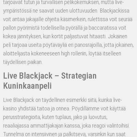
tarjoavat tutun ja turvallisen pelikokemuksen, mutta live-
ympäristössä ne saavat uuden ulottuvuuden. Blackjackissa
voit antaa jakajalle ohjeita käsimerkein, rulettissa voit seurää
pallon pyörimistä todellisella pyörällä ja baccaratissa voit
kokea jännityksen, kun kortit paljastuvat hitaasti. Jokainen
peli tarjoaa useita pöytäväyliä eri panosrajoilla, jotta jokainen,
aloittelijasta kokeneeseen high rolleriin, löytää itselleen
täydellisen paikan.
Live Blackjack – Strategian
Kuninkaanpeli
Live Blackjack on täydellinen esimerkki siitä, kuinka live-
kasino yhdistää taitoa ja onnea. Pöydillämme voit käyttää
perusstrategioita, kuten tuplaus, jako ja luovutus,
reaaliajassa ammattijakajan kanssa, joka reagoi valintoihisi.
Tunnelma on intensiivinen ja palkitseva, varsinkin kun saat