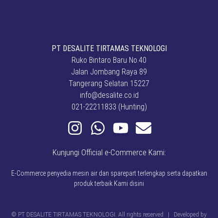
PT DESALITE TIRTAMAS TEKNOLOGI
Ruko Bintaro Baru No.40
Jalan Jombang Raya 89
Tangerang Selatan 15227
info@desalite.co.id
021-22211833 (Hunting)
Kunjungi Official e-Commerce Kami:
E-Commerce penyedia mesin air dan sparepart terlengkap serta dapatkan
produk terbaik Kami disini
© PT DESALITE TIRTAMAS TEKNOLOGI. All rights reserved | Developed by