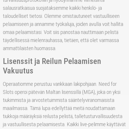
salausratkaisua suojataksemme kaikki henkilö- ja
taloudelliset tietosi. Olemme omistautuneet vastuulliseen
pelaamiseen ja annamme työkaluja, joiden avulla voit hallita
omaa pelaamistasi. Voit siis panostaa nauttimaan pelistä
täydellisessä mielenrauhassa, tietäen, että olet varmassa
ammattilaisten huomassa.
Lisenssit ja Reilun Pelaamisen
Vakuutus
Operaatiomme perustuu vankkaan lakipohjaan. Need for
Slots operoi pätevän Maltan lisenssillä (MGA), joka on yksi
tiukimmista ja arvostetuimmista sääntelyviranomaisista
maailmassa. Tämä lupa edellyttää meitä noudattamaan
tiukkoja määräyksiä reilusta pelistä, talletusturvallisuudesta
ja vastuullisesta pelaamisesta. Kaikki live-pelimme käyttävät