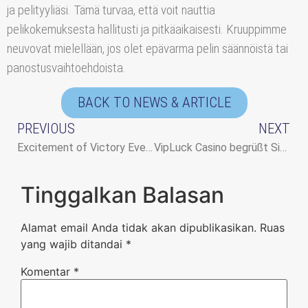
ja pelityyliäsi. Tämä turvaa, että voit nauttia
pelikokemuksesta hallitusti ja pitkäaikaisesti. Kruuppimme
neuvovat mielellään, jos olet epävarma pelin säännöistä tai
panostusvaihtoehdoista.
BACK TO NEWS & ARTICLE
PREVIOUS
NEXT
Excitement of Victory Every Day on Roulettino Casino for Finland
VipLuck Casino begrüßt Sie, das Vergnügen echter Gewinne in Deutschland zu erleben
Tinggalkan Balasan
Alamat email Anda tidak akan dipublikasikan.
Ruas
yang wajib ditandai
*
Komentar
*