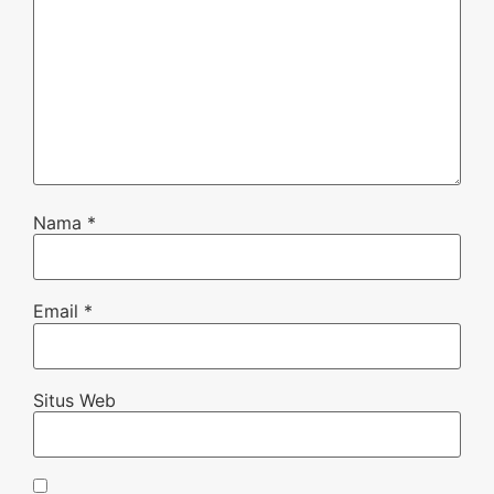
Nama
*
Email
*
Situs Web