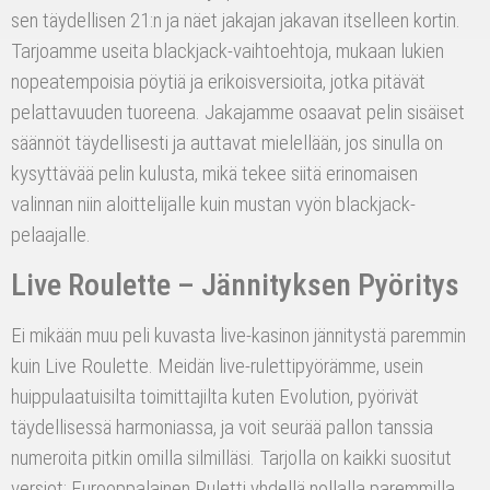
sen täydellisen 21:n ja näet jakajan jakavan itselleen kortin.
Tarjoamme useita blackjack-vaihtoehtoja, mukaan lukien
nopeatempoisia pöytiä ja erikoisversioita, jotka pitävät
pelattavuuden tuoreena. Jakajamme osaavat pelin sisäiset
säännöt täydellisesti ja auttavat mielellään, jos sinulla on
kysyttävää pelin kulusta, mikä tekee siitä erinomaisen
valinnan niin aloittelijalle kuin mustan vyön blackjack-
pelaajalle.
Live Roulette – Jännityksen Pyöritys
Ei mikään muu peli kuvasta live-kasinon jännitystä paremmin
kuin Live Roulette. Meidän live-rulettipyörämme, usein
huippulaatuisilta toimittajilta kuten Evolution, pyörivät
täydellisessä harmoniassa, ja voit seurää pallon tanssia
numeroita pitkin omilla silmilläsi. Tarjolla on kaikki suositut
versiot: Eurooppalainen Ruletti yhdellä nollalla paremmilla