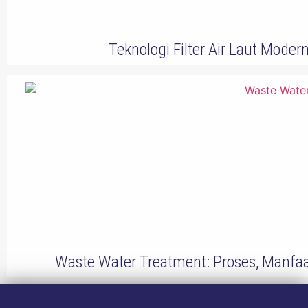
Teknologi Filter Air Laut Moder
Waste Water Treatment: Proses, Manfaa