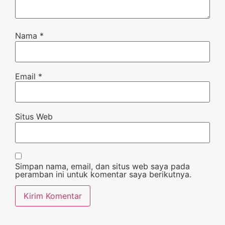
Nama
*
Email
*
Situs Web
Simpan nama, email, dan situs web saya pada
peramban ini untuk komentar saya berikutnya.