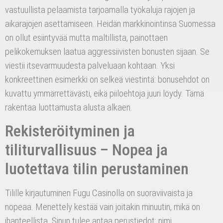
vastuullista pelaamista tarjoamalla työkaluja rajojen ja
aikarajojen asettamiseen. Heidän markkinointinsa Suomessa
on ollut esiintyvää mutta maltillista, painottaen
pelikokemuksen laatua aggressiivisten bonusten sijaan. Se
viestii itsevarmuudesta palveluaan kohtaan. Yksi
konkreettinen esimerkki on selkeä viestintä: bonusehdot on
kuvattu ymmärrettävästi, eikä piiloehtoja juuri löydy. Tämä
rakentaa luottamusta alusta alkaen.
Rekisteröityminen ja
tiliturvallisuus – Nopea ja
luotettava tilin perustaminen
Tilille kirjautuminen Fugu Casinolla on suoraviivaista ja
nopeaa. Menettely kestää vain joitakin minuutin, mikä on
ihanteellista. Sinun tulee antaa perustiedot: nimi,