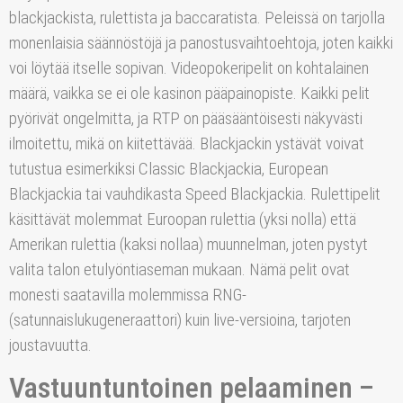
blackjackista, rulettista ja baccaratista. Peleissä on tarjolla
monenlaisia säännöstöjä ja panostusvaihtoehtoja, joten kaikki
voi löytää itselle sopivan. Videopokeripelit on kohtalainen
määrä, vaikka se ei ole kasinon pääpainopiste. Kaikki pelit
pyörivät ongelmitta, ja RTP on pääsääntöisesti näkyvästi
ilmoitettu, mikä on kiitettävää. Blackjackin ystävät voivat
tutustua esimerkiksi Classic Blackjackia, European
Blackjackia tai vauhdikasta Speed Blackjackia. Rulettipelit
käsittävät molemmat Euroopan rulettia (yksi nolla) että
Amerikan rulettia (kaksi nollaa) muunnelman, joten pystyt
valita talon etulyöntiaseman mukaan. Nämä pelit ovat
monesti saatavilla molemmissa RNG-
(satunnaislukugeneraattori) kuin live-versioina, tarjoten
joustavuutta.
Vastuuntuntoinen pelaaminen –