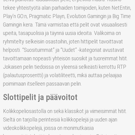
tekee yhteistyötä alan parhaiden toimijoiden, kuten NetEntin,
Play’n GO:n, Pragmatic Playn, Evolution Gamingin ja Big Time
Gamingin kera. Tämä varmistaa että pelit ovat visuaalisesti
upeita, tasapuolisia ja täynnä uusia ideoita. Valikoima on
ryhmitelty selkeisiin osastoihin, joten hittipelit tavoittavat
helposti. “Suosituimmat” ja “Uudet” -kategoriat avustavat
tavoittamaan nopeasti yhteisön suosikit ja tuoreimmat hitit.
Jokaisen pelin tiedoissa on yleensä selkeästi kerrottu RTP
(palautusprosentti) ja volatiliteetti, mikä auttaa pelaajaa
poimimaan itselleen passaavan pelin.
Slottipelit ja päävoitot
Kolikkopeliosastolla on sekä klassikot ja viimeisimmät hitit.
Sieltä on tarjolla perinteisiä kolikkopelejä ja uuden ajan
videokolikkopelejä, joissa on monimutkaisia