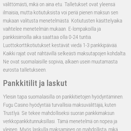
välittömästi, mikä on aina etu. Talletukset ovat yleensä
ilmaisia, mutta kotiutuksista voi periä pienen maksun sen
mukaan valitusta menetelmästä. Kotiutusten käsittelyaika
vaihtelee menetelmän mukaan. E-lompakoilla ja
pankkisiirroilla aika saattaa olla 0-24 tuntia.
Luottokorttikotiutukset kestävät viedä 1-3 pankkipäivää.
Kaikki rajat ovat nähtävillä selkeästi maksutapojen kohdalta.
Ne ovat suomalaisille sopivia, alkaen usein muutamasta
eurosta talletukseen.
Pankkitilit ja laskut
Yleisin tapa suomalaisilla on pankkitietojen hyödyntäminen.
Fugu Casino hyödyntää turvallisia maksuvälittäjiä, kuten
Trustlyä. Se tekee mahdolliseksi suoran pankkimaksun
verkkopankkitunnuksillasi. Tämä menetelmä on nopea ja
yleinen. Myös laskulla maksaminen on mahdollista, mikä