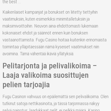
Kaikenlaiset kampanjat ja bonukset on liitetty tiettyihin
vaatimuksiin, kuten esimerkiksi minimitalletuksiin ja
maksimivoittoihin. Neuvon aina ehdottomasti lukemaan
kokonaiset ehdot ja säännöt ennen kuin bonuksen
vastaanottamista. Fugu Casino hoitaa kuitenkin erinomaista
toimintaa ylläpitäessään nämä kyseiset vaatimukset niin
avoimina. Tämä vähentää ikäviä yllätyksiä.
Pelitarjonta ja pelivalikoima –
Laaja valikoima suosittujen
pelien tarjoajia
Fugu Casinon vahvuus on epäilemättä sen pelivalikoima. Olen
tutkinut satoja nettikasinoita, ja tässä tarjonnassa näkyy
selvä painotus: laadukkaat pelit, ei pelkkä määrä. Kasino