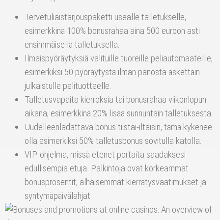
Tervetuliaistarjouspaketti usealle talletukselle,
esimerkkinä 100% bonusrahaa aina 500 euroon asti
ensimmäisellä talletuksella.
Ilmaispyöräytyksiä valituille tuoreille peliautomaateille,
esimerkiksi 50 pyöräytystä ilman panosta äskettäin
julkaistulle pelituotteelle.
Talletusvapaita kierroksia tai bonusrahaa viikonlopun
aikana, esimerkkinä 20% lisää sunnuntain talletuksesta.
Uudelleenladattava bonus tiistai-iltaisin, tämä kykenee
olla esimerkiksi 50% talletusbonus sovitulla katolla.
VIP-ohjelma, missä etenet portaita saadaksesi
edullisempia etuja. Palkintoja ovat korkeammat
bonusprosentit, alhaisemmat kierrätysvaatimukset ja
syntymäpäivälahjat.