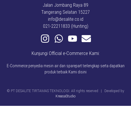
Jalan Jombang Raya 89
Tangerang Selatan 15227
info@desalite.co.id
021-22211833 (Hunting)
Kunjungi Official e-Commerce Kami:
E-Commerce penyedia mesin air dan sparepart terlengkap serta dapatkan
produk terbaik Kami disini
© PT DESALITE TIRTAMAS TEKNOLOGI. All rights reserved | Developed by
KreasaStudio