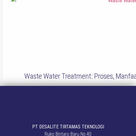
Waste Water Treatment: Proses, Manfaa
PT DESALITE TIRTAMAS TEKNOLOGI
Ruko Bintaro Baru No.40