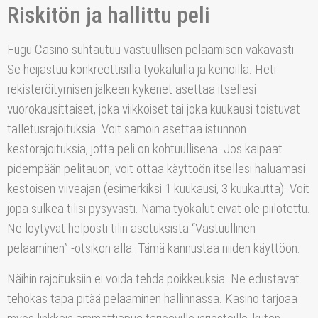
Riskitön ja hallittu peli
Fugu Casino suhtautuu vastuullisen pelaamisen vakavasti.
Se heijastuu konkreettisilla työkaluilla ja keinoilla. Heti
rekisteröitymisen jälkeen kykenet asettaa itsellesi
vuorokausittaiset, joka viikkoiset tai joka kuukausi toistuvat
talletusrajoituksia. Voit samoin asettaa istunnon
kestorajoituksia, jotta peli on kohtuullisena. Jos kaipaat
pidempään pelitauon, voit ottaa käyttöön itsellesi haluamasi
kestoisen viiveajan (esimerkiksi 1 kuukausi, 3 kuukautta). Voit
jopa sulkea tilisi pysyvästi. Nämä työkalut eivät ole piilotettu.
Ne löytyvät helposti tilin asetuksista “Vastuullinen
pelaaminen” -otsikon alla. Tämä kannustaa niiden käyttöön.
Näihin rajoituksiin ei voida tehdä poikkeuksia. Ne edustavat
tehokas tapa pitää pelaaminen hallinnassa. Kasino tarjoaa