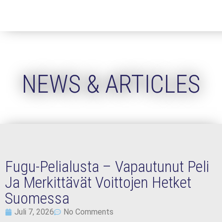
NEWS & ARTICLES
Fugu-Pelialusta – Vapautunut Peli
Ja Merkittävät Voittojen Hetket
Suomessa
Juli 7, 2026
No Comments