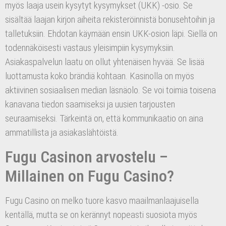
myös laaja usein kysytyt kysymykset (UKK) -osio. Se
sisältää laajan kirjon aiheita rekisteröinnistä bonusehtoihin ja
talletuksiin. Ehdotan käymään ensin UKK-osion läpi. Siellä on
todennäköisesti vastaus yleisimpiin kysymyksiin.
Asiakaspalvelun laatu on ollut yhtenäisen hyvää. Se lisää
luottamusta koko brändiä kohtaan. Kasinolla on myös
aktiivinen sosiaalisen median läsnäolo. Se voi toimia toisena
kanavana tiedon saamiseksi ja uusien tarjousten
seuraamiseksi. Tärkeintä on, että kommunikaatio on aina
ammatillista ja asiakaslähtöistä.
Fugu Casinon arvostelu –
Millainen on Fugu Casino?
Fugu Casino on melko tuore kasvo maailmanlaajuisella
kentällä, mutta se on kerännyt nopeasti suosiota myös