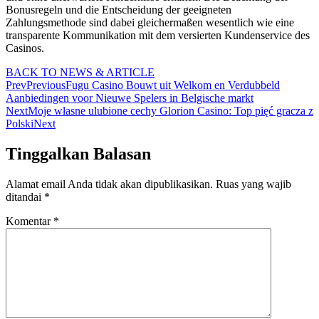
Bonusregeln und die Entscheidung der geeigneten
Zahlungsmethode sind dabei gleichermaßen wesentlich wie eine
transparente Kommunikation mit dem versierten Kundenservice des
Casinos.
BACK TO NEWS & ARTICLE
Prev
Previous
Fugu Casino Bouwt uit Welkom en Verdubbeld
Aanbiedingen voor Nieuwe Spelers in Belgische markt
Next
Moje własne ulubione cechy Glorion Casino: Top pięć gracza z
Polski
Next
Tinggalkan Balasan
Alamat email Anda tidak akan dipublikasikan.
Ruas yang wajib
ditandai
*
Komentar
*