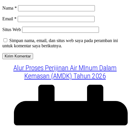
Nama
*
Email
*
Situs Web
Simpan nama, email, dan situs web saya pada peramban ini
untuk komentar saya berikutnya.
Alur Proses Perijinan Air MInum Dalam
Kemasan (AMDK) Tahun 2026