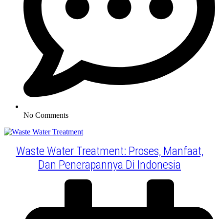
No Comments
Waste Water Treatment: Proses, Manfaat,
Dan Penerapannya Di Indonesia