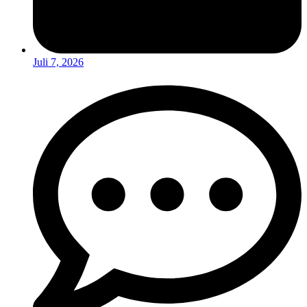
Juli 7, 2026