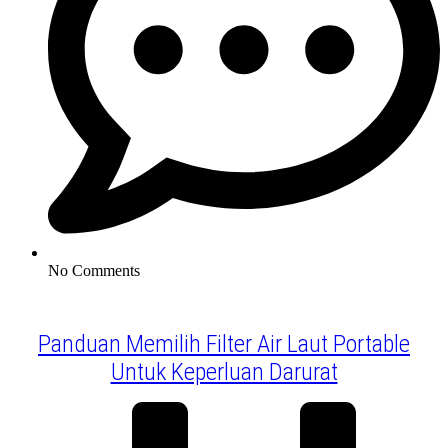
No Comments
Panduan Memilih Filter Air Laut Portable
Untuk Keperluan Darurat