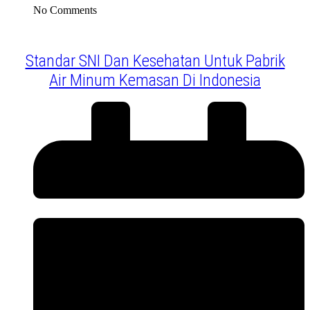
No Comments
Standar SNI Dan Kesehatan Untuk Pabrik
Air Minum Kemasan Di Indonesia