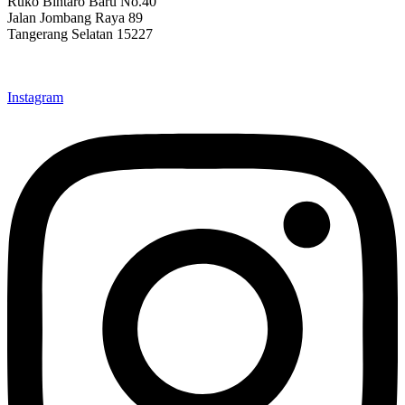
Ruko Bintaro Baru No.40
Jalan Jombang Raya 89
Tangerang Selatan 15227
info@desalite.co.id
021-22211833 (Hunting)
Instagram