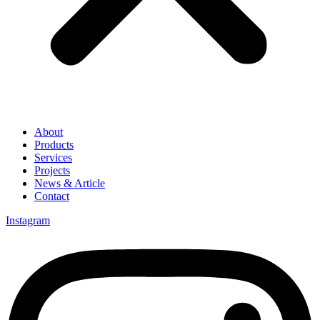
About
Products
Services
Projects
News & Article
Contact
Instagram