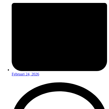
Februari 24, 2026