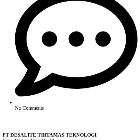
No Comments
PT DESALITE TIRTAMAS TEKNOLOGI