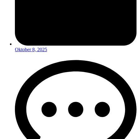
Oktober 8, 2025