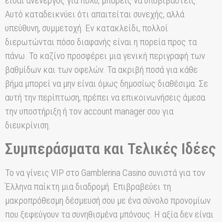
είσαι ανενεργός για πολύ, μπορείς να υποβιβαστείς.
Αυτό καταδεικνύει ότι απαιτείται συνεχής, αλλά
υπεύθυνη, συμμετοχή. Εν κατακλείδι, πολλοί
διερωτώνται πόσο διαφανής είναι η πορεία προς τα
πάνω. Το καζίνο προσφέρει μια γενική περιγραφή των
βαθμίδων και των οφελών. Τα ακριβή ποσά για κάθε
βήμα μπορεί να μην είναι όμως δημοσίως διαθέσιμα. Σε
αυτή την περίπτωση, πρέπει να επικοινωνήσεις άμεσα
την υποστήριξη ή τον account manager σου για
διευκρίνιση.
Συμπεράσματα και Τελικές Ιδέες
Το να γίνεις VIP στο Gamblerina Casino συνιστά για τον
Έλληνα παίκτη μια διαδρομή. Επιβραβεύει τη
μακροπρόθεσμη δέσμευσή σου με ένα σύνολο προνομίων
που ξεφεύγουν τα συνηθισμένα μπόνους. Η αξία δεν είναι