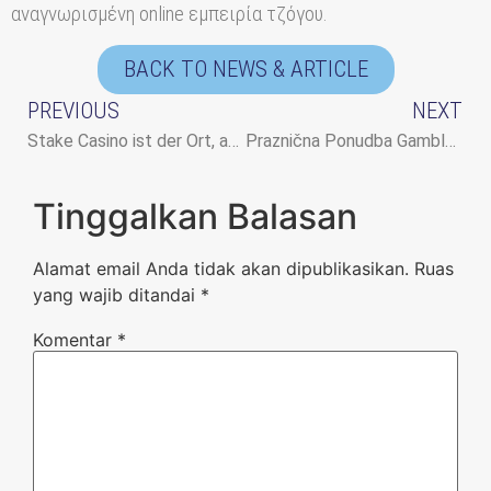
αναγνωρισμένη online εμπειρία τζόγου.
BACK TO NEWS & ARTICLE
PREVIOUS
NEXT
Stake Casino ist der Ort, an dem Top-Gewinne auf wahre Spannung in der Schweiz treffen
Praznična Ponudba Gamblerina Casino Gifts Special Treats to Slovenia Celebrants
Tinggalkan Balasan
Alamat email Anda tidak akan dipublikasikan.
Ruas
yang wajib ditandai
*
Komentar
*