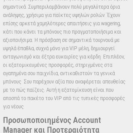
σημαντικά. Συμπεριλαμβάνουν πολύ μεγαλύτερα όρια
ανάληψης, χρήσιμα για παίκτες υψηλών ρολών. Έχουν
επίσης αρκετά χαμηλότερες απαιτήσεις για wagering,
κάτι που κάνει τα μπόνους πιο πραγματοποιήσιμα και
αξιοποιήσιμα. Η πρόσβαση σε σημαντικά τουρνουά με
υψηλά έπαθλα, συχνά μόνο για VIP μέλη, δημιουργεί
ανταγωνισμό και έξτρα ευκαιρίες για κέρδη. Επιπλέον,
οι εξατομικευμένες προσφορές, στηριγμένες στα
αγαπημένα σου παιχνίδια, αντικαθιστούν τα γενικά
μπόνους. Σου παρέχουν αξία που αναφέρεται απευθείας
με το πώς παίζεις. Αυτή η εξατομίκευση είναι που
αποσπά το πακέτο του VIP από τις τυπικές προσφορές
για νέους.
Προσωποποιημένος Account
Manager και Προτεραιότητα