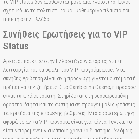
το VIP status δεν αισθάνεται μόνο αποκλειστικό. Είναι
σχετικό με το πολιτιστικό και καθημερινό πλαίσιο του
παίκτη στην Ελλάδα.
Συνήθεις Ερωτήσεις για το VIP
Status
Αρκετοί παίκτες στην Ελλάδα έχουν απορίες για τη
λειτουργία και τα οφέλη του VIP προγράμματος. Μια
συνήθης ερώτηση είναι αν η προαγωγή γίνεται αυτόματα ή
πρέπει να την ζητήσεις. Στο Gamblerina Casino, η πρόοδος
είναι τυπικά αυτόματη. Στηρίζεται στη συσσωρευμένη
δραστηριότητα και το σύστημα σε προάγει μόλις φτάσεις
τα κριτήρια της επόμενης βαθμίδας. Μια ακόμα ερώτηση
αφορά το αν τα VIP προνόμια είναι για πάντα. Γενικά, το
status παραμένει για κάποιο χρονικό διάστημα. Αν όμως