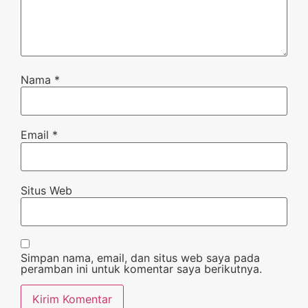
Nama
*
Email
*
Situs Web
Simpan nama, email, dan situs web saya pada
peramban ini untuk komentar saya berikutnya.