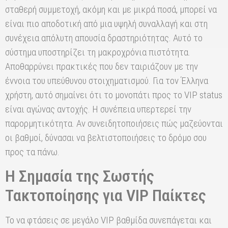
σταθερή συμμετοχή, ακόμη και με μικρά ποσά, μπορεί να
είναι πιο αποδοτική από μια υψηλή συναλλαγή και στη
συνέχεια απόλυτη απουσία δραστηριότητας. Αυτό το
σύστημα υποστηρίζει τη μακροχρόνια πιστότητα.
Αποθαρρύνει πρακτικές που δεν ταιριάζουν με την
έννοια του υπεύθυνου στοιχηματισμού. Για τον Έλληνα
χρήστη, αυτό σημαίνει ότι το μονοπάτι προς το VIP status
είναι αγώνας αντοχής. Η συνέπεια υπερτερεί την
παρορμητικότητα. Αν συνειδητοποιήσεις πώς μαζεύονται
οι βαθμοί, δύνασαι να βελτιστοποιήσεις το δρόμο σου
προς τα πάνω.
Η Σημασία της Σωστής
Τακτοποίησης για VIP Παίκτες
Το να φτάσεις σε μεγάλο VIP βαθμίδα συνεπάγεται και