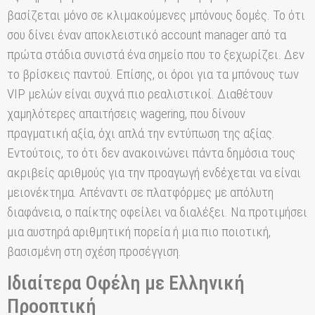
βασίζεται μόνο σε κλιμακούμενες μπόνους δομές. Το ότι
σου δίνει έναν αποκλειστικό account manager από τα
πρώτα στάδια συνιστά ένα σημείο που το ξεχωρίζει. Δεν
το βρίσκεις παντού. Επίσης, οι όροι για τα μπόνους των
VIP μελών είναι συχνά πιο ρεαλιστικοί. Διαθέτουν
χαμηλότερες απαιτήσεις wagering, που δίνουν
πραγματική αξία, όχι απλά την εντύπωση της αξίας.
Εντούτοις, το ότι δεν ανακοινώνει πάντα δημόσια τους
ακριβείς αριθμούς για την προαγωγή ενδέχεται να είναι
μειονέκτημα. Απέναντι σε πλατφόρμες με απόλυτη
διαφάνεια, ο παίκτης οφείλει να διαλέξει. Να προτιμήσει
μια αυστηρά αριθμητική πορεία ή μια πιο ποιοτική,
βασισμένη στη σχέση προσέγγιση.
Ιδιαίτερα Οφέλη με Ελληνική
Προοπτική