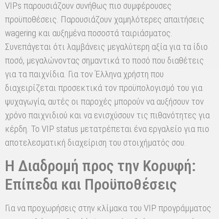
VIPs παρουσιάζουν συνήθως πιο συμφέρουσες
προϋποθέσεις. Παρουσιάζουν χαμηλότερες απαιτήσεις
wagering και αυξημένα ποσοστά ταιριάσματος.
Συνεπάγεται ότι λαμβάνεις μεγαλύτερη αξία για τα ίδιο
ποσό, μεγαλώνοντας σημαντικά το ποσό που διαθέτεις
για τα παιχνίδια. Για τον Έλληνα χρήστη που
διαχειρίζεται προσεκτικά τον προϋπολογισμό του για
ψυχαγωγία, αυτές οι παροχές μπορούν να αυξήσουν τον
χρόνο παιχνιδιού και να ενισχύσουν τις πιθανότητες για
κέρδη. Το VIP status μετατρέπεται ένα εργαλείο για πιο
αποτελεσματική διαχείριση του στοιχήματός σου.
Η Διαδρομή προς την Κορυφή:
Επίπεδα και Προϋποθέσεις
Για να προχωρήσεις στην κλίμακα του VIP προγράμματος