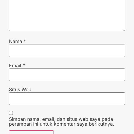
Nama
*
Email
*
Situs Web
Simpan nama, email, dan situs web saya pada
peramban ini untuk komentar saya berikutnya.