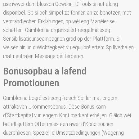
ass iwwer dem blossen Gewënn. D’Tools si net eleng
disponibel. Se si och simpel ze fonnen an ze benotzen, mat
verständlechen Erklärungen, op wéi eng Manéier se
schaffen. Gamblerina organiséiert reegelméisseg
Sensibilisatiounscampagnen grad op der Plattform. Si
weisen hin un d’Wichtegkeet vu equilibréiertem Spillverhalen,
mat neutralen Message déi fërderen.
Bonusopbau a lafend
Promotiounen
Gamblerina begréisst seng fresch Spiller mat engem
attraktiven Ukommensbonus. Dëse Bonus kann
d’Startkapital vun engem Kont markant erhéijen. Gläich wéi
bei all guttem Offer muss een awer d’Konditiounen
duerchliesen. Speziell d’Umsatzbedingungen (Wagering