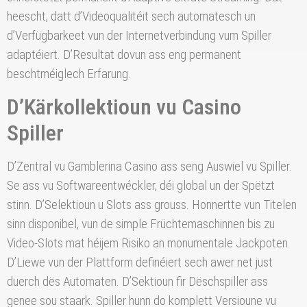
heescht, datt d’Videoqualitéit sech automatesch un
d’Verfügbarkeet vun der Internetverbindung vum Spiller
adaptéiert. D’Resultat dovun ass eng permanent
beschtméiglech Erfarung.
D’Kärkollektioun vu Casino
Spiller
D’Zentral vu Gamblerina Casino ass seng Auswiel vu Spiller.
Se ass vu Softwareentwéckler, déi global un der Spëtzt
stinn. D’Selektioun u Slots ass grouss. Honnertte vun Titelen
sinn disponibel, vun de simple Früchtemaschinnen bis zu
Video-Slots mat héijem Risiko an monumentale Jackpoten.
D’Liewe vun der Plattform definéiert sech awer net just
duerch dës Automaten. D’Sektioun fir Dëschspiller ass
genee sou staark. Spiller hunn do komplett Versioune vu