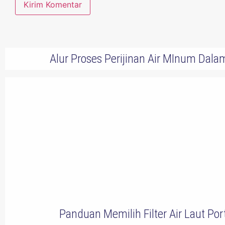
Alur Proses Perijinan Air MInum Da
Panduan Memilih Filter Air Laut Po