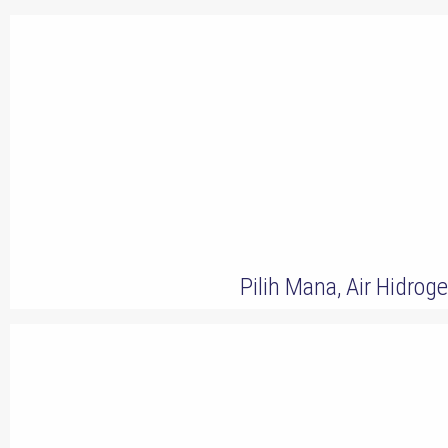
Pilih Mana, Air Hidroge