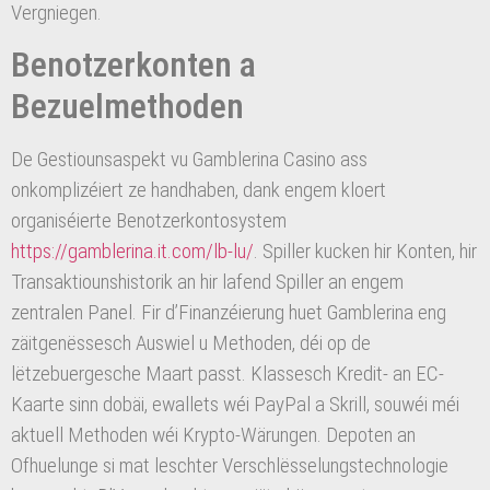
Vergniegen.
Benotzerkonten a
Bezuelmethoden
De Gestiounsaspekt vu Gamblerina Casino ass
onkomplizéiert ze handhaben, dank engem kloert
organiséierte Benotzerkontosystem
https://gamblerina.it.com/lb-lu/
. Spiller kucken hir Konten, hir
Transaktiounshistorik an hir lafend Spiller an engem
zentralen Panel. Fir d’Finanzéierung huet Gamblerina eng
zäitgenëssesch Auswiel u Methoden, déi op de
lëtzebuergesche Maart passt. Klassesch Kredit- an EC-
Kaarte sinn dobäi, ewallets wéi PayPal a Skrill, souwéi méi
aktuell Methoden wéi Krypto-Wärungen. Depoten an
Ofhuelunge si mat leschter Verschlësselungstechnologie