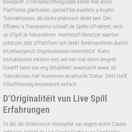
bewaacht. D’Veraarbechtungszäite kënne mat anere
Plattforme gläichzéien, speziell bei ewallets a Krypto-
Transaktiounen, déi dacks praktesch direkt sinn. Dës
Effizienz a Transparenz schaaft de Spiller d’Fräiheet, sech
op d’Spill ze fokusséieren. Heemesch Benotzer wäerten
schätzen, datt d’Plattform och direkt Banktransferen duerch
lëtzebuergesch Organisatiounen ënnerstëtzt. Kuerz
Instruktiounen erklären een, wéi een mat deem ëmgeet.
Donieft fannt een eng detailléiert Iwwersiicht iwwer all
Transaktioun, mat Nummeren an aktuelle Status. Dëst stellt
d’Buchféierung besonnesch einfach.
D’Originalitéit vun Live Spill
Erfahrungen
Fir déi, déi d’elektresch Atmosphär vun engem echte Casino