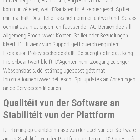
Lëtzebuergesch, Franséisch, Englesch an Däitsch
kommunizéieren, wat d’Barriären fir lëtzebuergesch Spiller
minimal hält. Dës Hëllef ass net nëmmen äntwertend. Se ass
och initiativ, mat engem ëmfaassende FAQ-Beräich dee vill
allgemeng Froen iwwer Konten, Spiller oder Bezuelungen
kläert. D’Effizienz vum Support gëtt duerch eng intern
Escalation Policy séchergestallt. Se suergt dofir, datt keng
Fro onbeäntwert bleift. D’Agenten hunn Zougang zu enger
Wëssensbasis, déi stänneg ugepasst gëtt mat
Informatiounen iwwer déi lescht Spillupdates an Ännerungen
an de Serviceconditiounen.
Qualitéit vun der Software an
Stabilitéit vun der Plattform
D’Erfarung op Gamblerina ass vun der Güet vun der Software
an der Stabilitéit vun der Plattform bestëmmt. D’Games, déi