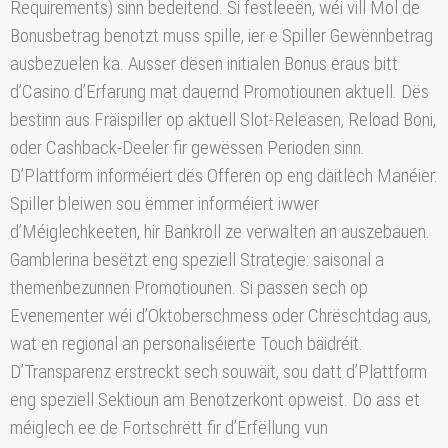
Requirements) sinn bedeitend. Si festleeën, wéi vill Mol de
Bonusbetrag benotzt muss spille, ier e Spiller Gewënnbetrag
ausbezuelen ka. Ausser dësen initialen Bonus eraus bitt
d’Casino d’Erfarung mat dauernd Promotiounen aktuell. Dës
bestinn aus Fräispiller op aktuell Slot-Releasen, Reload Boni,
oder Cashback-Deeler fir gewëssen Perioden sinn.
D’Plattform informéiert dës Offeren op eng däitlech Manéier.
Spiller bleiwen sou ëmmer informéiert iwwer
d’Méiglechkeeten, hir Bankroll ze verwalten an auszebauen.
Gamblerina besëtzt eng speziell Strategie: saisonal a
themenbezunnen Promotiounen. Si passen sech op
Evenementer wéi d’Oktoberschmess oder Chrëschtdag aus,
wat en regional an personaliséierte Touch bäidréit.
D’Transparenz erstreckt sech souwäit, sou datt d’Plattform
eng speziell Sektioun am Benotzerkont opweist. Do ass et
méiglech ee de Fortschrëtt fir d’Erfëllung vun