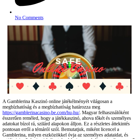
No Comments
A Gamblerina Kaszinó online játékélményét világosan a
megbízhatóság és a megbízhatóság határozza meg
https://gamblerinacasino-be.com/hu-hu/
. Magyar felhasználóként
ésszerűen reméled, hogy a játékkaszinó, ahova tőkét és személyes
adatokat bízol rá, szilárd alapokon álljon. Ez a részletes áttekintés
pontosan erről a témáról szól. Bemutatjuk, miként licencel a
Gamblerina, milyen eszközökkel óvja az személyes adataidat, és