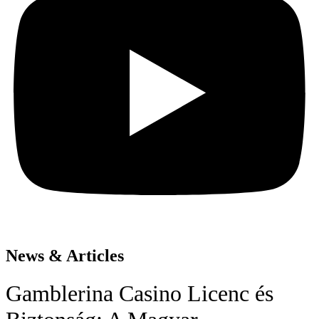
News & Articles
Gamblerina Casino Licenc és