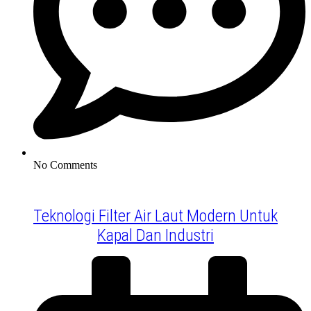
No Comments
Teknologi Filter Air Laut Modern Untuk
Kapal Dan Industri