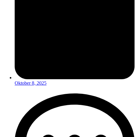
Oktober 8, 2025