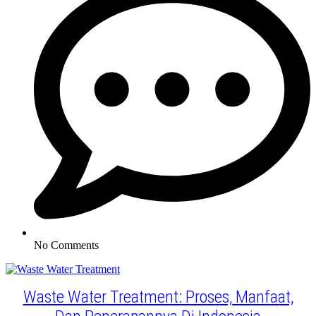
No Comments
Waste Water Treatment: Proses, Manfaat,