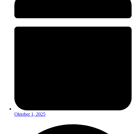
Oktober 1, 2025