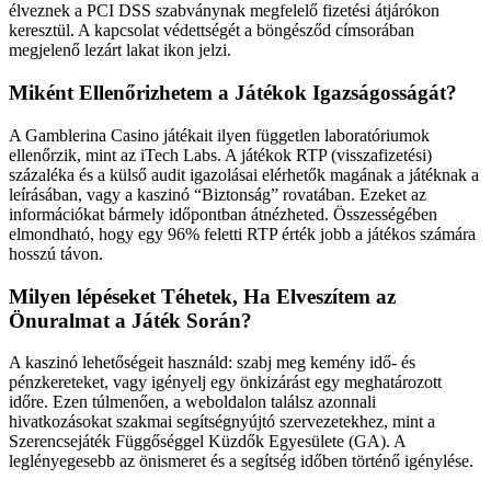
élveznek a PCI DSS szabványnak megfelelő fizetési átjárókon
keresztül. A kapcsolat védettségét a böngésződ címsorában
megjelenő lezárt lakat ikon jelzi.
Miként Ellenőrizhetem a Játékok Igazságosságát?
A Gamblerina Casino játékait ilyen független laboratóriumok
ellenőrzik, mint az iTech Labs. A játékok RTP (visszafizetési)
százaléka és a külső audit igazolásai elérhetők magának a játéknak a
leírásában, vagy a kaszinó “Biztonság” rovatában. Ezeket az
információkat bármely időpontban átnézheted. Összességében
elmondható, hogy egy 96% feletti RTP érték jobb a játékos számára
hosszú távon.
Milyen lépéseket Téhetek, Ha Elveszítem az
Önuralmat a Játék Során?
A kaszinó lehetőségeit használd: szabj meg kemény idő- és
pénzkereteket, vagy igényelj egy önkizárást egy meghatározott
időre. Ezen túlmenően, a weboldalon találsz azonnali
hivatkozásokat szakmai segítségnyújtó szervezetekhez, mint a
Szerencsejáték Függőséggel Küzdők Egyesülete (GA). A
leglényegesebb az önismeret és a segítség időben történő igénylése.