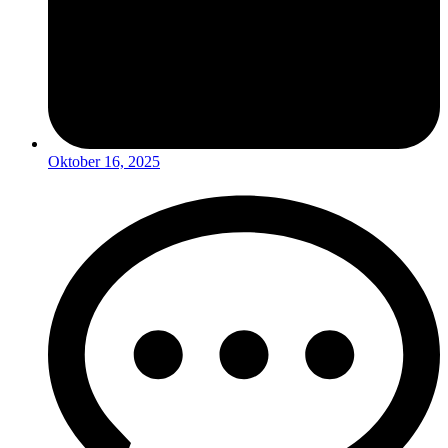
Oktober 16, 2025