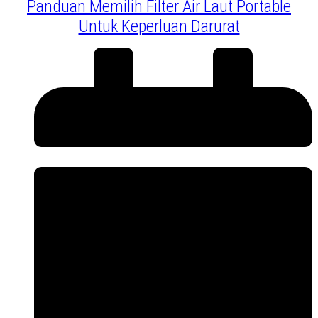
Panduan Memilih Filter Air Laut Portable
Untuk Keperluan Darurat